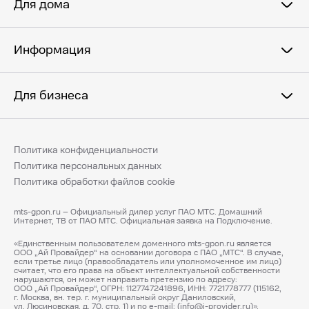
Для дома
Информация
Для бизнеса
Политика конфиденциальности
Политика персональных данных
Политика обработки файлов cookie
mts-gpon.ru – Официальный дилер услуг ПАО МТС. Домашний
Интернет, ТВ от ПАО МТС. Официальная заявка на Подключение.
«Единственным пользователем доменного mts-gpon.ru является
ООО „Ай Провайдер“ на основании договора с ПАО „МТС“. В случае,
если третье лицо (правообладатель или уполномоченное им лицо)
считает, что его права на объект интеллектуальной собственности
нарушаются, он может направить претензию по адресу:
ООО „Ай Провайдер“, ОГРН: 1127747241896, ИНН: 7721778777 (115162,
г. Москва, вн. тер. г. муниципальный округ Даниловский,
ул. Люсиновская, д. 70, стр. 1) и по e-mail: (info@i-provider.ru)».