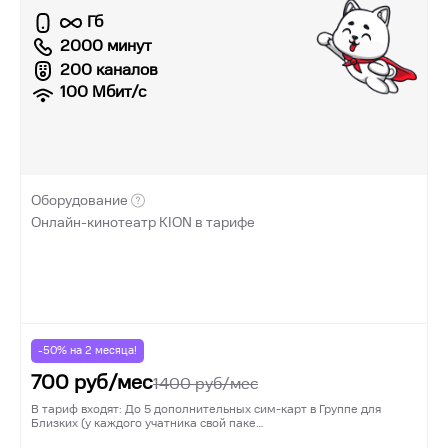
Гб
2000 минут
200 каналов
100
Мбит/с
Оборудование
Онлайн-кинотеатр KION в тарифе
-50% на
2
месяца!
700
руб/мес
1400
руб/мес
В тариф входят: До 5 дополнительных сим-карт в Группе для
Близких (у каждого учатника свой паке…