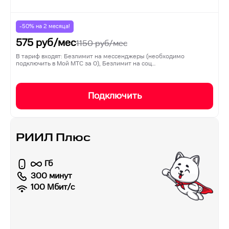
-50% на
2
месяца!
575
руб/мес
1150
руб/мес
В тариф входят: Безлимит на мессенджеры (необходимо
подключить в Мой МТС за 0), Безлимит на соц…
Подключить
РИИЛ Плюс
Гб
300 минут
100
Мбит/с