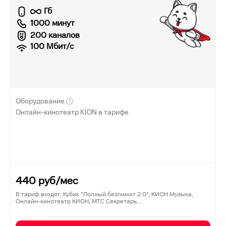
Гб
1000 минут
200 каналов
100
Мбит/с
Оборудование
Онлайн-кинотеатр KION в тарифе
440
руб/мес
В тариф входят: Кубик "Полный безлимит 2.0", КИОН Музыка,
Онлайн-кинотеатр КИОН, МТС Секретарь.…