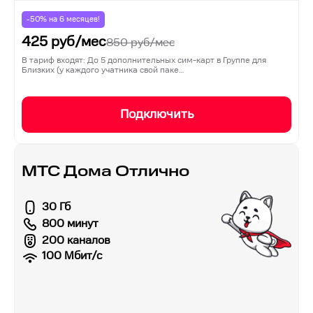
-50% на
6
месяцев!
425
руб/мес
850
руб/мес
В тариф входят: До 5 дополнительных сим-карт в Группе для
Близких (у каждого учатника свой паке…
Подключить
МТС Дома Отлично
30 Гб
800 минут
200 каналов
100
Мбит/с