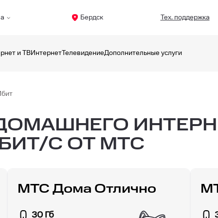
ма
Бердск
Тех. поддержка
рнет и ТВ
Интернет
Телевидение
Дополнительные услуги
Мбит
ОМАШНЕГО ИНТЕРНЕ
БИТ/С ОТ МТС
МТС Дома Отлично
М
30 Гб