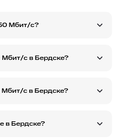
50 Мбит/с?
/с и оставив заявку
 Мбит/с в Бердске?
овать его для
 Мбит/с в Бердске?
табильность и
е в Бердске?
дресу на сайте.