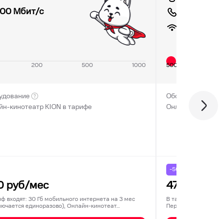
100
Мбит/с
300 мин
500
Мби
200
500
1000
500
удование
Оборудование
йн-кинотеатр KION в тарифе
Онлайн-кинотеа
-50% на
6
месяце
0
руб/мес
475
руб/м
иф входят: 30 Гб мобильного интернета на 3 мес
В тариф входят: К
лючается единоразово), Онлайн-кинотеат…
Перенос остатков 