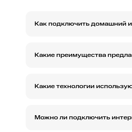
Как подключить домашний и
Вы можете легко подключить интернет МТС
на сайте.
Какие преимущества предлаг
Вы сможете наслаждаться высокой скорост
стриминга, онлайн-игр и работы.
Какие технологии использую
Интернет в Бердске предоставляется с ис
высокую скорость соединения.
Можно ли подключить интерн
Да, подключение возможно, но для этого н