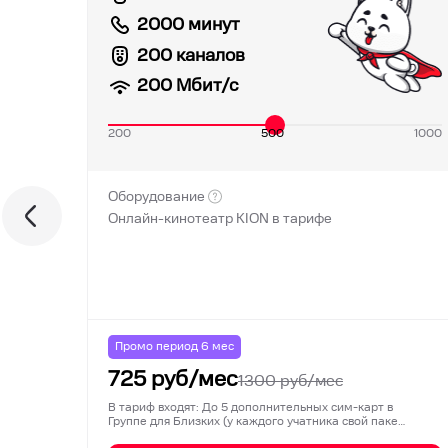
2000 минут
200 каналов
200
Мбит/с
200
500
1000
Оборудование
Онлайн-кинотеатр KION в тарифе
Промо период
6
мес
725
руб/мес
1300
руб/мес
В тариф входят: До 5 дополнительных сим-карт в
Группе для Близких (у каждого учатника свой паке…