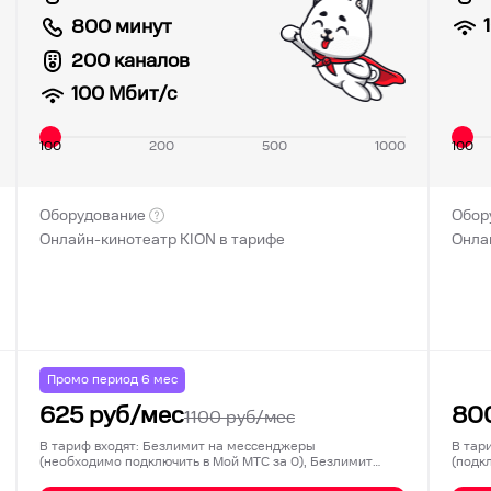
800 минут
200 каналов
100
Мбит/с
100
200
500
1000
100
Оборудование
Обор
Онлайн-кинотеатр KION в тарифе
Онла
Промо период
6
мес
625
руб/мес
80
1100
руб/мес
В тариф входят: Безлимит на мессенджеры
В тар
(необходимо подключить в Мой МТС за 0), Безлимит
(подк
на соц…