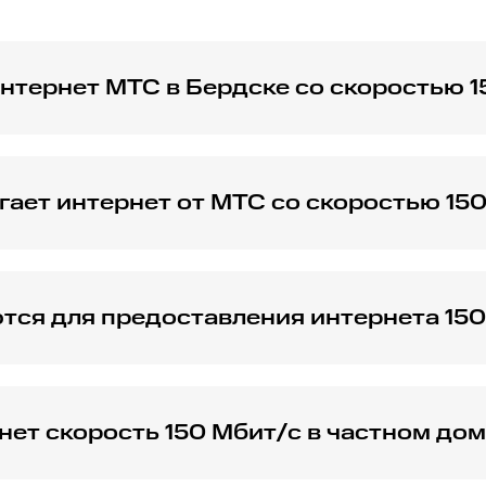
нтернет МТС в Бердске со скоростью 1
 в Бердске, выбрав тарифный план со скоростью 150 Мбит
ает интернет от МТС со скоростью 150
ью работы в интернете, что позволяет комфортно использ
тся для предоставления интернета 150
пользованием современных технологий, обеспечивающих с
ет скорость 150 Мбит/с в частном дом
ужно уточнить техническую возможность по конкретному а