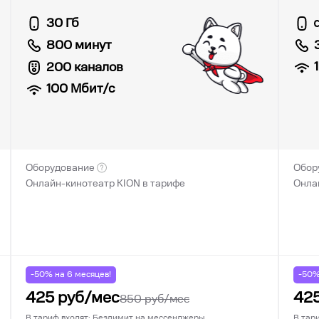
30 Гб
800 минут
200 каналов
100
Мбит/с
Оборудование
Обор
Онлайн-кинотеатр KION в тарифе
Онла
-50% на
6
месяцев!
-50
425
руб/мес
42
850
руб/мес
В тариф входят: Безлимит на мессенджеры
В тар