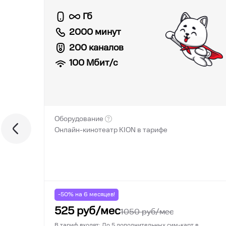
Гб
2000 минут
200 каналов
100
Мбит/с
Оборудование
Онлайн-кинотеатр KION в тарифе
-50% на
6
месяцев!
525
руб/мес
1050
руб/мес
В тариф входят: До 5 дополнительных сим-карт в