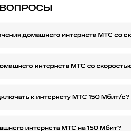
 ВОПРОСЫ
чения домашнего интернета МТС со ск
 Мбит/с обеспечивает стабильное и быстрое соединение 
ысоком качестве и онлайн-игр.
омашнего интернета МТС со скоростью
 скоростью 150 Мб в Арзамасе, обратитесь в ближайший 
тобы оставить заявку.
ключать к интернету МТС 150 Мбит/с?
чать компьютеры, ноутбуки, смартфоны, планшеты, телев
Wi-Fi или кабелю.
ашнего интернета МТС на 150 Мбит?