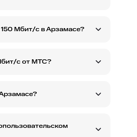
тирования скорости
150 Мбит/с в Арзамасе?
пользователи
Мбит/с от МТС?
новения накладок,
 Арзамасе?
 и дополнительных
гопользовательском