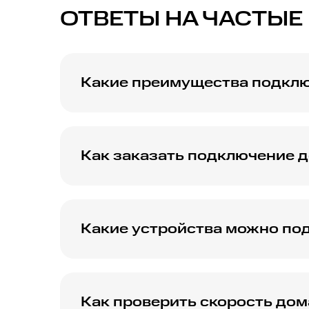
ОТВЕТЫ НА ЧАСТЫЕ
Какие преимущества подклю
Домашний интернет МТС со скоростью 150
использования онлайн-сервисов, видео в в
Как заказать подключение д
Для заказа подключения интернета МТС со
воспользуйтесь онлайн-формой на сайте, ч
Какие устройства можно под
К интернету МТС 150 Мбит/с можно подклю
устройства с возможностью подключения к 
Как проверить скорость дом