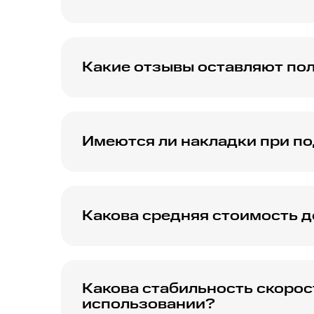
Проверить скорость домашнего интернета
интернета, таких как специально предусмо
Какие отзывы оставляют пол
Отзывы пользователей о домашнем интерн
отмечают стабильное соединение и достато
Имеются ли накладки при п
Процесс подключения проходит гладко бла
служба поддержки всегда готова помочь.
Какова средняя стоимость д
Стоимость домашнего интернета МТС 150 М
услуг.
Какова стабильность скорос
использовании?