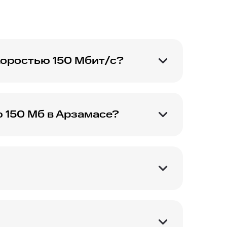
оростью 150 Мбит/с?
для комфортного
 150 Мб в Арзамасе?
офис или
изоры и другие