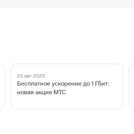
абильную скорость даже при использовании несколькими
структуре и технологиям подключения.
25 авг 2025
Бесплатное ускорение до 1 Гбит:
новая акция МТС