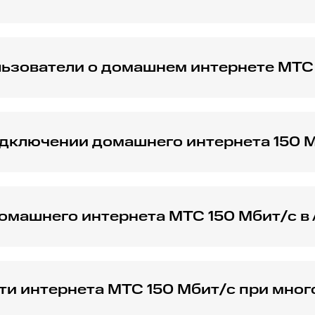
 МТС 150 Мбит можно с помощью онлайн-сервисов для тес
тренные на сайте МТС.
ьзователи о домашнем интернете МТС 
ете МТС 150 Мбит/с в Арзамасе обычно положительные: 
чную скорость для всех их нужд.
одключении домашнего интернета 150 
годаря профессионализму специалистов. В случае возник
омашнего интернета МТС 150 Мбит/с в
бит/с варьируется в зависимости от выбранного тарифа
ти интернета МТС 150 Мбит/с при мно