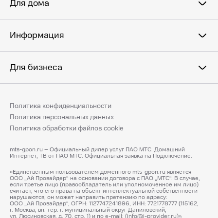
Для дома
Информация
Для бизнеса
Политика конфиденциальности
Политика персональных данных
Политика обработки файлов cookie
mts-gpon.ru – Официальный дилер услуг ПАО МТС. Домашний
Интернет, ТВ от ПАО МТС. Официальная заявка на Подключение.
«Единственным пользователем доменного mts-gpon.ru является
ООО „Ай Провайдер“ на основании договора с ПАО „МТС“. В случае,
если третье лицо (правообладатель или уполномоченное им лицо)
считает, что его права на объект интеллектуальной собственности
нарушаются, он может направить претензию по адресу:
ООО „Ай Провайдер“, ОГРН: 1127747241896, ИНН: 7721778777 (115162,
г. Москва, вн. тер. г. муниципальный округ Даниловский,
ул. Люсиновская, д. 70, стр. 1) и по e-mail: (info@i-provider.ru)».