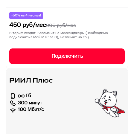
-50% на
4
месяца!
450
руб/мес
900
руб/мес
В тариф входят: Безлимит на мессенджеры (необходимо
подключить в Мой МТС за 0), Безлимит на соц…
Подключить
РИИЛ Плюс
Гб
300 минут
100
Мбит/с