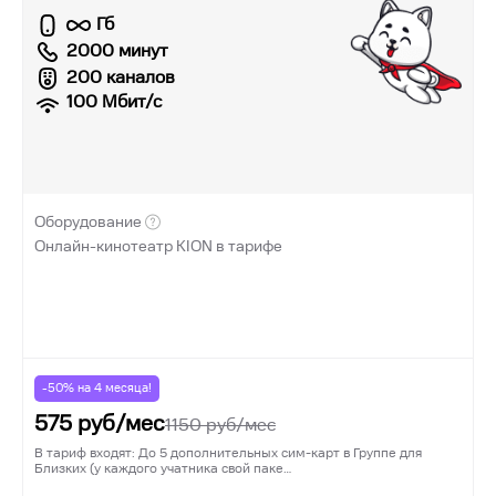
Гб
2000 минут
200 каналов
100
Мбит/с
Оборудование
Онлайн-кинотеатр KION в тарифе
-50% на
4
месяца!
575
руб/мес
1150
руб/мес
В тариф входят: До 5 дополнительных сим-карт в Группе для
Близких (у каждого учатника свой паке…