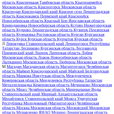
область
Красненькая
Тамбовская область
Красноармейск
Московская область
Красногорск
Московская область
Краснодар
Краснодарский край
Красное село
Ленинградская
область
Краснокамск
Пермский край
Краснообск
Новосибирская область
Красный Бор
Ярославская область
Криводановка
Новосибирская область
Кстово
Нижегородская
область
Кудрово
Ленинградская область
Кузнецк
Пензенская
область
Кулешовка
Ростовская область
Курган
Курганская
область
Курск
Курская область
Курчатов
Курская область
Л
Левокумка
Ставропольский край
Лениногорск
Республика
Татарстан
Лесниково
Курганская область
Лесозаводск
Приморский край
Липецк
Липецкая область
Лобня
Московская область
Ложок
Новосибирская область
Лыткарино
Московская область
Люберцы
Московская область
М
Магадан
Магаданская область
Магнитогорск
Челябинская
область
Майкоп
Краснодарский край
Майский
Белгородская
область
Маркова
Иркутская область
Междуреченск
Кемеровская область
Менделеевск
Республика Татарстан
Металлплощадка
Кемеровская область
Мечниково
Московская
область
Миасс
Челябинская область
Минеральные Воды
Ставропольский край
Мирный
Архангельская область
Михайловск
Ставропольский край
Можга
Удмуртская
Республика
Молодежный (Магнитогорск)
Челябинская
область
Москва
Московская область
Московский
Московская
область
Муравленко
ЯНАО
Мурино
Ленинградская область