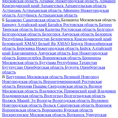
Московская область
Арзамас
Нижегородская область
Армавир
Краснодарский край
Архангельск
Архангельская область
Астрахань
Астраханская область
Афонино
Нижегородская
область
Ахтубинск
Астраханская область
Б
Балаково
Саратовская область
Балашиха
Московская область
Барнаул
Алтайский край
Батайск
Ростовская область
Батино
Тверская область
Белая Калитва
Ростовская область
Белгород
Белгородская область
Белогорск
Амурская область
Белорецк
Республика Башкортостан
Белореченск
Краснодарский край
Белоярский
ХМАО
Белый Яр
ХМАО
Бердск
Новосибирская
область
Березовка
Нижегородская область
Бийск
Алтайский
край
Благовещенск
Амурская область
Бор
Нижегородская
область
Борисоглебск
Воронежская область
Бронницы
Московская область
Бугульма
Республика Татарстан
Бугуруслан
Оренбургская область
Бузулук
Оренбургская
область
В
Ватутинки
Московская область
Великий Новгород
Новгородская область
Верхнетемерницкий
Ростовская
область
Верхняя Пышма
Свердловская область
Видное
Московская область
Владивосток
Приморский край
Владимир
Владимирская область
Волгоград
Волгоградская область
Волжск
Марий Эл
Вологда
Вологодская область
Волховец
Новгородская область
Вольск
Саратовская область
Воронеж
Воронежская область
Ворошнево
Курская область
Воскресенское
Московская область
Воткинск
Удмуртская