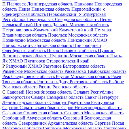
П
Павловск
Ленинградская область
Панковка
Новгородская
область
Пенза
Пензенская область
Первомайский_о
Оренбургская область
Первомайский_У
Удмуртская
Республика
Первоуральск
Свердловская область
Пермь
Пермский край
Петрово-Дальнее
Московская область
Петропавловск-Камчатский
Камчатский край
Петушки
Владимирская область
Подольск
Московская область
Поздняково
Московская область
Пойковский
ХМАО
Приволжский
Саратовская область
Пригородный
Оренбургская область
Псков
Псковская область
Пушкин
Ленинградская область
Пушкино
Московская область
Пыть-
Ях
ХМАО
Пятигорск
Ставропольский край
Р
Радужный
ХМАО
Разумное
Белгородская область
Раменское
Московская область
Рассказово
Тамбовская область
Реж
Свердловская область
Реутов
Московская область
Ржев
Тверская область
Ростов-на-Дону
Ростовская область
Рыбное
Рязанская область
Рязань
Рязанская область
С
Садовый
Новосибирская область
Салават
Республика
Башкортостан
Самара
Самарская область
Санкт-Петербург
Ленинградская область
Сарапул
Удмуртская Республика
Саратов
Саратовская область
Саров
Нижегородская область
Сафоново
Смоленская область
Сахарово
Московская область
Свободный
Амурская область
Северный
Белгородская
область
Северодвинск
Архангельская область
Сергиев Посад
Московская область
Серпухов
Московская область
Сестрорецк