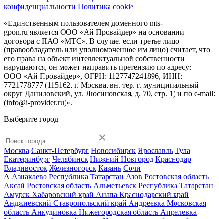
конфиденциальности
Политика cookie
«Единственным пользователем доменного mts-
gpon.ru является ООО «Ай Провайдер» на основании
договора с ПАО «МТС». В случае, если третье лицо
(правообладатель или уполномоченное им лицо) считает, что
его права на объект интеллектуальной собственности
нарушаются, он может направить претензию по адресу:
ООО «Ай Провайдер», ОГРН: 1127747241896, ИНН:
7721778777 (115162, г. Москва, вн. тер. г. муниципальный
округ Даниловский, ул. Люсиновская, д. 70, стр. 1) и по
e-mail:
(info@i-provider.ru)
».
Выберите город
Москва
Санкт-Петербург
Новосибирск
Ярославль
Тула
Екатеринбург
Челябинск
Нижний Новгород
Краснодар
Владивосток
Железногорск
Казань
Сочи
А
Азнакаево
Республика Татарстан
Азов
Ростовская область
Аксай
Ростовская область
Альметьевск
Республика Татарстан
Амурск
Хабаровский край
Анапа
Краснодарский край
Анджиевский
Ставропольский край
Андреевка
Московская
область
Анкудиновка
Нижегородская область
Апрелевка