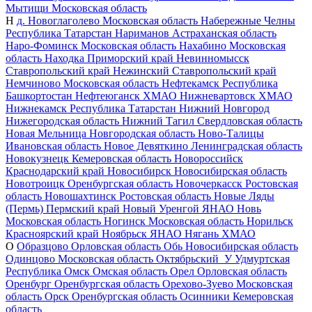
Мытищи
Московская область
Н
д. Новоглаголево
Московская область
Набережные Челны
Республика Татарстан
Нариманов
Астраханская область
Наро-Фоминск
Московская область
Нахабино
Московская
область
Находка
Приморский край
Невинномысск
Ставропольский край
Нежинский
Ставропольский край
Немчиново
Московская область
Нефтекамск
Республика
Башкортостан
Нефтеюганск
ХМАО
Нижневартовск
ХМАО
Нижнекамск
Республика Татарстан
Нижний Новгород
Нижегородская область
Нижний Тагил
Свердловская область
Новая Мельница
Новгородская область
Ново-Талицы
Ивановская область
Новое Девяткино
Ленинградская область
Новокузнецк
Кемеровская область
Новороссийск
Краснодарский край
Новосибирск
Новосибирская область
Новотроицк
Оренбургская область
Новочеркасск
Ростовская
область
Новошахтинск
Ростовская область
Новые Ляды
(Пермь)
Пермский край
Новый Уренгой
ЯНАО
Новь
Московская область
Ногинск
Московская область
Норильск
Красноярский край
Ноябрьск
ЯНАО
Нягань
ХМАО
О
Образцово
Орловская область
Обь
Новосибирская область
Одинцово
Московская область
Октябрьский_У
Удмуртская
Республика
Омск
Омская область
Орел
Орловская область
Оренбург
Оренбургская область
Орехово-Зуево
Московская
область
Орск
Оренбургская область
Осинники
Кемеровская
область