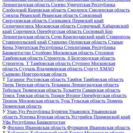
Ленинградская область
Сизево
Удмуртская Республика
Слободской
Кировская область
Смоленск
Смоленская область
Совхоза Рязанский
Рязанская область
Совхозный
Свердловская область
Соликамск
Пермский край
Солнечногорск
Московская область
Солнечный
Хабаровский
край
Сорочинск
Оренбургская область
Сосновый Бор
Ленинградская область
Сочи
Краснодарский край
Ставрополь
Ставропольский край
Старцево
Орловская область
Старые
Кены
Удмуртская Республика
Стерлитамак
Республика
Башкортостан
Столбово
Московская область
Столовое
Тамбовская область
Строитель_б
Белгородская область
Строитель_Т
Тамбовская область
Ступино
Московская
область
Суздаль
Владимирская область
Сургут
ХМАО
Сырково
Новгородская область
Т
Таганрог
Ростовская область
Тамбов
Тамбовская область
Тверь
Тверская область
Тельмана
Ленинградская область
Тобольск
Тюменская область
Тольятти
Самарская область
Томск
Томская область
Тоцкое Второе
Оренбургская область
Троицк
Московская область
Тула
Тульская область
Тюмень
Тюменская область
У
Улан-Удэ
Республика Бурятия
Ульяновск
Ульяновская
область
Успенка
Курская область
Уссурийск
Приморский край
Уфа
Республика Башкортостан
Ф
Филино
Ивановская область
Фурманов
Ивановская область
Х
Хабаровск
Хабаровский край
Химки
Московская область