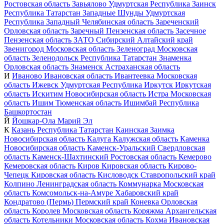
Ростовская область
Завьялово
Удмуртская Республика
Заинск
Республика Татарстан
Западные Шунды
Удмуртская
Республика
Западный
Челябинская область
Зареченский
Орловская область
Заречный
Пензенская область
Засечное
Пензенская область
ЗАТО Сибирский
Алтайский край
Звенигород
Московская область
Зеленоград
Московская
область
Зеленодольск
Республика Татарстан
Знаменка
Орловская область
Знаменск
Астраханская область
И
Иваново
Ивановская область
Ивантеевка
Московская
область
Ижевск
Удмуртская Республика
Иркутск
Иркутская
область
Искитим
Новосибирская область
Истра
Московская
область
Ишим
Тюменская область
Ишимбай
Республика
Башкортостан
Й
Йошкар-Ола
Марий Эл
К
Казань
Республика Татарстан
Каинская Заимка
Новосибирская область
Калуга
Калужская область
Каменка
Новосибирская область
Каменск-Уральский
Свердловская
область
Каменск-Шахтинский
Ростовская область
Кемерово
Кемеровская область
Киров
Кировская область
Кирово-
Чепецк
Кировская область
Кисловодск
Ставропольский край
Колпино
Ленинградская область
Коммунарка
Московская
область
Комсомольск-на-Амуре
Хабаровский край
Кондратово (Пермь)
Пермский край
Коневка
Орловская
область
Королев
Московская область
Коряжма
Архангельская
область
Котельники
Московская область
Кохма
Ивановская