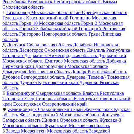
Республика
Всеволожск
Ленинградская область
Вязьма
Смоленская область
Г
Газопровод
Московская область
Гай
Оренбургская область
Геленджик
Краснодарский край
Голицыно
Московская
область
Горки-10
Московская область
Горки-2
Московская
область
Горный
Забайкальский край
Горняцкий
Ростовская
область
Григорово
Новгородская область
Грязи
Липецкая
область
Д
Дегтярск
Свердловская область
Дерябиха
Ивановская
область
Десногорск
Смоленская область
Джалиль
Республика
Татарстан
Дзержинск
Нижегородская область
Дзержинский
Московская область
Дмитров
Московская область
Добрянка
Пермский край
Долгопрудный
Московская область
Домодедово
Московская область
Донецк
Ростовская область
Дубовое
Белгородская область
Дударева (Тюмень)
Тюменская
область
Дудинка
Красноярский край
Дядьково
Рязанская
область
Е
Екатеринбург
Свердловская область
Елабуга
Республика
Татарстан
Елец
Липецкая область
Ессентуки
Ставропольский
край
Ессентукская
Ставропольский край
Ж
Железноводск
Ставропольский край
Железногорск
Курская
область
Железнодорожный
Московская область
Жигулевск
Самарская область
Жилина
Орловская область
Жуковка-3
Московская область
Жуковский
Московская область
З
Завода Мосрентген
Московская область
Заводской