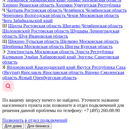
Хирино
Рязанская область
Хохряки
Удмуртская Республика
Ч
Чалтырь
Ростовская область
Челябинск
Челябинская область
Череповец
Вологодская область
Чехов
Московская область
Чита
Забайкальский край
Ш
Шахты
Ростовская область
Шигаево
Челябинская область
Шолоховский
Ростовская область
Шушары
Ленинградская
область
Шуя
Ивановская область
Щ
Щекино
Тульская область
Щелково
Московская область
Щербинка
Московская область
Щигры
Курская область
Э
Электросталь
Московская область
Элиста
Республика
Калмыкия
Эльбан
Хабаровский край
Энгельс
Саратовская
область
Я
Яблоновский
Краснодарский край
Якутск
Республика Саха
(Якутия)
Ярославль
Ярославская область
Ярцево
Смоленская
область
Ясный
Оренбургская область
По вашему запросу ничего не найдено. Уточните название
населенного пункта или позвоните в отдел подключений для
решения данной проблемы по телефону
: +7 (495) 260-08-90
Позвонить в отдел подключений
Для дома
Для бизнеса