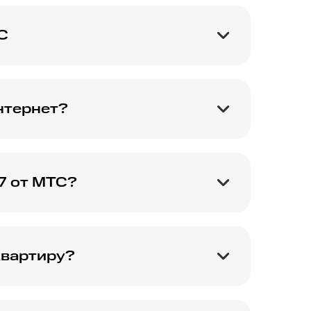
С
технологии подключения GPON. Джипон –
о оптической линии. PON Wi-Fi роутер
ые услуги при подключении комплексных
нтернет?
Интернета в квартире не более суток.
ие в график на определенный час
а 30 минут-час. Платите за месяц и
 7 от МТС?
лнением услуг: включены интерактивное ТВ
от МТС. В тарифе №7 услуги доступны для
бит/с домашнего Интернета, 1000 или
ые мессенджеры, социальные сети и
квартиру?
у
, позвонив
8 (800) 301-08-90
за пару
ет оформлена тут же, а мастера приедут в
 займет не более получаса.