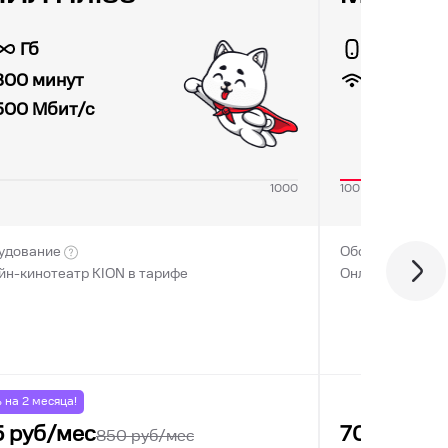
Гб
30 Гб
100
Мбит
300 минут
500
Мбит/с
1000
100
2
удование
Оборудование
йн-кинотеатр KION в тарифе
Онлайн-кинотеа
% на
2
месяца!
5
руб/мес
700
руб/м
850
руб/мес