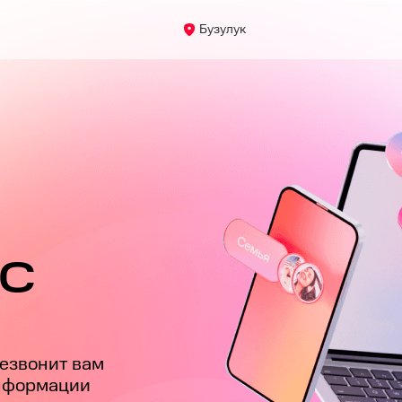
Бузулук
ТС
езвонит вам
информации