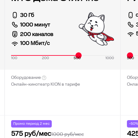
30 Гб
1000 минут
200 каналов
100
Мбит/с
100
200
500
1000
500
Оборудование
Обор
Онлайн-кинотеатр KION в тарифе
Онла
Промо период
2
мес
-50
575
руб/мес
42
1000
руб/мес