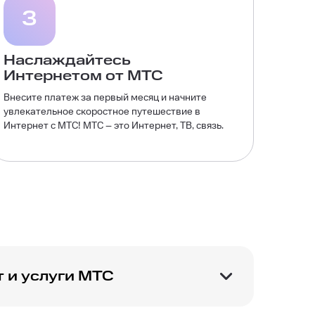
3
Наслаждайтесь
Интернетом от МТС
Внесите платеж за первый месяц и начните
увлекательное скоростное путешествие в
Интернет с МТС! МТС – это Интернет, ТВ, связь.
 и услуги МТС
овской области
+7 (495) 260-08-90
, по
аявку на сайте
. Перезвоним в течение 15