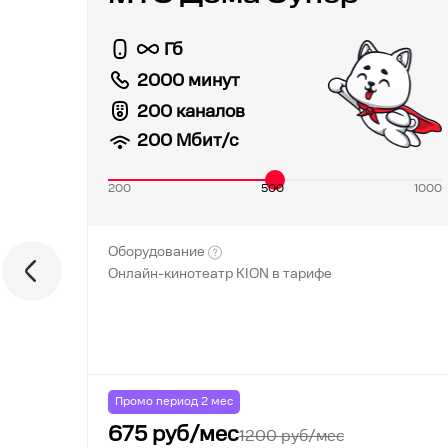
Гб
2000 минут
200 каналов
200
Мбит/с
200
500
1000
Оборудование
Онлайн-кинотеатр KION в тарифе
Промо период
2
мес
675
руб/мес
1200
руб/мес