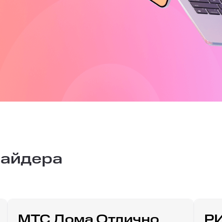
вайдера
МТС Дома Отлично
Р