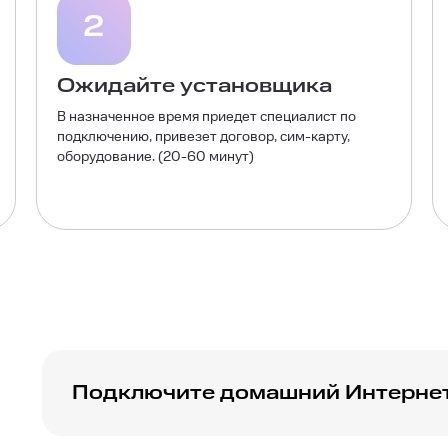
2
Ожидайте установщика
В назначенное время приедет специалист по
подключению, привезет договор, сим-карту,
оборудование. (20-60 минут)
Подключите домашний Интернет
Позвоните для Подключения – по Москве и Моск
России
8 (800) 301-08-90
бесплатно. Оставьте
з