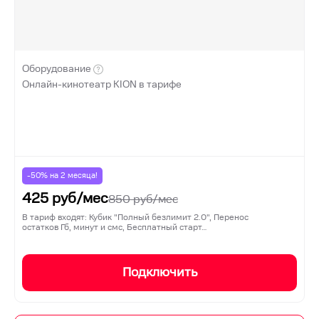
Оборудование
Онлайн-кинотеатр KION в тарифе
-50% на
2
месяца!
425
руб/мес
850
руб/мес
В тариф входят: Кубик "Полный безлимит 2.0", Перенос
остатков Гб, минут и смс, Бесплатный старт…
Подключить