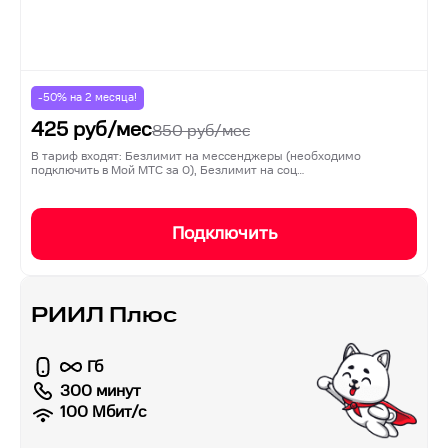
-50% на
2
месяца!
425
руб/мес
850
руб/мес
В тариф входят: Безлимит на мессенджеры (необходимо
подключить в Мой МТС за 0), Безлимит на соц…
Подключить
РИИЛ Плюс
Гб
300 минут
100
Мбит/с