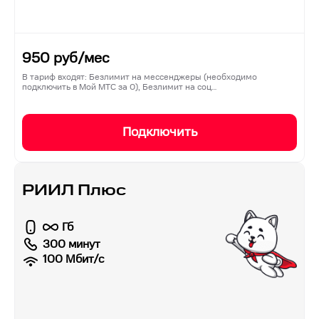
950
руб/мес
В тариф входят: Безлимит на мессенджеры (необходимо
подключить в Мой МТС за 0), Безлимит на соц…
Подключить
РИИЛ Плюс
Гб
300 минут
100
Мбит/с