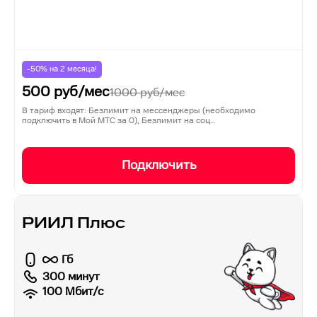
-50% на
2
месяца!
500
руб/мес
1000
руб/мес
В тариф входят: Безлимит на мессенджеры (необходимо
подключить в Мой МТС за 0), Безлимит на соц…
Подключить
РИИЛ Плюс
Гб
300 минут
100
Мбит/с