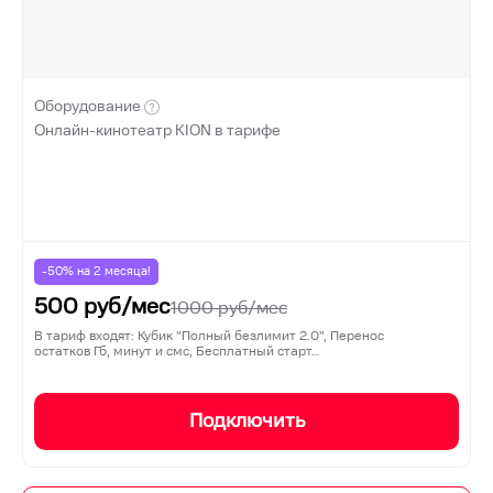
Оборудование
Онлайн-кинотеатр KION в тарифе
-50% на
2
месяца!
500
руб/мес
1000
руб/мес
В тариф входят: Кубик "Полный безлимит 2.0", Перенос
остатков Гб, минут и смс, Бесплатный старт…
Подключить