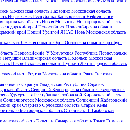
)
Челябинская область
Москва
Московская область
Московский
инск
Московская область
Нахабино
Московская область
асть
Нефтекамск
Республика Башкортостан
Нефтеюганск
вердловская область
Новая Мельница
Новгородская область
раснодарский край
Новосибирск
Новосибирская область
ермский край
Новый Уренгой
ЯНАО
Новь
Московская область
лика
Омск
Омская область
Орел
Орловская область
Оренбург
бласть
Первомайский_У
Удмуртская Республика
Первоуральск
й
Петушки
Владимирская область
Подольск
Московская
ласть
Псков
Псковская область
Пушкин
Ленинградская область
вская область
Реутов
Московская область
Ржев
Тверская
ая область
Сарапул
Удмуртская Республика
Саратов
урская область
Северный
Белгородская область
Северодвинск
зево
Удмуртская Республика
Слободской
Кировская область
й
Солнечногорск
Московская область
Солнечный
Хабаровский
ьский край
Старцево
Орловская область
Старые Кены
оитель_б
Белгородская область
Строитель_Т
Тамбовская
юменская область
Тольятти
Самарская область
Томск
Томская