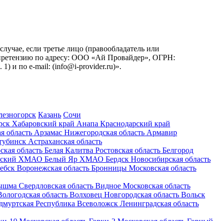
учае, если третье лицо (правообладатель или
ь претензию по адресу: ООО «Ай Провайдер», ОГРН:
. 1) и по
e-mail:
(info@i-provider.ru)
».
лезногорск
Казань
Сочи
рск
Хабаровский край
Анапа
Краснодарский край
я область
Арзамас
Нижегородская область
Армавир
тубинск
Астраханская область
ская область
Белая Калитва
Ростовская область
Белгород
рский
ХМАО
Белый Яр
ХМАО
Бердск
Новосибирская область
ебск
Воронежская область
Бронницы
Московская область
ышма
Свердловская область
Видное
Московская область
Вологодская область
Волховец
Новгородская область
Вольск
дмуртская Республика
Всеволожск
Ленинградская область