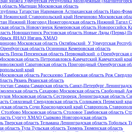
край
Можга
Удмуртская Республика
Молодежный (Магнитогорск
 область
Мытищи
Московская область
спублика Татарстан
Нариманов
Астраханская область
Наро-Фом
ай
Нежинский
Ставропольский край
Немчиново
Московская обл
стан
Нижний Новгород
Нижегородская область
Нижний Тагил
С
ская область
Новокузнецк
Кемеровская область
Новороссийск
К
ласть
Новошахтинск
Ростовская область
Новые Ляды (Пермь)
П
брьск
ЯНАО
Нягань
ХМАО
динцово
Московская область
Октябрьский_У
Удмуртская Респуб
Оренбургская область
Осинники
Кемеровская область
ласть
Пенза
Пензенская область
Первомайский_о
Оренбургская о
Московская область
Петропавловск-Камчатский
Камчатский кра
риволжский
Саратовская область
Пригородный
Оренбургская об
ропольский край
Московская область
Рассказово
Тамбовская область
Реж
Свердло
бласть
Рязань
Рязанская область
тостан
Самара
Самарская область
Санкт-Петербург
Ленинградск
моленская область
Сахарово
Московская область
Свободный
Ам
пухов
Московская область
Сестрорецк
Ленинградская область
Си
ласть
Совхозный
Свердловская область
Соликамск
Пермский кра
дская область
Сочи
Краснодарский край
Ставрополь
Ставропол
Столбово
Московская область
Столовое
Тамбовская область
Стр
ласть
Сургут
ХМАО
Сырково
Новгородская область
рь
Тверская область
Тельмана
Ленинградская область
Тобольск
Т
я область
Тула
Тульская область
Тюмень
Тюменская область