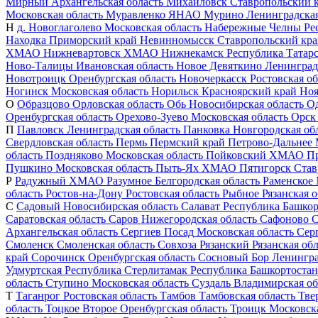
Мирный
Архангельская область
Михайловск
Ставропольский 
Московская область
Муравленко
ЯНАО
Мурино
Ленинградская
Н
д. Новоглаголево
Московская область
Набережные Челны
Ре
Находка
Приморский край
Невинномысск
Ставропольский кр
ХМАО
Нижневартовск
ХМАО
Нижнекамск
Республика Татар
Ново-Талицы
Ивановская область
Новое Девяткино
Ленинград
Новотроицк
Оренбургская область
Новочеркасск
Ростовская об
Ногинск
Московская область
Норильск
Красноярский край
Ноя
О
Образцово
Орловская область
Обь
Новосибирская область
О
Оренбургская область
Орехово-Зуево
Московская область
Орск
П
Павловск
Ленинградская область
Панковка
Новгородская об
Свердловская область
Пермь
Пермский край
Петрово-Дальнее
область
Поздняково
Московская область
Пойковский
ХМАО
П
Пушкино
Московская область
Пыть-Ях
ХМАО
Пятигорск
Став
Р
Радужный
ХМАО
Разумное
Белгородская область
Раменское
область
Ростов-на-Дону
Ростовская область
Рыбное
Рязанская о
С
Садовый
Новосибирская область
Салават
Республика Башкор
Саратовская область
Саров
Нижегородская область
Сафоново
С
Архангельская область
Сергиев Посад
Московская область
Сер
Смоленск
Смоленская область
Совхоза Рязанский
Рязанская об
край
Сорочинск
Оренбургская область
Сосновый Бор
Ленингра
Удмуртская Республика
Стерлитамак
Республика Башкортостан
область
Ступино
Московская область
Суздаль
Владимирская об
Т
Таганрог
Ростовская область
Тамбов
Тамбовская область
Тве
область
Тоцкое Второе
Оренбургская область
Троицк
Московска