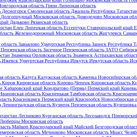
ленджик
Краснодарский край
Голицыно
Московская область
Гор
Новгородская область
Грязи
Липецкая область
ь
Десногорск
Смоленская область
Джалиль
Республика Татарста
Долгопрудный
Московская область
Домодедово
Московская обл
край
Дядьково
Рязанская область
арстан
Елец
Липецкая область
Ессентуки
Ставропольский край
Е
бласть
Железнодорожный
Московская область
Жигулевск
Самарс
 область
Завьялово
Удмуртская Республика
Заинск
Республика Т
Пензенская область
Засечное
Пензенская область
ЗАТО Сибирс
рстан
Знаменка
Орловская область
Знаменск
Астраханская облас
ь
Ижевск
Удмуртская Республика
Иркутск
Иркутская область
Ис
я область
Калуга
Калужская область
Каменка
Новосибирская об
ь
Киров
Кировская область
Кирово-Чепецк
Кировская область
Ки
е
Хабаровский край
Кондратово (Пермь)
Пермский край
Коневк
Ивановская область
Красненькая
Тамбовская область
Красноарм
ласть
Краснокамск
Пермский край
Краснообск
Новосибирская о
о
Ленинградская область
Кузнецк
Пензенская область
Кулешовка
атарстан
Лесниково
Курганская область
Лесозаводск
Приморский
Люберцы
Московская область
ласть
Майкоп
Краснодарский край
Майский
Белгородская облас
емеровская область
Мечниково
Московская область
Миасс
Челяб