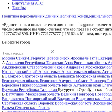
Виртуальная АТС
Тарифы
Политика персональных данных
Политика конфиденциальнос
«Единственным пользователем доменного mts-gpon.ru является
уполномоченное им лицо) считает, что его права на объект и
1127747241896, ИНН: 7721778777 (115162, г. Москва, вн. тер. г
Выберите город
Москва
Санкт-Петербург
Новосибирск
Ярославль
Тула
Екатер
А
Азнакаево
Республика Татарстан
Азов
Ростовская область
А
Анджиевский
Ставропольский край
Андреевка
Московская обл
Краснодарский край
Архангельск
Архангельская область
Астра
Б
Балаково
Саратовская область
Балашиха
Московская область
Белгородская область
Белогорск
Амурская область
Белорецк
Ре
Березовка
Нижегородская область
Бийск
Алтайский край
Благ
Бугульма
Республика Татарстан
Бугуруслан
Оренбургская обла
В
Ватутинки
Московская область
Великий Новгород
Новгородс
Владивосток
Приморский край
Владимир
Владимирская облас
Саратовская область
Воронеж
Воронежская область
Ворошнев
Вязьма
Смоленская область