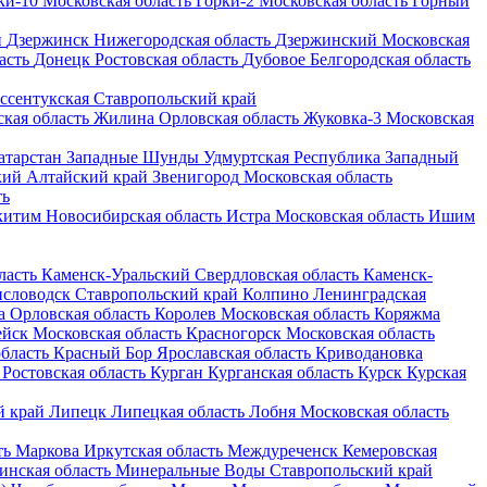
ки-10
Московская область
Горки-2
Московская область
Горный
н
Дзержинск
Нижегородская область
Дзержинский
Московская
асть
Донецк
Ростовская область
Дубовое
Белгородская область
ссентукская
Ставропольский край
кая область
Жилина
Орловская область
Жуковка-3
Московская
атарстан
Западные Шунды
Удмуртская Республика
Западный
кий
Алтайский край
Звенигород
Московская область
ть
китим
Новосибирская область
Истра
Московская область
Ишим
ласть
Каменск-Уральский
Свердловская область
Каменск-
словодск
Ставропольский край
Колпино
Ленинградская
а
Орловская область
Королев
Московская область
Коряжма
ейск
Московская область
Красногорск
Московская область
бласть
Красный Бор
Ярославская область
Криводановка
Ростовская область
Курган
Курганская область
Курск
Курская
 край
Липецк
Липецкая область
Лобня
Московская область
ть
Маркова
Иркутская область
Междуреченск
Кемеровская
инская область
Минеральные Воды
Ставропольский край