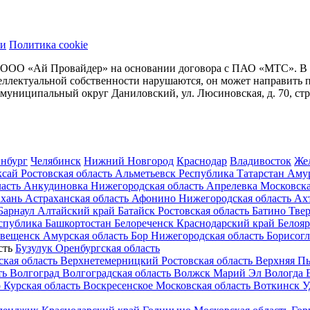
ти
Политика cookie
 ООО «Ай Провайдер» на основании договора с ПАО «МТС». В сл
нтеллектуальной собственности нарушаются, он может направит
. муниципальный округ Даниловский, ул. Люсиновская, д. 70, стр
инбург
Челябинск
Нижний Новгород
Краснодар
Владивосток
Же
ксай
Ростовская область
Альметьевск
Республика Татарстан
Аму
асть
Анкудиновка
Нижегородская область
Апрелевка
Московска
хань
Астраханская область
Афонино
Нижегородская область
Ах
Барнаул
Алтайский край
Батайск
Ростовская область
Батино
Твер
спублика Башкортостан
Белореченск
Краснодарский край
Белоя
овещенск
Амурская область
Бор
Нижегородская область
Борисогл
сть
Бузулук
Оренбургская область
кая область
Верхнетемерницкий
Ростовская область
Верхняя П
ть
Волгоград
Волгоградская область
Волжск
Марий Эл
Вологда
о
Курская область
Воскресенское
Московская область
Воткинск
У