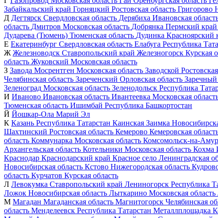
Г
Газопровод
Московская область
Гай
Оренбургская область
Ге
Забайкальский край
Горняцкий
Ростовская область
Григорово
Д
Дегтярск
Свердловская область
Дерябиха
Ивановская област
область
Дмитров
Московская область
Добрянка
Пермский край
Дударева (Тюмень)
Тюменская область
Дудинка
Красноярский 
Е
Екатеринбург
Свердловская область
Елабуга
Республика Тат
Ж
Железноводск
Ставропольский край
Железногорск
Курская о
область
Жуковский
Московская область
З
Завода Мосрентген
Московская область
Заводской
Ростовская
Челябинская область
Зареченский
Орловская область
Заречный
Зеленоград
Московская область
Зеленодольск
Республика Тата
И
Иваново
Ивановская область
Ивантеевка
Московская област
Тюменская область
Ишимбай
Республика Башкортостан
Й
Йошкар-Ола
Марий Эл
К
Казань
Республика Татарстан
Каинская Заимка
Новосибирска
Шахтинский
Ростовская область
Кемерово
Кемеровская област
область
Коммунарка
Московская область
Комсомольск-на-Амур
Архангельская область
Котельники
Московская область
Кохма
Краснодар
Краснодарский край
Красное село
Ленинградская об
Новосибирская область
Кстово
Нижегородская область
Кудров
область
Курчатов
Курская область
Л
Левокумка
Ставропольский край
Лениногорск
Республика Т
Ложок
Новосибирская область
Лыткарино
Московская область
М
Магадан
Магаданская область
Магнитогорск
Челябинская об
область
Менделеевск
Республика Татарстан
Металлплощадка
К