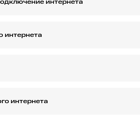
подключение интернета
бычно за 1-2 дня после оформления заявки. Сразу после
том, телевидением и другими услугами.
о интернета
оссальной отметки в 1 Гбит/с. Точную скорость на вашем 
 вы найдете огромное количество фильмов, сериалов и шоу
юбом устройстве в любое время.
ого интернета
риобрести в рассрочку роутер, организовав беспроводно
 с отличной скоростью в любой точке вашей квартиры со 