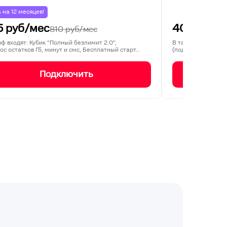
% на
12
месяцев!
5
руб/мес
400
руб/
810
руб/мес
иф входят: Кубик "Полный безлимит 2.0",
В тариф входят: 3
ос остатков Гб, минут и смс, Бесплатный старт…
(подключается ед
Подключить