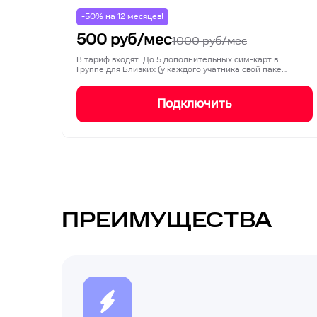
-50% на
12
месяцев!
500
руб/мес
1000
руб/мес
В тариф входят: До 5 дополнительных сим-карт в
Группе для Близких (у каждого учатника свой паке…
Подключить
ПРЕИМУЩЕСТВА