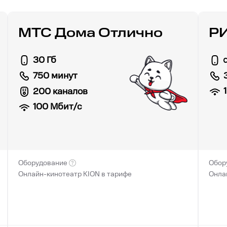
МТС Дома Отлично
Р
30 Гб
750 минут
200 каналов
100
Мбит/с
Оборудование
Обор
Онлайн-кинотеатр KION в тарифе
Онла