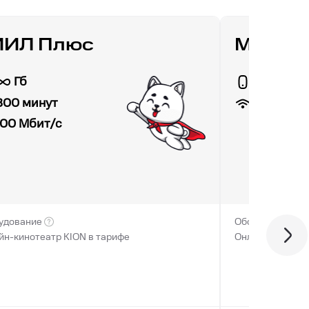
ИИЛ Плюс
МТС Д
Гб
30 Гб
100
Мбит
300 минут
100
Мбит/с
удование
Оборудование
йн-кинотеатр KION в тарифе
Онлайн-кинотеа