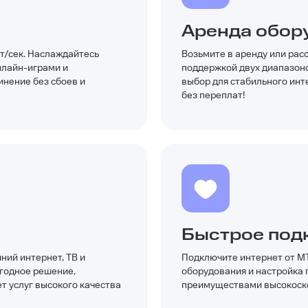
Аренда обор
ит/сек. Наслаждайтесь
Возьмите в аренду или рас
лайн-играми и
поддержкой двух диапазон
инение без сбоев и
выбор для стабильного инт
без переплат!
Быстрое под
ий интернет, ТВ и
Подключите интернет от МТ
ыгодное решение,
оборудования и настройка 
т услуг высокого качества
преимуществами высокоско