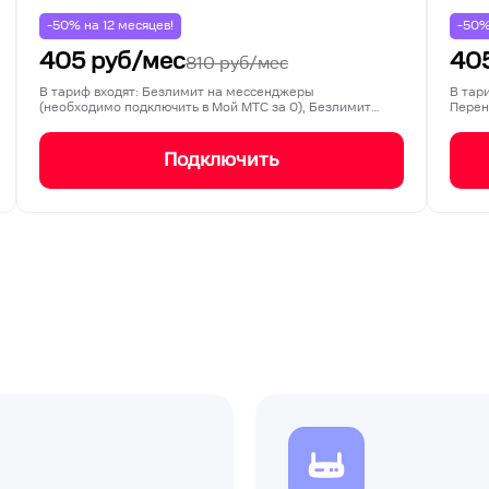
-50% на
12
месяцев!
-50
405
руб/мес
40
810
руб/мес
В тариф входят: Безлимит на мессенджеры
В тар
(необходимо подключить в Мой МТС за 0), Безлимит
Перен
на соц…
Подключить