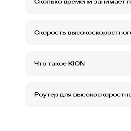
Сколько времени занимает 
Интернет от МТС подключается быстро — о
сможете пользоваться стабильным интерне
Скорость высокоскоростног
Скоростной интернет от МТС достигает кол
специалист при оформлении заявки.
Что такое KION
KION — это онлайн-кинотеатр от МТС, где
эксклюзивным контентом без рекламы на л
Роутер для высокоскоростн
Для удобства вы можете арендовать или п
интернет. Наслаждайтесь стабильным Wi-Fi
телевизора или планшета.