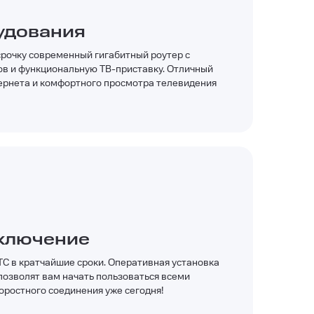
удования
срочку современный гигабитный роутер с
ов и функциональную ТВ-приставку. Отличный
ернета и комфортного просмотра телевидения
ключение
С в кратчайшие сроки. Оперативная установка
позволят вам начать пользоваться всеми
ростного соединения уже сегодня!