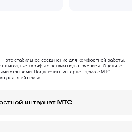
— это стабильное соединение для комфортной работы,
ет выгодные тарифы с лёгким подключением. Оцените
ыми отзывами. Подключить интернет дома с МТС —
во для всей семьи
остной интернет МТС
по номеру телефона
8 (800) 301-08-90
. Наш специалист 
сательно имеющихся тарифов.