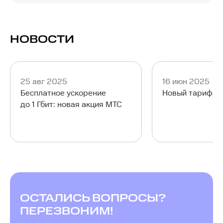
приобрести в рассрочку роутер, организовав
беспроводной высокоскоростной интернет.
Наслаждайтесь стабильным Wi-Fi с отличной
НОВОСТИ
скоростью в любой точке вашей квартиры со
смартфона, ноутбука, телевизора или
планшета.
25 авг 2025
16 июн 2025
Бесплатное ускорение
Новый тариф М
до 1 Гбит: новая акция МТС
ОСТАЛИСЬ ВОПРОСЫ?
ПЕРЕЗВОНИМ!