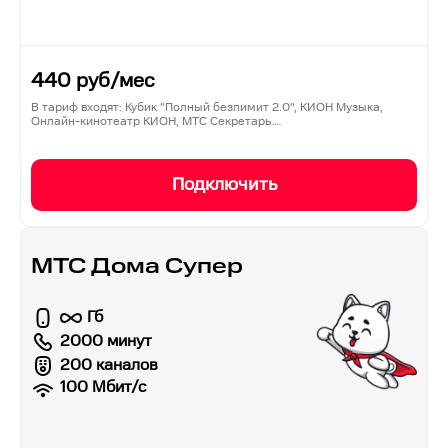
440
руб/мес
В тариф входят: Кубик "Полный безлимит 2.0", КИОН Музыка,
Онлайн-кинотеатр КИОН, МТС Секретарь.…
Подключить
МТС Дома Супер
Гб
2000 минут
200 каналов
100
Мбит/с