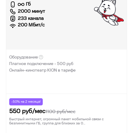
Гб
2000 минут
233 канала
200
Мбит/с
Оборудование
Платное подключение -
500
руб
Онлайн-кинотеатр KION в тарифе
-50% на
2
месяца!
550
руб/мес
1100
руб/мес
Быстрый интернет, огромный пакет мобильной связи с
безлимитными ГБ, группа для близких за 0…