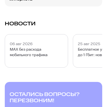
любое время.
Для удобства вы можете арендовать или
приобрести в рассрочку роутер, организовав
беспроводной высокоскоростной интернет.
Наслаждайтесь стабильным Wi-Fi с отличной
НОВОСТИ
скоростью в любой точке вашей квартиры со
смартфона, ноутбука, телевизора или
планшета.
06 авг 2026
25 авг 2025
MAX без расхода
Бесплатное уск
мобильного трафика
до 1 Гбит: нова
ОСТАЛИСЬ ВОПРОСЫ?
ПЕРЕЗВОНИМ!