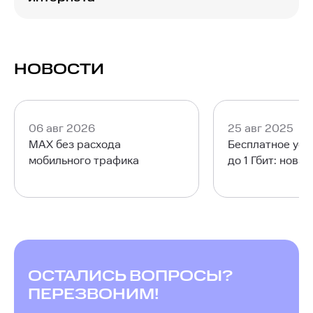
любое время.
Для удобства вы можете арендовать или
приобрести в рассрочку роутер, организовав
беспроводной высокоскоростной интернет.
Наслаждайтесь стабильным Wi-Fi с отличной
НОВОСТИ
скоростью в любой точке вашей квартиры со
смартфона, ноутбука, телевизора или
планшета.
06 авг 2026
25 авг 2025
MAX без расхода
Бесплатное уск
мобильного трафика
до 1 Гбит: нова
ОСТАЛИСЬ ВОПРОСЫ?
ПЕРЕЗВОНИМ!