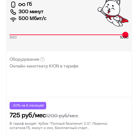
Гб
300 минут
500
Мбит/с
500
1000
Оборудование
Онлайн-кинотеатр KION в тарифе
-50% на
6
месяцев!
725
руб/мес
1200
руб/мес
В тариф входят: Кубик "Полный безлимит 2.0", Перенос
остатков Гб, минут и смс, Бесплатный старт…