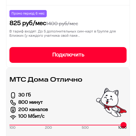
Промо период
6
мес
825
руб/мес
1400
руб/мес
В тариф входят: До 5 дополнительных сим-карт в Группе для
Близких (у каждого учатника свой паке…
Подключить
МТС Дома Отлично
30 Гб
800 минут
200 каналов
100
Мбит/с
100
200
500
1000