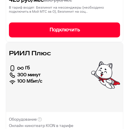
850
руб/мес
В тариф входят: Безлимит на мессенджеры (необходимо
подключить в Мой МТС за 0), Безлимит на соц…
Подключить
РИИЛ Плюс
Гб
300 минут
100
Мбит/с
Оборудование
Онлайн-кинотеатр KION в тарифе