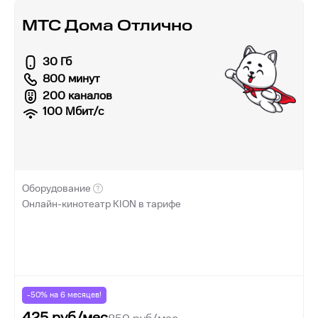
МТС Дома Отлично
30 Гб
800 минут
200 каналов
100
Мбит/с
Оборудование
Онлайн-кинотеатр KION в тарифе
-50% на
6
месяцев!
425
руб/мес