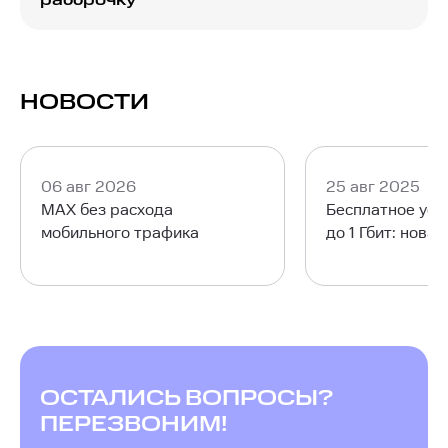
рассрочку
устройстве.
Чтобы без ограничений использовать
беспроводной интернет через роутер МТС
предлагает арендовать или приобрести в
рассрочку необходимые устройства, такие как
НОВОСТИ
маршрутизаторы и ТВ-приставки. Для
интернета по технологии GPON и IPTV
потребуется роутер МТС или совместимое
оборудование с SFP. Выбор подходящих
06 авг 2026
25 авг 2025
устройств осуществляется при оформлении
MAX без расхода
Бесплатное уск
заявки.
мобильного трафика
до 1 Гбит: нова
ОСТАЛИСЬ ВОПРОСЫ?
ПЕРЕЗВОНИМ!