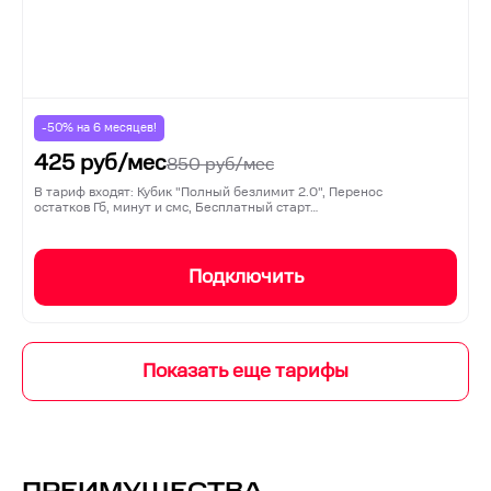
-50% на
6
месяцев!
425
руб/мес
850
руб/мес
В тариф входят: Кубик "Полный безлимит 2.0", Перенос
остатков Гб, минут и смс, Бесплатный старт…
Подключить