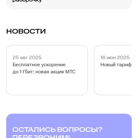
рассрочку
устройстве.
Чтобы без ограничений использовать
беспроводной интернет через роутер МТС
предлагает арендовать или приобрести в
рассрочку необходимые устройства, такие как
НОВОСТИ
маршрутизаторы и ТВ-приставки. Для
интернета по технологии GPON и IPTV
потребуется роутер МТС или совместимое
оборудование с SFP. Выбор подходящих
25 авг 2025
16 июн 2025
устройств осуществляется при оформлении
Бесплатное ускорение
Новый тариф М
заявки.
до 1 Гбит: новая акция МТС
ОСТАЛИСЬ ВОПРОСЫ?
ПЕРЕЗВОНИМ!