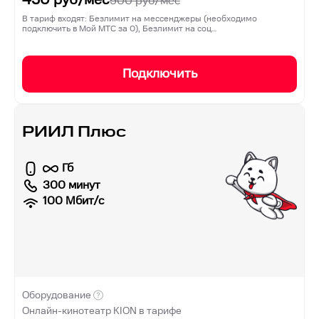
900
руб/мес
В тариф входят: Безлимит на мессенджеры (необходимо
подключить в Мой МТС за 0), Безлимит на соц…
Подключить
РИИЛ Плюс
Гб
300 минут
100
Мбит/с
Оборудование
Онлайн-кинотеатр KION в тарифе