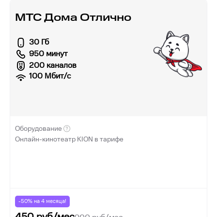
МТС Дома Отлично
30 Гб
950 минут
200 каналов
100
Мбит/с
Оборудование
Онлайн-кинотеатр KION в тарифе
-50% на
4
месяца!
450
руб/мес