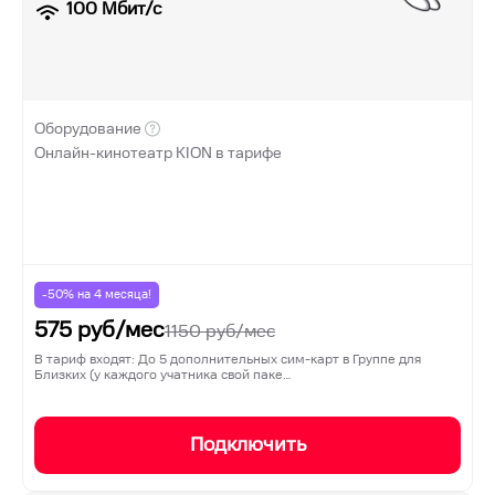
100
Мбит/с
Оборудование
Онлайн-кинотеатр KION в тарифе
-50% на
4
месяца!
575
руб/мес
1150
руб/мес
В тариф входят: До 5 дополнительных сим-карт в Группе для
Близких (у каждого учатника свой паке…
Подключить