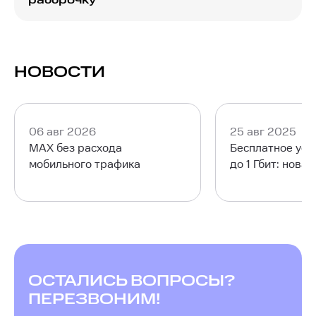
рассрочку
устройстве.
Чтобы без ограничений использовать
беспроводной интернет через роутер МТС
предлагает арендовать или приобрести в
рассрочку необходимые устройства, такие как
НОВОСТИ
маршрутизаторы и ТВ-приставки. Для
интернета по технологии GPON и IPTV
потребуется роутер МТС или совместимое
оборудование с SFP. Выбор подходящих
06 авг 2026
25 авг 2025
устройств осуществляется при оформлении
MAX без расхода
Бесплатное уск
заявки.
мобильного трафика
до 1 Гбит: нова
ОСТАЛИСЬ ВОПРОСЫ?
ПЕРЕЗВОНИМ!