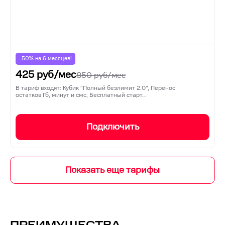
-50% на
6
месяцев!
425
руб/мес
850
руб/мес
В тариф входят: Кубик "Полный безлимит 2.0", Перенос
остатков Гб, минут и смс, Бесплатный старт…
Подключить