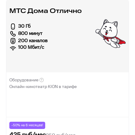
МТС Дома Отлично
30 Гб
800 минут
200 каналов
100
Мбит/с
Оборудование
Онлайн-кинотеатр KION в тарифе
-50% на
6
месяцев!
425
руб/мес