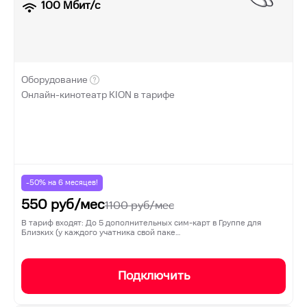
100
Мбит/с
Оборудование
Онлайн-кинотеатр KION в тарифе
-50% на
6
месяцев!
550
руб/мес
1100
руб/мес
В тариф входят: До 5 дополнительных сим-карт в Группе для
Близких (у каждого учатника свой паке…
Подключить