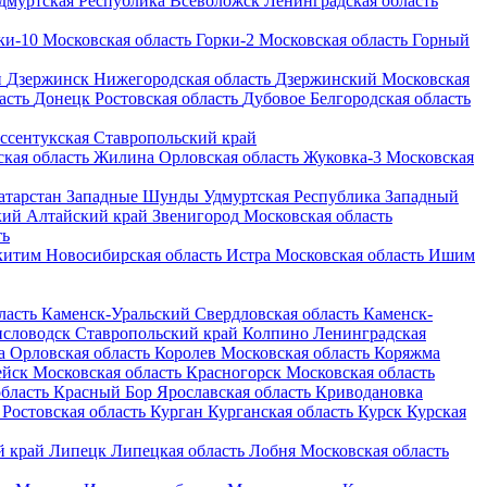
дмуртская Республика
Всеволожск
Ленинградская область
ки-10
Московская область
Горки-2
Московская область
Горный
н
Дзержинск
Нижегородская область
Дзержинский
Московская
асть
Донецк
Ростовская область
Дубовое
Белгородская область
ссентукская
Ставропольский край
кая область
Жилина
Орловская область
Жуковка-3
Московская
атарстан
Западные Шунды
Удмуртская Республика
Западный
кий
Алтайский край
Звенигород
Московская область
ть
китим
Новосибирская область
Истра
Московская область
Ишим
ласть
Каменск-Уральский
Свердловская область
Каменск-
словодск
Ставропольский край
Колпино
Ленинградская
а
Орловская область
Королев
Московская область
Коряжма
ейск
Московская область
Красногорск
Московская область
бласть
Красный Бор
Ярославская область
Криводановка
Ростовская область
Курган
Курганская область
Курск
Курская
 край
Липецк
Липецкая область
Лобня
Московская область