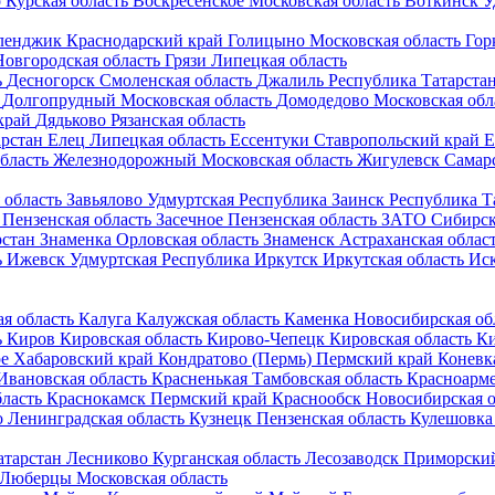
о
Курская область
Воскресенское
Московская область
Воткинск
У
ленджик
Краснодарский край
Голицыно
Московская область
Гор
Новгородская область
Грязи
Липецкая область
ь
Десногорск
Смоленская область
Джалиль
Республика Татарста
Долгопрудный
Московская область
Домодедово
Московская обл
край
Дядьково
Рязанская область
арстан
Елец
Липецкая область
Ессентуки
Ставропольский край
Е
бласть
Железнодорожный
Московская область
Жигулевск
Самарс
 область
Завьялово
Удмуртская Республика
Заинск
Республика Т
Пензенская область
Засечное
Пензенская область
ЗАТО Сибирс
рстан
Знаменка
Орловская область
Знаменск
Астраханская облас
ь
Ижевск
Удмуртская Республика
Иркутск
Иркутская область
Ис
я область
Калуга
Калужская область
Каменка
Новосибирская об
ь
Киров
Кировская область
Кирово-Чепецк
Кировская область
Ки
е
Хабаровский край
Кондратово (Пермь)
Пермский край
Коневк
Ивановская область
Красненькая
Тамбовская область
Красноарм
ласть
Краснокамск
Пермский край
Краснообск
Новосибирская о
о
Ленинградская область
Кузнецк
Пензенская область
Кулешовка
атарстан
Лесниково
Курганская область
Лесозаводск
Приморский
Люберцы
Московская область