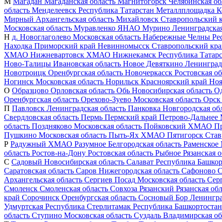
М
Магадан
Магаданская область
Магнитогорск
Челябинская об
область
Менделеевск
Республика Татарстан
Металлплощадка
К
Мирный
Архангельская область
Михайловск
Ставропольский 
Московская область
Муравленко
ЯНАО
Мурино
Ленинградская
Н
д. Новоглаголево
Московская область
Набережные Челны
Ре
Находка
Приморский край
Невинномысск
Ставропольский кр
ХМАО
Нижневартовск
ХМАО
Нижнекамск
Республика Татар
Ново-Талицы
Ивановская область
Новое Девяткино
Ленинград
Новотроицк
Оренбургская область
Новочеркасск
Ростовская об
Ногинск
Московская область
Норильск
Красноярский край
Ноя
О
Образцово
Орловская область
Обь
Новосибирская область
О
Оренбургская область
Орехово-Зуево
Московская область
Орск
П
Павловск
Ленинградская область
Панковка
Новгородская об
Свердловская область
Пермь
Пермский край
Петрово-Дальнее
область
Поздняково
Московская область
Пойковский
ХМАО
П
Пушкино
Московская область
Пыть-Ях
ХМАО
Пятигорск
Став
Р
Радужный
ХМАО
Разумное
Белгородская область
Раменское
область
Ростов-на-Дону
Ростовская область
Рыбное
Рязанская о
С
Садовый
Новосибирская область
Салават
Республика Башкор
Саратовская область
Саров
Нижегородская область
Сафоново
С
Архангельская область
Сергиев Посад
Московская область
Сер
Смоленск
Смоленская область
Совхоза Рязанский
Рязанская об
край
Сорочинск
Оренбургская область
Сосновый Бор
Ленингра
Удмуртская Республика
Стерлитамак
Республика Башкортостан
область
Ступино
Московская область
Суздаль
Владимирская об