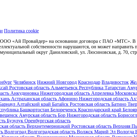
ти
Политика cookie
 ООО «Ай Провайдер» на основании договора с ПАО «МТС». В сл
нтеллектуальной собственности нарушаются, он может направит
. муниципальный округ Даниловский, ул. Люсиновская, д. 70, стр
инбург
Челябинск
Нижний Новгород
Краснодар
Владивосток
Же
ксай
Ростовская область
Альметьевск
Республика Татарстан
Аму
асть
Анкудиновка
Нижегородская область
Апрелевка
Московска
хань
Астраханская область
Афонино
Нижегородская область
Ах
Барнаул
Алтайский край
Батайск
Ростовская область
Батино
Твер
спублика Башкортостан
Белореченск
Краснодарский край
Белоя
овещенск
Амурская область
Бор
Нижегородская область
Борисогл
сть
Бузулук
Оренбургская область
кая область
Верхнетемерницкий
Ростовская область
Верхняя П
ть
Волгоград
Волгоградская область
Волжск
Марий Эл
Вологда