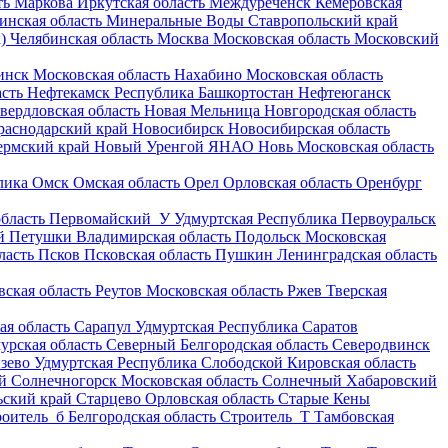
ть
Маркова
Иркутская область
Междуреченск
Кемеровская
инская область
Минеральные Воды
Ставропольский край
)
Челябинская область
Москва
Московская область
Московский
инск
Московская область
Нахабино
Московская область
асть
Нефтекамск
Республика Башкортостан
Нефтеюганск
вердловская область
Новая Мельница
Новгородская область
раснодарский край
Новосибирск
Новосибирская область
ермский край
Новый Уренгой
ЯНАО
Новь
Московская область
лика
Омск
Омская область
Орел
Орловская область
Оренбург
бласть
Первомайский_У
Удмуртская Республика
Первоуральск
й
Петушки
Владимирская область
Подольск
Московская
ласть
Псков
Псковская область
Пушкин
Ленинградская область
вская область
Реутов
Московская область
Ржев
Тверская
ая область
Сарапул
Удмуртская Республика
Саратов
урская область
Северный
Белгородская область
Северодвинск
зево
Удмуртская Республика
Слободской
Кировская область
й
Солнечногорск
Московская область
Солнечный
Хабаровский
ьский край
Старцево
Орловская область
Старые Кены
оитель_б
Белгородская область
Строитель_Т
Тамбовская