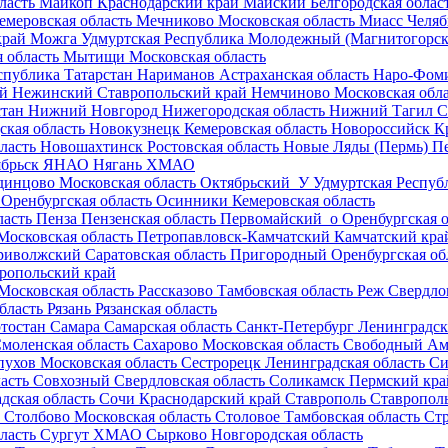
ласть
Майкоп
Краснодарский край
Майский
Белгородская облас
емеровская область
Мечниково
Московская область
Миасс
Челяб
край
Можга
Удмуртская Республика
Молодежный (Магнитогорск
 область
Мытищи
Московская область
спублика Татарстан
Нариманов
Астраханская область
Наро-Фом
ай
Нежинский
Ставропольский край
Немчиново
Московская обл
стан
Нижний Новгород
Нижегородская область
Нижний Тагил
С
ская область
Новокузнецк
Кемеровская область
Новороссийск
К
ласть
Новошахтинск
Ростовская область
Новые Ляды (Пермь)
П
брьск
ЯНАО
Нягань
ХМАО
динцово
Московская область
Октябрьский_У
Удмуртская Респуб
Оренбургская область
Осинники
Кемеровская область
ласть
Пенза
Пензенская область
Первомайский_о
Оренбургская о
Московская область
Петропавловск-Камчатский
Камчатский кра
риволжский
Саратовская область
Пригородный
Оренбургская об
ропольский край
Московская область
Рассказово
Тамбовская область
Реж
Свердло
бласть
Рязань
Рязанская область
тостан
Самара
Самарская область
Санкт-Петербург
Ленинградск
моленская область
Сахарово
Московская область
Свободный
Ам
пухов
Московская область
Сестрорецк
Ленинградская область
Си
ласть
Совхозный
Свердловская область
Соликамск
Пермский кра
дская область
Сочи
Краснодарский край
Ставрополь
Ставропол
Столбово
Московская область
Столовое
Тамбовская область
Стр
ласть
Сургут
ХМАО
Сырково
Новгородская область