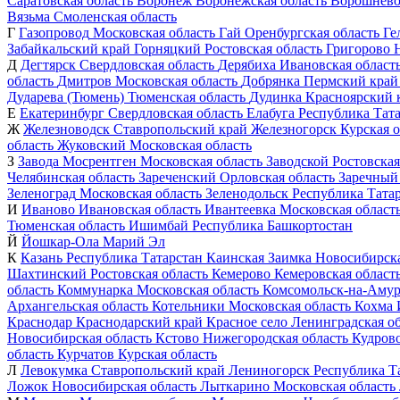
Саратовская область
Воронеж
Воронежская область
Ворошнев
Вязьма
Смоленская область
Г
Газопровод
Московская область
Гай
Оренбургская область
Ге
Забайкальский край
Горняцкий
Ростовская область
Григорово
Д
Дегтярск
Свердловская область
Дерябиха
Ивановская област
область
Дмитров
Московская область
Добрянка
Пермский край
Дударева (Тюмень)
Тюменская область
Дудинка
Красноярский 
Е
Екатеринбург
Свердловская область
Елабуга
Республика Тат
Ж
Железноводск
Ставропольский край
Железногорск
Курская о
область
Жуковский
Московская область
З
Завода Мосрентген
Московская область
Заводской
Ростовская
Челябинская область
Зареченский
Орловская область
Заречный
Зеленоград
Московская область
Зеленодольск
Республика Тата
И
Иваново
Ивановская область
Ивантеевка
Московская област
Тюменская область
Ишимбай
Республика Башкортостан
Й
Йошкар-Ола
Марий Эл
К
Казань
Республика Татарстан
Каинская Заимка
Новосибирска
Шахтинский
Ростовская область
Кемерово
Кемеровская област
область
Коммунарка
Московская область
Комсомольск-на-Амур
Архангельская область
Котельники
Московская область
Кохма
Краснодар
Краснодарский край
Красное село
Ленинградская об
Новосибирская область
Кстово
Нижегородская область
Кудров
область
Курчатов
Курская область
Л
Левокумка
Ставропольский край
Лениногорск
Республика Т
Ложок
Новосибирская область
Лыткарино
Московская область