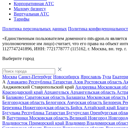
Корпоративная АТС
Малому бизнесу
Виртуальная АТС
Тарифы
Политика персональных данных
Политика конфиденциальнос
«Единственным пользователем доменного mts-gpon.ru является
уполномоченное им лицо) считает, что его права на объект и
1127747241896, ИНН: 7721778777 (115162, г. Москва, вн. тер. г
Выберите город
Москва
Санкт-Петербург
Новосибирск
Ярославль
Тула
Екатер
А
Азнакаево
Республика Татарстан
Азов
Ростовская область
А
Анджиевский
Ставропольский край
Андреевка
Московская обл
Краснодарский край
Архангельск
Архангельская область
Астра
Б
Балаково
Саратовская область
Балашиха
Московская область
Белгородская область
Белогорск
Амурская область
Белорецк
Ре
Березовка
Нижегородская область
Бийск
Алтайский край
Благ
Бугульма
Республика Татарстан
Бугуруслан
Оренбургская обла
В
Ватутинки
Московская область
Великий Новгород
Новгородс
Владивосток
Приморский край
Владимир
Владимирская облас