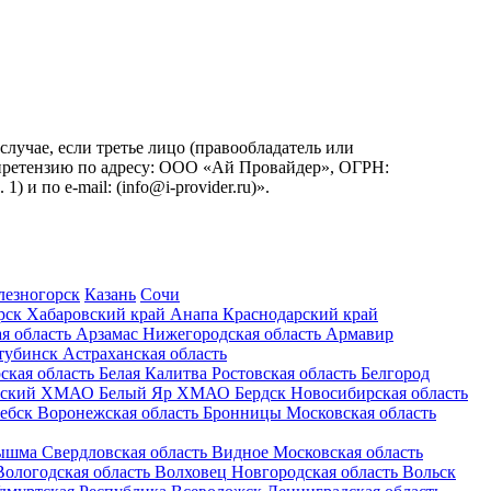
учае, если третье лицо (правообладатель или
ь претензию по адресу: ООО «Ай Провайдер», ОГРН:
. 1) и по
e-mail:
(info@i-provider.ru)
».
лезногорск
Казань
Сочи
рск
Хабаровский край
Анапа
Краснодарский край
я область
Арзамас
Нижегородская область
Армавир
тубинск
Астраханская область
ская область
Белая Калитва
Ростовская область
Белгород
рский
ХМАО
Белый Яр
ХМАО
Бердск
Новосибирская область
ебск
Воронежская область
Бронницы
Московская область
ышма
Свердловская область
Видное
Московская область
Вологодская область
Волховец
Новгородская область
Вольск