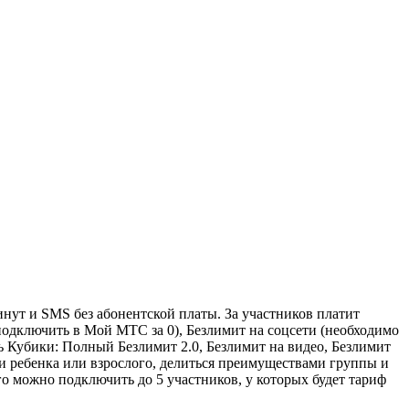
ут и SMS без абонентской платы. За участников платит
подключить в Мой МТС за 0), Безлимит на соцсети (необходимо
убики: Полный Безлимит 2.0, Безлимит на видео, Безлимит
ли ребенка или взрослого, делиться преимуществами группы и
го можно подключить до 5 участников, у которых будет тариф