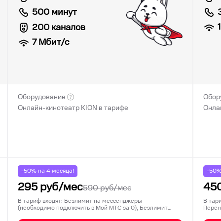
500 минут
200 каналов
7
Мбит/с
Оборудование
Обор
Онлайн-кинотеатр KION в тарифе
Онла
-50% на
4
месяца!
-50
295
руб/мес
45
590
руб/мес
В тариф входят: Безлимит на мессенджеры
В тар
(необходимо подключить в Мой МТС за 0), Безлимит
Перен
на соц…