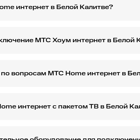
ome интернет в Белой Калитве?
 легко сменить текущий тариф на МТС Home интернет в ва
ключение МТС Хоум интернет в Белой 
ормить заявку на подключение домашнего интернета от М
 по вопросам МТС Home интернет в Бе
 с технической поддержкой МТС по вопросам, связанным 
me интернет с пакетом ТВ в Белой Ка
нет+ТВ от МТС и условиях таких пакетов в Белой Калитве
ительное оборудование для подключен