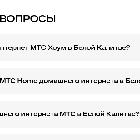
 ВОПРОСЫ
нтернет МТС Хоум в Белой Калитве?
имые действия для активации МТС Хоум интернет в вашем
 МТС Home домашнего интернета в Бел
арифов МТС Home домашнего интернета и выберите оптима
него интернета МТС в Белой Калитве?
ТС Хоум интернет и почему стоит выбрать этот провайдер