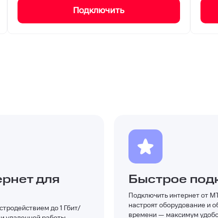
Подключить
рнет для
Быстрое под
Подключить интернет от М
настроят оборудование и 
тродействием до 1 Гбит/
времени — максимум удобст
 и удаленной работы.