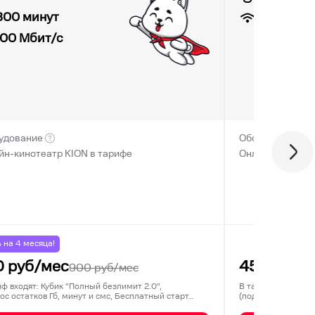
7
Мбит/с
300 минут
100
Мбит/с
удование
Оборудование
йн-кинотеатр KION в тарифе
Онлайн-кинотеа
% на
4
месяца!
0
руб/мес
450
руб/м
900
руб/мес
иф входят: Кубик "Полный безлимит 2.0",
В тариф входят: 3
ос остатков Гб, минут и смс, Бесплатный старт…
(подключается ед