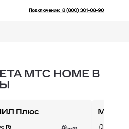
Подключение:
8 (800) 301-08-90
ТА МТС HOME В
ТЫ
ИИЛ Плюс
МТС Д
Гб
30 Гб