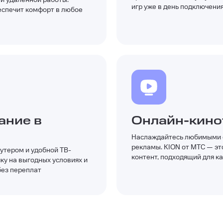
игр уже в день подключени
еспечит комфорт в любое
ание в
Онлайн-кино
Наслаждайтесь любимыми ф
рекламы. KION от МТС — эт
утером и удобной ТВ-
контент, подходящий для к
ку на выгодных условиях и
без переплат