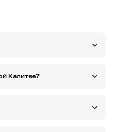
 регионе.
ой Калитве?
льный для вас.
 в Белой Калитве.