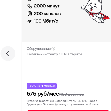
2000 минут
200 каналов
100
Мбит/с
Оборудование
Онлайн-кинотеатр KION в тарифе
-50% на
4
месяца!
575
руб/мес
1150
руб/мес
В тариф входят: До 5 дополнительных сим-карт в
Группе для Близких (у каждого учатника свой паке…