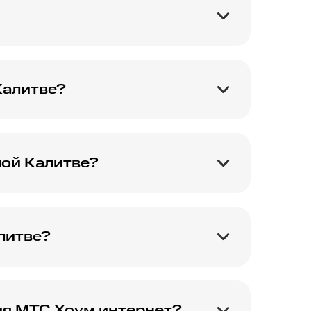
шем городе.
Калитве?
ТС.
лой Калитве?
с Home интернет.
литве?
.
ия МТС Хоум интернет?