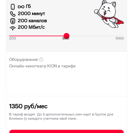
Гб
2000 минут
200 каналов
200
Мбит/с
200
500
1000
Оборудование
Онлайн-кинотеатр KION в тарифе
1350
руб/мес
В тариф входят: До 5 дополнительных сим-карт в Группе для
Близких (у каждого учатника свой паке…