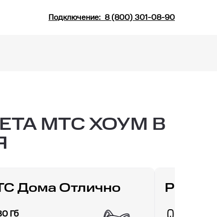
Подключение:
8 (800) 301-08-90
ТА МТС ХОУМ В
Я
С Дома Отлично
РИИЛ 
30 Гб
Гб