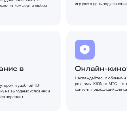
игр уже в день подключени
еспечит комфорт в любое
ание в
Онлайн-кино
Наслаждайтесь любимыми ф
рекламы. KION от МТС — эт
утером и удобной ТВ-
контент, подходящий для к
ку на выгодных условиях и
без переплат