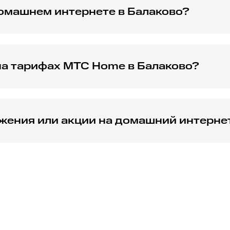
омашнем интернете в Балаково?
дежности домашнего интернета МТС Хоум.
на тарифах МТС Home в Балаково?
та, предлагаемую по разным тарифам МТС Хоум.
ожения или акции на домашний интерн
одключение домашнего интернета МТС Хоум.