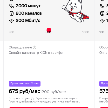
2000 минут
200 каналов
200
Мбит/с
200
500
1000
100
Оборудование
Обор
Онлайн-кинотеатр KION в тарифе
Онла
Промо период
2
мес
Пром
675
руб/мес
57
1200
руб/мес
В тариф входят: До 5 дополнительных сим-карт в
В тар
Группе для Близких (у каждого учатника свой паке…
(необ
на со