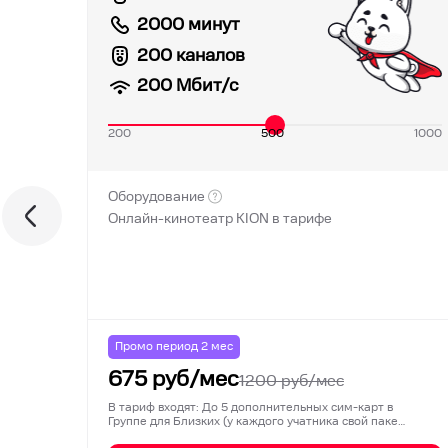
2000 минут
200 каналов
200
Мбит/с
200
500
1000
Оборудование
Онлайн-кинотеатр KION в тарифе
Промо период
2
мес
675
руб/мес
1200
руб/мес
В тариф входят: До 5 дополнительных сим-карт в
Группе для Близких (у каждого учатника свой паке…