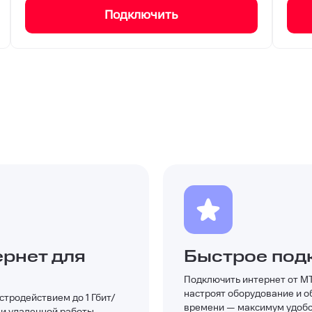
Подключить
рнет для
Быстрое под
Подключить интернет от М
настроят оборудование и 
тродействием до 1 Гбит/
времени — максимум удобст
 и удаленной работы.