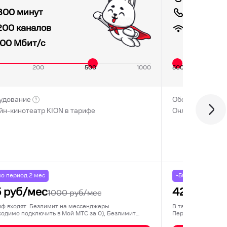
800 минут
300 мин
500
Мби
200 каналов
100
Мбит/с
200
500
1000
500
удование
Оборудование
йн-кинотеатр KION в тарифе
Онлайн-кинотеа
о период
2
мес
-50% на
2
месяца
5
руб/мес
425
руб/м
1000
руб/мес
иф входят: Безлимит на мессенджеры
В тариф входят: К
ходимо подключить в Мой МТС за 0), Безлимит
Перенос остатков 
ц…