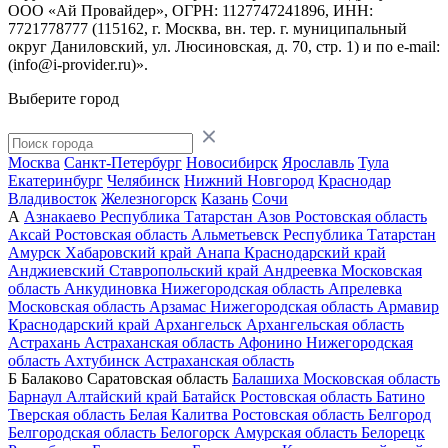
ООО «Ай Провайдер», ОГРН: 1127747241896, ИНН:
7721778777 (115162, г. Москва, вн. тер. г. муниципальный
округ Даниловский, ул. Люсиновская, д. 70, стр. 1) и по
e-mail:
(info@i-provider.ru)
».
Выберите город
Москва
Санкт-Петербург
Новосибирск
Ярославль
Тула
Екатеринбург
Челябинск
Нижний Новгород
Краснодар
Владивосток
Железногорск
Казань
Сочи
А
Азнакаево
Республика Татарстан
Азов
Ростовская область
Аксай
Ростовская область
Альметьевск
Республика Татарстан
Амурск
Хабаровский край
Анапа
Краснодарский край
Анджиевский
Ставропольский край
Андреевка
Московская
область
Анкудиновка
Нижегородская область
Апрелевка
Московская область
Арзамас
Нижегородская область
Армавир
Краснодарский край
Архангельск
Архангельская область
Астрахань
Астраханская область
Афонино
Нижегородская
область
Ахтубинск
Астраханская область
Б
Балаково
Саратовская область
Балашиха
Московская область
Барнаул
Алтайский край
Батайск
Ростовская область
Батино
Тверская область
Белая Калитва
Ростовская область
Белгород
Белгородская область
Белогорск
Амурская область
Белорецк