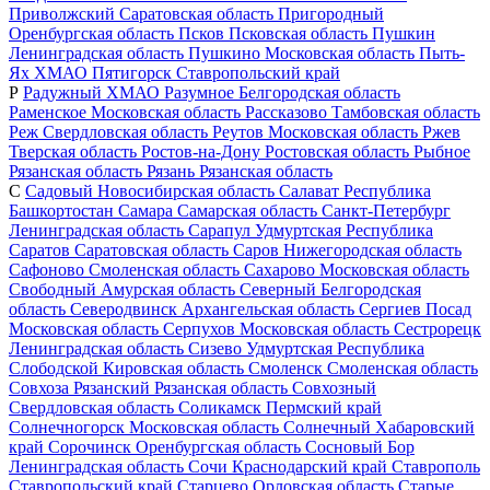
Приволжский
Саратовская область
Пригородный
Оренбургская область
Псков
Псковская область
Пушкин
Ленинградская область
Пушкино
Московская область
Пыть-
Ях
ХМАО
Пятигорск
Ставропольский край
Р
Радужный
ХМАО
Разумное
Белгородская область
Раменское
Московская область
Рассказово
Тамбовская область
Реж
Свердловская область
Реутов
Московская область
Ржев
Тверская область
Ростов-на-Дону
Ростовская область
Рыбное
Рязанская область
Рязань
Рязанская область
С
Садовый
Новосибирская область
Салават
Республика
Башкортостан
Самара
Самарская область
Санкт-Петербург
Ленинградская область
Сарапул
Удмуртская Республика
Саратов
Саратовская область
Саров
Нижегородская область
Сафоново
Смоленская область
Сахарово
Московская область
Свободный
Амурская область
Северный
Белгородская
область
Северодвинск
Архангельская область
Сергиев Посад
Московская область
Серпухов
Московская область
Сестрорецк
Ленинградская область
Сизево
Удмуртская Республика
Слободской
Кировская область
Смоленск
Смоленская область
Совхоза Рязанский
Рязанская область
Совхозный
Свердловская область
Соликамск
Пермский край
Солнечногорск
Московская область
Солнечный
Хабаровский
край
Сорочинск
Оренбургская область
Сосновый Бор
Ленинградская область
Сочи
Краснодарский край
Ставрополь
Ставропольский край
Старцево
Орловская область
Старые