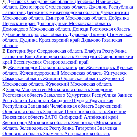
Д
Дегтярск
Свердловская область
Дерябиха
Ивановская
область
Десногорск
Смоленская область
Джалиль
Республика
Татарстан
Дзержинск
Нижегородская область
Дзержинский
Московская область
Дмитров
Московская область
Добрянка
Пермский край
Долгопрудный
Московская область
Домодедово
Московская область
Донецк
Ростовская область
Дубовое
Белгородская область
Дударева (Тюмень)
Тюменская
область
Дудинка
Красноярский край
Дядьково
Рязанская
область
Е
Екатеринбург
Свердловская область
Елабуга
Республика
Татарстан
Елец
Липецкая область
Ессентуки
Ставропольский
край
Ессентукская
Ставропольский край
Ж
Железноводск
Ставропольский край
Железногорск
Курская
область
Железнодорожный
Московская область
Жигулевск
Самарская область
Жилина
Орловская область
Жуковка-3
Московская область
Жуковский
Московская область
З
Завода Мосрентген
Московская область
Заводской
Ростовская область
Завьялово
Удмуртская Республика
Заинск
Республика Татарстан
Западные Шунды
Удмуртская
Республика
Западный
Челябинская область
Зареченский
Орловская область
Заречный
Пензенская область
Засечное
Пензенская область
ЗАТО Сибирский
Алтайский край
Звенигород
Московская область
Зеленоград
Московская
область
Зеленодольск
Республика Татарстан
Знаменка
Орловская область
Знаменск
Астраханская область