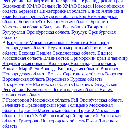
Республика Башкортостан
Белореченск
Краснодарский край
Белоярский
ХМАО
Белый Яр
ХМАО
Бердск
Новосибирская
область
Березовка
Нижегородская область
Бийск
Алтайский
край
Благовещенск
Амурская область
Бор
Нижегородская
область
Борисоглебск
Воронежская область
Бронницы
Московская область
Бугульма
Республика Татарстан
Бугуруслан
Оренбургская область
Бузулук
Оренбургская
область
В
Ватутинки
Московская область
Великий Новгород
Новгородская область
Верхнетемерницкий
Ростовская
область
Верхняя Пышма
Свердловская область
Видное
Московская область
Владивосток
Приморский край
Владимир
Владимирская область
Волгоград
Волгоградская область
Волжск
Марий Эл
Вологда
Вологодская область
Волховец
Новгородская область
Вольск
Саратовская область
Воронеж
Воронежская область
Ворошнево
Курская область
Воскресенское
Московская область
Воткинск
Удмуртская
Республика
Всеволожск
Ленинградская область
Вязьма
Смоленская область
Г
Газопровод
Московская область
Гай
Оренбургская область
Геленджик
Краснодарский край
Голицыно
Московская
область
Горки-10
Московская область
Горки-2
Московская
область
Горный
Забайкальский край
Горняцкий
Ростовская
область
Григорово
Новгородская область
Грязи
Липецкая
область