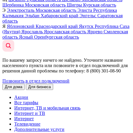
Щербинка
Московская область
Щигры
Курская область
Э
Электросталь
Московская область
Элиста
Республика
Калмыкия
Эльбан
Хабаровский край
Энгельс
Саратовская
область
Я
Яблоновский
Краснодарский край
Якутск
Республика Саха
(Якутия)
Ярославль
Ярославская область
Ярцево
Смоленская
область
Ясный
Оренбургская область
По вашему запросу ничего не найдено. Уточните название
населенного пункта или позвоните в отдел подключений для
решения данной проблемы по телефону
: 8 (800) 301-08-90
Позвонить в отдел подключений
Для дома
Для бизнеса
Акции
Все тарифы
Интернет, ТВ и мобильная связь
Интернет и ТВ
Интернет
Телевидение
Дополнительные услуги