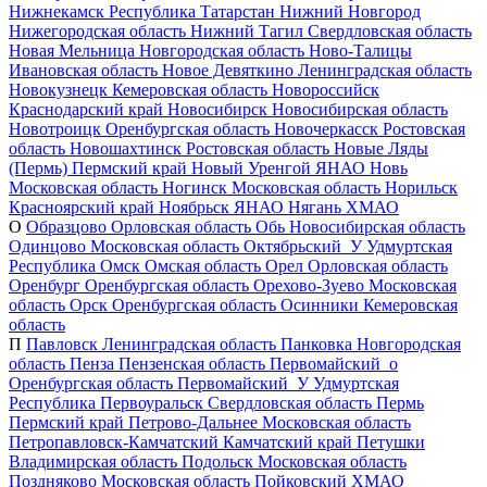
Нижнекамск
Республика Татарстан
Нижний Новгород
Нижегородская область
Нижний Тагил
Свердловская область
Новая Мельница
Новгородская область
Ново-Талицы
Ивановская область
Новое Девяткино
Ленинградская область
Новокузнецк
Кемеровская область
Новороссийск
Краснодарский край
Новосибирск
Новосибирская область
Новотроицк
Оренбургская область
Новочеркасск
Ростовская
область
Новошахтинск
Ростовская область
Новые Ляды
(Пермь)
Пермский край
Новый Уренгой
ЯНАО
Новь
Московская область
Ногинск
Московская область
Норильск
Красноярский край
Ноябрьск
ЯНАО
Нягань
ХМАО
О
Образцово
Орловская область
Обь
Новосибирская область
Одинцово
Московская область
Октябрьский_У
Удмуртская
Республика
Омск
Омская область
Орел
Орловская область
Оренбург
Оренбургская область
Орехово-Зуево
Московская
область
Орск
Оренбургская область
Осинники
Кемеровская
область
П
Павловск
Ленинградская область
Панковка
Новгородская
область
Пенза
Пензенская область
Первомайский_о
Оренбургская область
Первомайский_У
Удмуртская
Республика
Первоуральск
Свердловская область
Пермь
Пермский край
Петрово-Дальнее
Московская область
Петропавловск-Камчатский
Камчатский край
Петушки
Владимирская область
Подольск
Московская область
Поздняково
Московская область
Пойковский
ХМАО