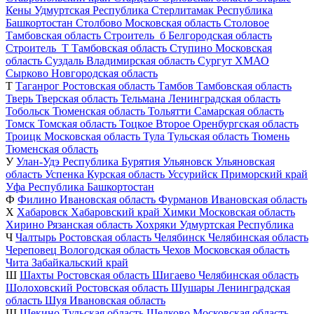
Кены
Удмуртская Республика
Стерлитамак
Республика
Башкортостан
Столбово
Московская область
Столовое
Тамбовская область
Строитель_б
Белгородская область
Строитель_Т
Тамбовская область
Ступино
Московская
область
Суздаль
Владимирская область
Сургут
ХМАО
Сырково
Новгородская область
Т
Таганрог
Ростовская область
Тамбов
Тамбовская область
Тверь
Тверская область
Тельмана
Ленинградская область
Тобольск
Тюменская область
Тольятти
Самарская область
Томск
Томская область
Тоцкое Второе
Оренбургская область
Троицк
Московская область
Тула
Тульская область
Тюмень
Тюменская область
У
Улан-Удэ
Республика Бурятия
Ульяновск
Ульяновская
область
Успенка
Курская область
Уссурийск
Приморский край
Уфа
Республика Башкортостан
Ф
Филино
Ивановская область
Фурманов
Ивановская область
Х
Хабаровск
Хабаровский край
Химки
Московская область
Хирино
Рязанская область
Хохряки
Удмуртская Республика
Ч
Чалтырь
Ростовская область
Челябинск
Челябинская область
Череповец
Вологодская область
Чехов
Московская область
Чита
Забайкальский край
Ш
Шахты
Ростовская область
Шигаево
Челябинская область
Шолоховский
Ростовская область
Шушары
Ленинградская
область
Шуя
Ивановская область
Щ
Щекино
Тульская область
Щелково
Московская область