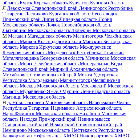
область
Курск
Курская область
Курчатов
Курская область
Л
Левокумка
Ставропольский край
Лениногорск
Республика
Татарстан
Лесниково
Курганская область
Лесозаводск
Приморский край
Липецк
Липецкая область
Лобня
Московская область
Ложок
Новосибирская область
Лыткарино
Московская область
Люберцы
Московская область
М
Магадан
Магаданская область
Магнитогорск
Челябинская
область
Майкоп
Краснодарский край
Майский
Белгородская
область
Маркова
Иркутская область
Междуреченск
Кемеровская область
Менделеевск
Республика Татарстан
Металлплощадка
Кемеровская область
Мечниково
Московская
область
Миасс
Челябинская область
Минеральные Воды
Ставропольский край
Мирный
Архангельская область
Михайловск
Ставропольский край
Можга
Удмуртская
Республика
Молодежный (Магнитогорск)
Челябинская
область
Москва
Московская область
Московский
Московская
область
Муравленко
ЯНАО
Мурино
Ленинградская область
Мытищи
Московская область
Н
д. Новоглаголево
Московская область
Набережные Челны
Республика Татарстан
Нариманов
Астраханская область
Наро-Фоминск
Московская область
Нахабино
Московская
область
Находка
Приморский край
Невинномысск
Ставропольский край
Нежинский
Ставропольский край
Немчиново
Московская область
Нефтекамск
Республика
Башкортостан
Нефтеюганск
ХМАО
Нижневартовск
ХМАО