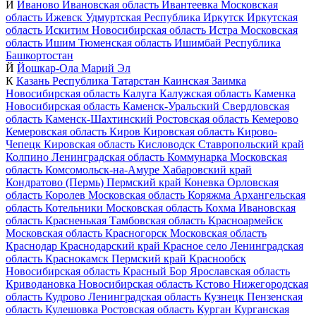
И
Иваново
Ивановская область
Ивантеевка
Московская
область
Ижевск
Удмуртская Республика
Иркутск
Иркутская
область
Искитим
Новосибирская область
Истра
Московская
область
Ишим
Тюменская область
Ишимбай
Республика
Башкортостан
Й
Йошкар-Ола
Марий Эл
К
Казань
Республика Татарстан
Каинская Заимка
Новосибирская область
Калуга
Калужская область
Каменка
Новосибирская область
Каменск-Уральский
Свердловская
область
Каменск-Шахтинский
Ростовская область
Кемерово
Кемеровская область
Киров
Кировская область
Кирово-
Чепецк
Кировская область
Кисловодск
Ставропольский край
Колпино
Ленинградская область
Коммунарка
Московская
область
Комсомольск-на-Амуре
Хабаровский край
Кондратово (Пермь)
Пермский край
Коневка
Орловская
область
Королев
Московская область
Коряжма
Архангельская
область
Котельники
Московская область
Кохма
Ивановская
область
Красненькая
Тамбовская область
Красноармейск
Московская область
Красногорск
Московская область
Краснодар
Краснодарский край
Красное село
Ленинградская
область
Краснокамск
Пермский край
Краснообск
Новосибирская область
Красный Бор
Ярославская область
Криводановка
Новосибирская область
Кстово
Нижегородская
область
Кудрово
Ленинградская область
Кузнецк
Пензенская
область
Кулешовка
Ростовская область
Курган
Курганская