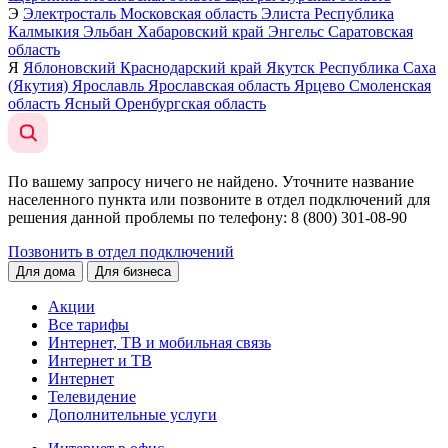
Э
Электросталь
Московская область
Элиста
Республика
Калмыкия
Эльбан
Хабаровский край
Энгельс
Саратовская
область
Я
Яблоновский
Краснодарский край
Якутск
Республика Саха
(Якутия)
Ярославль
Ярославская область
Ярцево
Смоленская
область
Ясный
Оренбургская область
По вашему запросу ничего не найдено. Уточните название
населенного пункта или позвоните в отдел подключений для
решения данной проблемы по телефону
: 8 (800) 301-08-90
Позвонить в отдел подключений
Для дома
Для бизнеса
Акции
Все тарифы
Интернет, ТВ и мобильная связь
Интернет и ТВ
Интернет
Телевидение
Дополнительные услуги