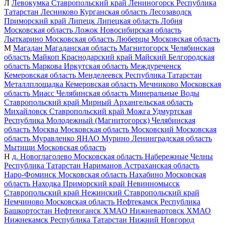
Л
Левокумка
Ставропольский край
Лениногорск
Республика
Татарстан
Лесниково
Курганская область
Лесозаводск
Приморский край
Липецк
Липецкая область
Лобня
Московская область
Ложок
Новосибирская область
Лыткарино
Московская область
Люберцы
Московская область
М
Магадан
Магаданская область
Магнитогорск
Челябинская
область
Майкоп
Краснодарский край
Майский
Белгородская
область
Маркова
Иркутская область
Междуреченск
Кемеровская область
Менделеевск
Республика Татарстан
Металлплощадка
Кемеровская область
Мечниково
Московская
область
Миасс
Челябинская область
Минеральные Воды
Ставропольский край
Мирный
Архангельская область
Михайловск
Ставропольский край
Можга
Удмуртская
Республика
Молодежный (Магнитогорск)
Челябинская
область
Москва
Московская область
Московский
Московская
область
Муравленко
ЯНАО
Мурино
Ленинградская область
Мытищи
Московская область
Н
д. Новоглаголево
Московская область
Набережные Челны
Республика Татарстан
Нариманов
Астраханская область
Наро-Фоминск
Московская область
Нахабино
Московская
область
Находка
Приморский край
Невинномысск
Ставропольский край
Нежинский
Ставропольский край
Немчиново
Московская область
Нефтекамск
Республика
Башкортостан
Нефтеюганск
ХМАО
Нижневартовск
ХМАО
Нижнекамск
Республика Татарстан
Нижний Новгород