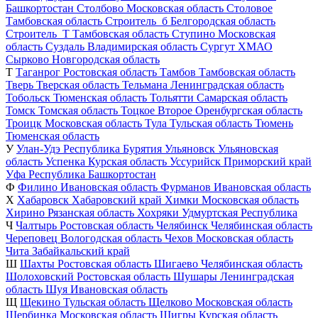
Башкортостан
Столбово
Московская область
Столовое
Тамбовская область
Строитель_б
Белгородская область
Строитель_Т
Тамбовская область
Ступино
Московская
область
Суздаль
Владимирская область
Сургут
ХМАО
Сырково
Новгородская область
Т
Таганрог
Ростовская область
Тамбов
Тамбовская область
Тверь
Тверская область
Тельмана
Ленинградская область
Тобольск
Тюменская область
Тольятти
Самарская область
Томск
Томская область
Тоцкое Второе
Оренбургская область
Троицк
Московская область
Тула
Тульская область
Тюмень
Тюменская область
У
Улан-Удэ
Республика Бурятия
Ульяновск
Ульяновская
область
Успенка
Курская область
Уссурийск
Приморский край
Уфа
Республика Башкортостан
Ф
Филино
Ивановская область
Фурманов
Ивановская область
Х
Хабаровск
Хабаровский край
Химки
Московская область
Хирино
Рязанская область
Хохряки
Удмуртская Республика
Ч
Чалтырь
Ростовская область
Челябинск
Челябинская область
Череповец
Вологодская область
Чехов
Московская область
Чита
Забайкальский край
Ш
Шахты
Ростовская область
Шигаево
Челябинская область
Шолоховский
Ростовская область
Шушары
Ленинградская
область
Шуя
Ивановская область
Щ
Щекино
Тульская область
Щелково
Московская область
Щербинка
Московская область
Щигры
Курская область