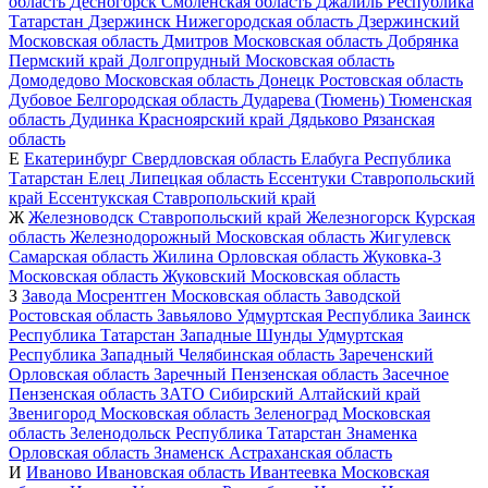
область
Десногорск
Смоленская область
Джалиль
Республика
Татарстан
Дзержинск
Нижегородская область
Дзержинский
Московская область
Дмитров
Московская область
Добрянка
Пермский край
Долгопрудный
Московская область
Домодедово
Московская область
Донецк
Ростовская область
Дубовое
Белгородская область
Дударева (Тюмень)
Тюменская
область
Дудинка
Красноярский край
Дядьково
Рязанская
область
Е
Екатеринбург
Свердловская область
Елабуга
Республика
Татарстан
Елец
Липецкая область
Ессентуки
Ставропольский
край
Ессентукская
Ставропольский край
Ж
Железноводск
Ставропольский край
Железногорск
Курская
область
Железнодорожный
Московская область
Жигулевск
Самарская область
Жилина
Орловская область
Жуковка-3
Московская область
Жуковский
Московская область
З
Завода Мосрентген
Московская область
Заводской
Ростовская область
Завьялово
Удмуртская Республика
Заинск
Республика Татарстан
Западные Шунды
Удмуртская
Республика
Западный
Челябинская область
Зареченский
Орловская область
Заречный
Пензенская область
Засечное
Пензенская область
ЗАТО Сибирский
Алтайский край
Звенигород
Московская область
Зеленоград
Московская
область
Зеленодольск
Республика Татарстан
Знаменка
Орловская область
Знаменск
Астраханская область
И
Иваново
Ивановская область
Ивантеевка
Московская