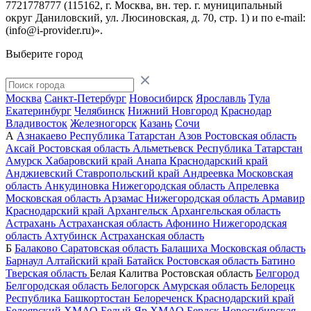
7721778777 (115162, г. Москва, вн. тер. г. муниципальный
округ Даниловский, ул. Люсиновская, д. 70, стр. 1) и по
e-mail:
(info@i-provider.ru)
».
Выберите город
Москва
Санкт-Петербург
Новосибирск
Ярославль
Тула
Екатеринбург
Челябинск
Нижний Новгород
Краснодар
Владивосток
Железногорск
Казань
Сочи
А
Азнакаево
Республика Татарстан
Азов
Ростовская область
Аксай
Ростовская область
Альметьевск
Республика Татарстан
Амурск
Хабаровский край
Анапа
Краснодарский край
Анджиевский
Ставропольский край
Андреевка
Московская
область
Анкудиновка
Нижегородская область
Апрелевка
Московская область
Арзамас
Нижегородская область
Армавир
Краснодарский край
Архангельск
Архангельская область
Астрахань
Астраханская область
Афонино
Нижегородская
область
Ахтубинск
Астраханская область
Б
Балаково
Саратовская область
Балашиха
Московская область
Барнаул
Алтайский край
Батайск
Ростовская область
Батино
Тверская область
Белая Калитва
Ростовская область
Белгород
Белгородская область
Белогорск
Амурская область
Белорецк
Республика Башкортостан
Белореченск
Краснодарский край
Белоярский
ХМАО
Белый Яр
ХМАО
Бердск
Новосибирская