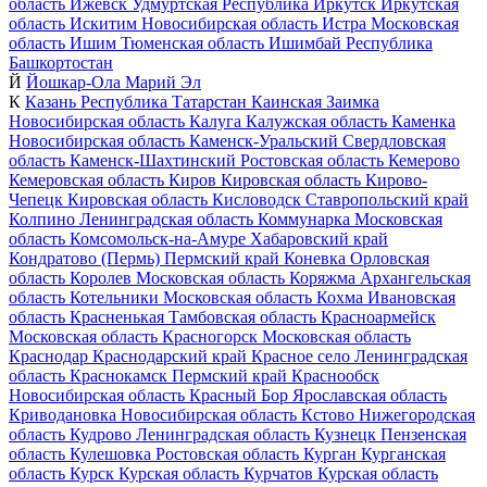
область
Ижевск
Удмуртская Республика
Иркутск
Иркутская
область
Искитим
Новосибирская область
Истра
Московская
область
Ишим
Тюменская область
Ишимбай
Республика
Башкортостан
Й
Йошкар-Ола
Марий Эл
К
Казань
Республика Татарстан
Каинская Заимка
Новосибирская область
Калуга
Калужская область
Каменка
Новосибирская область
Каменск-Уральский
Свердловская
область
Каменск-Шахтинский
Ростовская область
Кемерово
Кемеровская область
Киров
Кировская область
Кирово-
Чепецк
Кировская область
Кисловодск
Ставропольский край
Колпино
Ленинградская область
Коммунарка
Московская
область
Комсомольск-на-Амуре
Хабаровский край
Кондратово (Пермь)
Пермский край
Коневка
Орловская
область
Королев
Московская область
Коряжма
Архангельская
область
Котельники
Московская область
Кохма
Ивановская
область
Красненькая
Тамбовская область
Красноармейск
Московская область
Красногорск
Московская область
Краснодар
Краснодарский край
Красное село
Ленинградская
область
Краснокамск
Пермский край
Краснообск
Новосибирская область
Красный Бор
Ярославская область
Криводановка
Новосибирская область
Кстово
Нижегородская
область
Кудрово
Ленинградская область
Кузнецк
Пензенская
область
Кулешовка
Ростовская область
Курган
Курганская
область
Курск
Курская область
Курчатов
Курская область