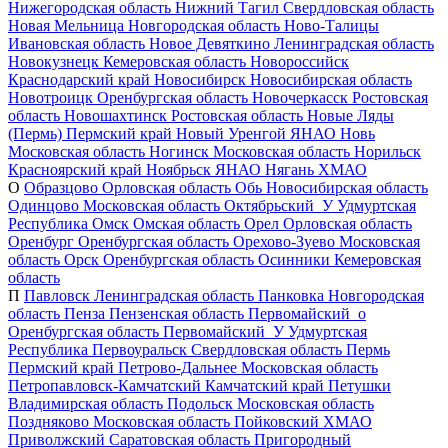
Нижегородская область
Нижний Тагил
Свердловская область
Новая Мельница
Новгородская область
Ново-Талицы
Ивановская область
Новое Девяткино
Ленинградская область
Новокузнецк
Кемеровская область
Новороссийск
Краснодарский край
Новосибирск
Новосибирская область
Новотроицк
Оренбургская область
Новочеркасск
Ростовская
область
Новошахтинск
Ростовская область
Новые Ляды
(Пермь)
Пермский край
Новый Уренгой
ЯНАО
Новь
Московская область
Ногинск
Московская область
Норильск
Красноярский край
Ноябрьск
ЯНАО
Нягань
ХМАО
О
Образцово
Орловская область
Обь
Новосибирская область
Одинцово
Московская область
Октябрьский_У
Удмуртская
Республика
Омск
Омская область
Орел
Орловская область
Оренбург
Оренбургская область
Орехово-Зуево
Московская
область
Орск
Оренбургская область
Осинники
Кемеровская
область
П
Павловск
Ленинградская область
Панковка
Новгородская
область
Пенза
Пензенская область
Первомайский_о
Оренбургская область
Первомайский_У
Удмуртская
Республика
Первоуральск
Свердловская область
Пермь
Пермский край
Петрово-Дальнее
Московская область
Петропавловск-Камчатский
Камчатский край
Петушки
Владимирская область
Подольск
Московская область
Поздняково
Московская область
Пойковский
ХМАО
Приволжский
Саратовская область
Пригородный