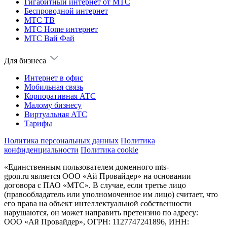
Гигабитный интернет от МТС
Беспроводной интернет
МТС ТВ
МТС Home интернет
МТС Вай Фай
Для бизнеса
Интернет в офис
Мобильная связь
Корпоративная АТС
Малому бизнесу
Виртуальная АТС
Тарифы
Политика персональных данных
Политика
конфиденциальности
Политика cookie
«Единственным пользователем доменного mts-
gpon.ru является ООО «Ай Провайдер» на основании
договора с ПАО «МТС». В случае, если третье лицо
(правообладатель или уполномоченное им лицо) считает, что
его права на объект интеллектуальной собственности
нарушаются, он может направить претензию по адресу:
ООО «Ай Провайдер», ОГРН: 1127747241896, ИНН: