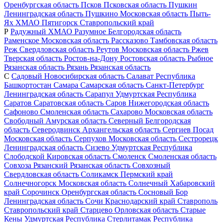
Оренбургская область
Псков
Псковская область
Пушкин
Ленинградская область
Пушкино
Московская область
Пыть-
Ях
ХМАО
Пятигорск
Ставропольский край
Р
Радужный
ХМАО
Разумное
Белгородская область
Раменское
Московская область
Рассказово
Тамбовская область
Реж
Свердловская область
Реутов
Московская область
Ржев
Тверская область
Ростов-на-Дону
Ростовская область
Рыбное
Рязанская область
Рязань
Рязанская область
С
Садовый
Новосибирская область
Салават
Республика
Башкортостан
Самара
Самарская область
Санкт-Петербург
Ленинградская область
Сарапул
Удмуртская Республика
Саратов
Саратовская область
Саров
Нижегородская область
Сафоново
Смоленская область
Сахарово
Московская область
Свободный
Амурская область
Северный
Белгородская
область
Северодвинск
Архангельская область
Сергиев Посад
Московская область
Серпухов
Московская область
Сестрорецк
Ленинградская область
Сизево
Удмуртская Республика
Слободской
Кировская область
Смоленск
Смоленская область
Совхоза Рязанский
Рязанская область
Совхозный
Свердловская область
Соликамск
Пермский край
Солнечногорск
Московская область
Солнечный
Хабаровский
край
Сорочинск
Оренбургская область
Сосновый Бор
Ленинградская область
Сочи
Краснодарский край
Ставрополь
Ставропольский край
Старцево
Орловская область
Старые
Кены
Удмуртская Республика
Стерлитамак
Республика