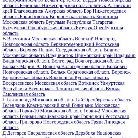
область
Березовка
Нижегородская область
Бийск
Алтайский
край
Благовещенск
Амурская область
Бор
Нижегородская
область
Борисоглебск
Воронежская область
Бронницы
Московская область
Бугульма
Республика Татарстан
Бугуруслан
Оренбургская область
Бузулук
Оренбургская
область
В
Ватутинки
Московская область
Великий Новгород
Новгородская область
Верхнетемерницкий
Ростовская
область
Верхняя Пышма
Свердловская область
Видное
Московская область
Владивосток
Приморский край
Владимир
Владимирская область
Волгоград
Волгоградская область
Волжск
Марий Эл
Вологда
Вологодская область
Волховец
Новгородская область
Вольск
Саратовская область
Воронеж
Воронежская область
Ворошнево
Курская область
Воскресенское
Московская область
Воткинск
Удмуртская
Республика
Всеволожск
Ленинградская область
Вязьма
Смоленская область
Г
Газопровод
Московская область
Гай
Оренбургская область
Геленджик
Краснодарский край
Голицыно
Московская
область
Горки-10
Московская область
Горки-2
Московская
область
Горный
Забайкальский край
Горняцкий
Ростовская
область
Григорово
Новгородская область
Грязи
Липецкая
область
Д
Дегтярск
Свердловская область
Дерябиха
Ивановская