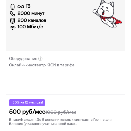
Гб
2000 минут
200 каналов
100
Мбит/с
Оборудование
Онлайн-кинотеатр KION в тарифе
-50% на
12
месяцев!
500
руб/мес
1000
руб/мес
В тариф входят: До 5 дополнительных сим-карт в Группе для
Близких (у каждого учатника свой паке…