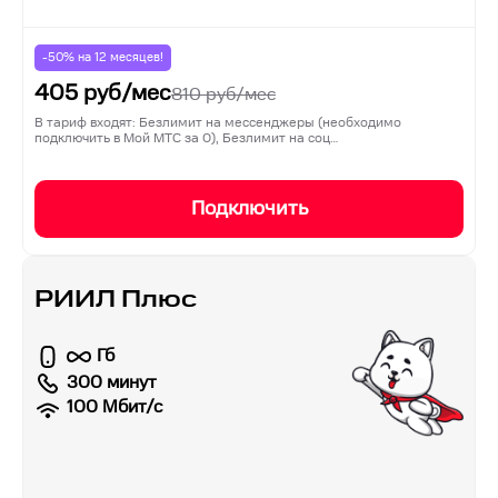
-50% на
12
месяцев!
405
руб/мес
810
руб/мес
В тариф входят: Безлимит на мессенджеры (необходимо
подключить в Мой МТС за 0), Безлимит на соц…
Подключить
РИИЛ Плюс
Гб
300 минут
100
Мбит/с