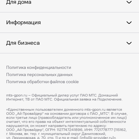
Для дома
Информация
Для бизнеса
Политика конфиденциальности
Политика персональных данных
Политика обработки файлов cookie
mts-gpon.ru – Официальный дилер услуг ПАО МТС. Домашний
Интернет, ТВ от ПАО МТС. Официальная заявка на Подключение.
«Единственным пользователем доменного mts-gpon.ru является
ООО „Ай Провайдер“ на основании договора с ПАО „МТС“. В случае,
если третье лицо (правообладатель или уполномоченное им лицо)
считает, что его права на объект интеллектуальной собственности
нарушаются, он может направить претензию по адресу:
ООО „Ай Провайдер“, ОГРН: 1127747241896, ИНН: 7721778777 (115162,
г. Москва, вн. тер. г. муниципальный округ Даниловский,
ул. Люсиновская, д. 70, стр. 1) и по e-mail: (info@i-provider.ru)».