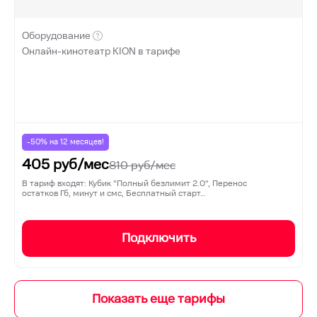
Оборудование
Онлайн-кинотеатр KION в тарифе
-50% на
12
месяцев!
405
руб/мес
810
руб/мес
В тариф входят: Кубик "Полный безлимит 2.0", Перенос
остатков Гб, минут и смс, Бесплатный старт…
Подключить