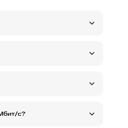
агрузки файлов.
я всех деталей и
 Подробности лучше
 Мбит/с?
и файлами и