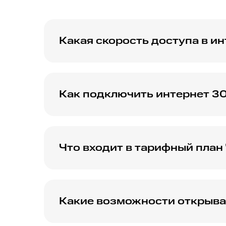
Какая скорость доступа в ин
Скорость интернета в 300 Мбит/с идеально
Как подключить интернет 30
Для подключения интернета с такой скоро
условий.
Что входит в тарифный план
Тарифный план может включать услуги дом
узнавать у оператора.
Какие возможности открывае
Интернет 300 Мбит/с обеспечит комфортн
стабильное подключение множества устро