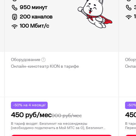
950 минут
200 каналов
100
Мбит/с
Оборудование
Обор
Онлайн-кинотеатр KION в тарифе
Онла
-50% на
4
месяца!
-50
450
руб/мес
45
900
руб/мес
В тариф входят: Безлимит на мессенджеры
В тар
(необходимо подключить в Мой МТС за 0), Безлимит
Перен
на соц…