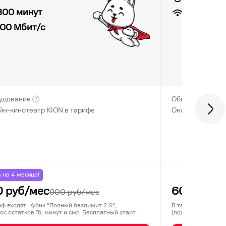
100
Мбит
300 минут
100
Мбит/с
удование
Оборудование
йн-кинотеатр KION в тарифе
Онлайн-кинотеа
% на
4
месяца!
0
руб/мес
600
руб/
900
руб/мес
иф входят: Кубик "Полный безлимит 2.0",
В тариф входят: 3
ос остатков Гб, минут и смс, Бесплатный старт…
(подключается ед