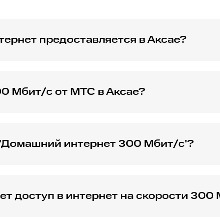
тернет предоставляется в Аксае?
 подходит для потокового видео, онлайн-игр и быстрой з
0 Мбит/с от МТС в Аксае?
стью свяжитесь с представителями компании для уточнени
 'Домашний интернет 300 Мбит/с'?
ашнего интернета с заявленной скоростью в 300 Мбит/с.
т доступ в интернет на скорости 300
ое пользование потоковыми сервисами, работу с большим
йств.