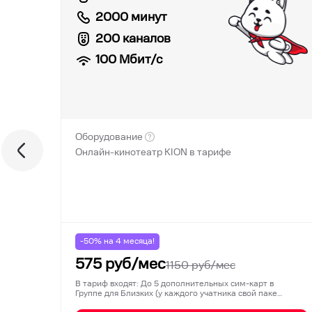
2000 минут
200 каналов
100
Мбит/с
Оборудование
Онлайн-кинотеатр KION в тарифе
-50% на
4
месяца!
575
руб/мес
1150
руб/мес
В тариф входят: До 5 дополнительных сим-карт в
Группе для Близких (у каждого учатника свой паке…