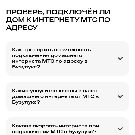
ПРОВЕРЬ, ПОДКЛЮЧЁН ЛИ
ДОМ К ИНТЕРНЕТУ МТС ПО
АДРЕСУ
Как проверить возможность
подключения домашнего
интернета МТС по адресу в
Бузулуке?
Для проверки доступности подключения
интернета МТС по конкретному адресу в
Бузулуке воспользуйтесь специальной формой
Какие услуги включены в пакет
на сайте, где необходимо указать ваш адрес.
домашнего интернета от МТС в
После проверки вы получите информацию о
Бузулуке?
доступных тарифах и вариантах подключения.
Пакет домашнего интернета МТС в Бузулуке
может включать в себя высокоскоростной
интернет, телевидение и возможность
Какова скорость интернета при
подключения дополнительных услуг.
подключении МТС в Бузулуке?
Подробную информацию о включённых услугах