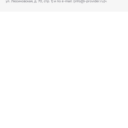
ул. Люсиновская, д. 70, стр. 1) и по e-mail: (info@i-provider.ru)».