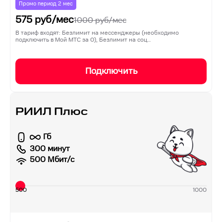
Промо период
2
мес
575
руб/мес
1000
руб/мес
В тариф входят: Безлимит на мессенджеры (необходимо
подключить в Мой МТС за 0), Безлимит на соц…
Подключить
РИИЛ Плюс
Гб
300 минут
500
Мбит/с
500
1000