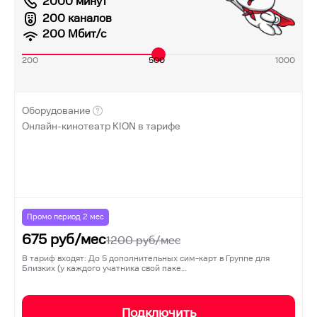
2000 минут
200 каналов
200
Мбит/с
200
500
1000
Оборудование
Онлайн-кинотеатр KION в тарифе
Промо период
2
мес
675
руб/мес
1200
руб/мес
В тариф входят: До 5 дополнительных сим-карт в Группе для
Близких (у каждого учатника свой паке…
Подключить