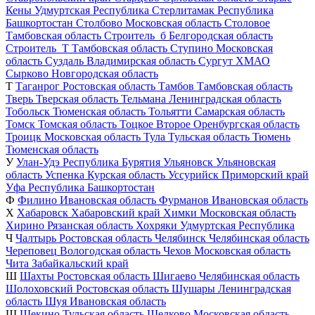
Кены
Удмуртская Республика
Стерлитамак
Республика
Башкортостан
Столбово
Московская область
Столовое
Тамбовская область
Строитель_б
Белгородская область
Строитель_Т
Тамбовская область
Ступино
Московская
область
Суздаль
Владимирская область
Сургут
ХМАО
Сырково
Новгородская область
Т
Таганрог
Ростовская область
Тамбов
Тамбовская область
Тверь
Тверская область
Тельмана
Ленинградская область
Тобольск
Тюменская область
Тольятти
Самарская область
Томск
Томская область
Тоцкое Второе
Оренбургская область
Троицк
Московская область
Тула
Тульская область
Тюмень
Тюменская область
У
Улан-Удэ
Республика Бурятия
Ульяновск
Ульяновская
область
Успенка
Курская область
Уссурийск
Приморский край
Уфа
Республика Башкортостан
Ф
Филино
Ивановская область
Фурманов
Ивановская область
Х
Хабаровск
Хабаровский край
Химки
Московская область
Хирино
Рязанская область
Хохряки
Удмуртская Республика
Ч
Чалтырь
Ростовская область
Челябинск
Челябинская область
Череповец
Вологодская область
Чехов
Московская область
Чита
Забайкальский край
Ш
Шахты
Ростовская область
Шигаево
Челябинская область
Шолоховский
Ростовская область
Шушары
Ленинградская
область
Шуя
Ивановская область
Щ
Щекино
Тульская область
Щелково
Московская область