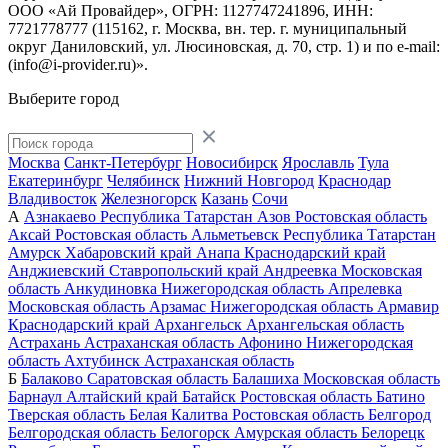
ООО «Ай Провайдер», ОГРН: 1127747241896, ИНН:
7721778777 (115162, г. Москва, вн. тер. г. муниципальный
округ Даниловский, ул. Люсиновская, д. 70, стр. 1) и по
e-mail:
(info@i-provider.ru)
».
Выберите город
Москва
Санкт-Петербург
Новосибирск
Ярославль
Тула
Екатеринбург
Челябинск
Нижний Новгород
Краснодар
Владивосток
Железногорск
Казань
Сочи
А
Азнакаево
Республика Татарстан
Азов
Ростовская область
Аксай
Ростовская область
Альметьевск
Республика Татарстан
Амурск
Хабаровский край
Анапа
Краснодарский край
Анджиевский
Ставропольский край
Андреевка
Московская
область
Анкудиновка
Нижегородская область
Апрелевка
Московская область
Арзамас
Нижегородская область
Армавир
Краснодарский край
Архангельск
Архангельская область
Астрахань
Астраханская область
Афонино
Нижегородская
область
Ахтубинск
Астраханская область
Б
Балаково
Саратовская область
Балашиха
Московская область
Барнаул
Алтайский край
Батайск
Ростовская область
Батино
Тверская область
Белая Калитва
Ростовская область
Белгород
Белгородская область
Белогорск
Амурская область
Белорецк