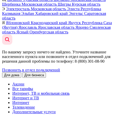
Щербинка
Московская область
Щигры
Курская область
Э
Электросталь
Московская область
Элиста
Республика
Калмыкия
Эльбан
Хабаровский край
Энгельс
Саратовская
область
Я
Яблоновский
Краснодарский край
Якутск
Республика Саха
(Якутия)
Ярославль
Ярославская область
Ярцево
Смоленская
область
Ясный
Оренбургская область
По вашему запросу ничего не найдено. Уточните название
населенного пункта или позвоните в отдел подключений для
решения данной проблемы по телефону
: 8 (800) 301-08-90
Позвонить в отдел подключений
Для дома
Для бизнеса
Акции
Все тарифы
Интернет, ТВ и мобильная связь
Интернет и ТВ
Интернет
Телевидение
Дополнительные услуги