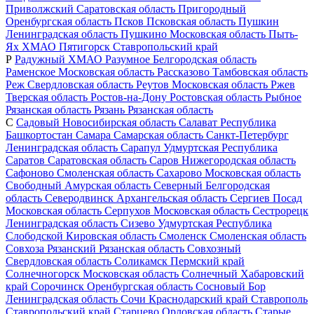
Приволжский
Саратовская область
Пригородный
Оренбургская область
Псков
Псковская область
Пушкин
Ленинградская область
Пушкино
Московская область
Пыть-
Ях
ХМАО
Пятигорск
Ставропольский край
Р
Радужный
ХМАО
Разумное
Белгородская область
Раменское
Московская область
Рассказово
Тамбовская область
Реж
Свердловская область
Реутов
Московская область
Ржев
Тверская область
Ростов-на-Дону
Ростовская область
Рыбное
Рязанская область
Рязань
Рязанская область
С
Садовый
Новосибирская область
Салават
Республика
Башкортостан
Самара
Самарская область
Санкт-Петербург
Ленинградская область
Сарапул
Удмуртская Республика
Саратов
Саратовская область
Саров
Нижегородская область
Сафоново
Смоленская область
Сахарово
Московская область
Свободный
Амурская область
Северный
Белгородская
область
Северодвинск
Архангельская область
Сергиев Посад
Московская область
Серпухов
Московская область
Сестрорецк
Ленинградская область
Сизево
Удмуртская Республика
Слободской
Кировская область
Смоленск
Смоленская область
Совхоза Рязанский
Рязанская область
Совхозный
Свердловская область
Соликамск
Пермский край
Солнечногорск
Московская область
Солнечный
Хабаровский
край
Сорочинск
Оренбургская область
Сосновый Бор
Ленинградская область
Сочи
Краснодарский край
Ставрополь
Ставропольский край
Старцево
Орловская область
Старые