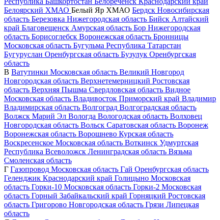
Республика Башкортостан
Белореченск
Краснодарский край
Белоярский
ХМАО
Белый Яр
ХМАО
Бердск
Новосибирская
область
Березовка
Нижегородская область
Бийск
Алтайский
край
Благовещенск
Амурская область
Бор
Нижегородская
область
Борисоглебск
Воронежская область
Бронницы
Московская область
Бугульма
Республика Татарстан
Бугуруслан
Оренбургская область
Бузулук
Оренбургская
область
В
Ватутинки
Московская область
Великий Новгород
Новгородская область
Верхнетемерницкий
Ростовская
область
Верхняя Пышма
Свердловская область
Видное
Московская область
Владивосток
Приморский край
Владимир
Владимирская область
Волгоград
Волгоградская область
Волжск
Марий Эл
Вологда
Вологодская область
Волховец
Новгородская область
Вольск
Саратовская область
Воронеж
Воронежская область
Ворошнево
Курская область
Воскресенское
Московская область
Воткинск
Удмуртская
Республика
Всеволожск
Ленинградская область
Вязьма
Смоленская область
Г
Газопровод
Московская область
Гай
Оренбургская область
Геленджик
Краснодарский край
Голицыно
Московская
область
Горки-10
Московская область
Горки-2
Московская
область
Горный
Забайкальский край
Горняцкий
Ростовская
область
Григорово
Новгородская область
Грязи
Липецкая
область