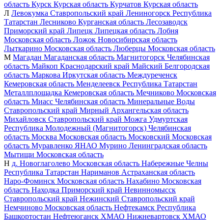
область
Курск
Курская область
Курчатов
Курская область
Л
Левокумка
Ставропольский край
Лениногорск
Республика
Татарстан
Лесниково
Курганская область
Лесозаводск
Приморский край
Липецк
Липецкая область
Лобня
Московская область
Ложок
Новосибирская область
Лыткарино
Московская область
Люберцы
Московская область
М
Магадан
Магаданская область
Магнитогорск
Челябинская
область
Майкоп
Краснодарский край
Майский
Белгородская
область
Маркова
Иркутская область
Междуреченск
Кемеровская область
Менделеевск
Республика Татарстан
Металлплощадка
Кемеровская область
Мечниково
Московская
область
Миасс
Челябинская область
Минеральные Воды
Ставропольский край
Мирный
Архангельская область
Михайловск
Ставропольский край
Можга
Удмуртская
Республика
Молодежный (Магнитогорск)
Челябинская
область
Москва
Московская область
Московский
Московская
область
Муравленко
ЯНАО
Мурино
Ленинградская область
Мытищи
Московская область
Н
д. Новоглаголево
Московская область
Набережные Челны
Республика Татарстан
Нариманов
Астраханская область
Наро-Фоминск
Московская область
Нахабино
Московская
область
Находка
Приморский край
Невинномысск
Ставропольский край
Нежинский
Ставропольский край
Немчиново
Московская область
Нефтекамск
Республика
Башкортостан
Нефтеюганск
ХМАО
Нижневартовск
ХМАО