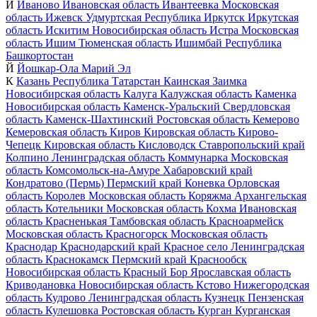
И
Иваново
Ивановская область
Ивантеевка
Московская
область
Ижевск
Удмуртская Республика
Иркутск
Иркутская
область
Искитим
Новосибирская область
Истра
Московская
область
Ишим
Тюменская область
Ишимбай
Республика
Башкортостан
Й
Йошкар-Ола
Марий Эл
К
Казань
Республика Татарстан
Каинская Заимка
Новосибирская область
Калуга
Калужская область
Каменка
Новосибирская область
Каменск-Уральский
Свердловская
область
Каменск-Шахтинский
Ростовская область
Кемерово
Кемеровская область
Киров
Кировская область
Кирово-
Чепецк
Кировская область
Кисловодск
Ставропольский край
Колпино
Ленинградская область
Коммунарка
Московская
область
Комсомольск-на-Амуре
Хабаровский край
Кондратово (Пермь)
Пермский край
Коневка
Орловская
область
Королев
Московская область
Коряжма
Архангельская
область
Котельники
Московская область
Кохма
Ивановская
область
Красненькая
Тамбовская область
Красноармейск
Московская область
Красногорск
Московская область
Краснодар
Краснодарский край
Красное село
Ленинградская
область
Краснокамск
Пермский край
Краснообск
Новосибирская область
Красный Бор
Ярославская область
Криводановка
Новосибирская область
Кстово
Нижегородская
область
Кудрово
Ленинградская область
Кузнецк
Пензенская
область
Кулешовка
Ростовская область
Курган
Курганская