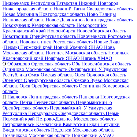
Нижнекамск
Республика Татарстан
Нижний Новгород
Нижегородская область
Нижний Тагил
Свердловская область
Новая Мельница
Новгородская область
Ново-Талицы
Ивановская область
Новое Девяткино
Ленинградская область
Новокузнецк
Кемеровская область
Новороссийск
Краснодарский край
Новосибирск
Новосибирская область
Новотроицк
Оренбургская область
Новочеркасск
Ростовская
область
Новошахтинск
Ростовская область
Новые Ляды
(Пермь)
Пермский край
Новый Уренгой
ЯНАО
Новь
Московская область
Ногинск
Московская область
Норильск
Красноярский край
Ноябрьск
ЯНАО
Нягань
ХМАО
О
Образцово
Орловская область
Обь
Новосибирская область
Одинцово
Московская область
Октябрьский_У
Удмуртская
Республика
Омск
Омская область
Орел
Орловская область
Оренбург
Оренбургская область
Орехово-Зуево
Московская
область
Орск
Оренбургская область
Осинники
Кемеровская
область
П
Павловск
Ленинградская область
Панковка
Новгородская
область
Пенза
Пензенская область
Первомайский_о
Оренбургская область
Первомайский_У
Удмуртская
Республика
Первоуральск
Свердловская область
Пермь
Пермский край
Петрово-Дальнее
Московская область
Петропавловск-Камчатский
Камчатский край
Петушки
Владимирская область
Подольск
Московская область
Поздняково
Московская область
Пойковский
ХМАО