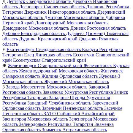
Д
Дегтярск
Свердловская область
Дерябиха
Ивановская
область
Десногорск
Смоленская область
Джалиль
Республика
Татарстан
Дзержинск
Нижегородская область
Дзержинский
Московская область
Дмитров
Московская область
Добрянка
Пермский край
Долгопрудный
Московская область
Домодедово
Московская область
Донецк
Ростовская область
Дубовое
Белгородская область
Дударева (Тюмень)
Тюменская
область
Дудинка
Красноярский край
Дядьково
Рязанская
область
Е
Екатеринбург
Свердловская область
Елабуга
Республика
Татарстан
Елец
Липецкая область
Ессентуки
Ставропольский
край
Ессентукская
Ставропольский край
Ж
Железноводск
Ставропольский край
Железногорск
Курская
область
Железнодорожный
Московская область
Жигулевск
Самарская область
Жилина
Орловская область
Жуковка-3
Московская область
Жуковский
Московская область
З
Завода Мосрентген
Московская область
Заводской
Ростовская область
Завьялово
Удмуртская Республика
Заинск
Республика Татарстан
Западные Шунды
Удмуртская
Республика
Западный
Челябинская область
Зареченский
Орловская область
Заречный
Пензенская область
Засечное
Пензенская область
ЗАТО Сибирский
Алтайский край
Звенигород
Московская область
Зеленоград
Московская
область
Зеленодольск
Республика Татарстан
Знаменка
Орловская область
Знаменск
Астраханская область