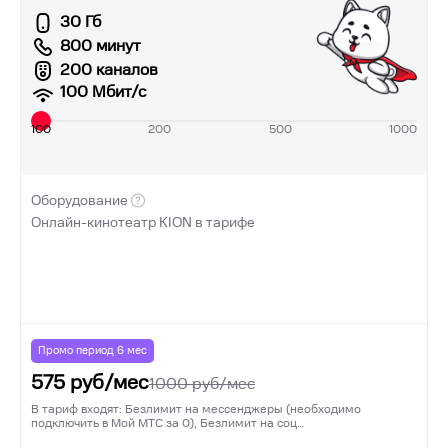
30 Гб
800 минут
200 каналов
100
Мбит/с
100
200
500
1000
Оборудование
Онлайн-кинотеатр KION в тарифе
Промо период
6
мес
575
руб/мес
1000
руб/мес
В тариф входят: Безлимит на мессенджеры (необходимо
подключить в Мой МТС за 0), Безлимит на соц…