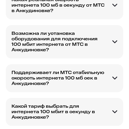
интернета 100 мб в секунду от МТС
в Анкудиновке?
Реальная скорость интернета 100 мб в секунду
от МТС зависит от технологической
возможности в вашем районе и настроек
Возможна ли установка
оборудования.
оборудования для подключения
100 мбит интернета от МТС в
Анкудиновке?
Да, МТС предоставляет оборудование для
подключения интернета 100 мбит. Больше
информации о процессе установки можно
Поддерживает ли МТС стабильную
узнать при оформлении заявки.
скорость интернета 100 мб сек в
Анкудиновке?
МТС стремится поддерживать стабильную
скорость интернета 100 мб в сек в
Анкудиновке, обеспечивая качественное
Какой тариф выбрать для
интернет-соединение.
интернета 100 мбит в секунду в
Анкудиновке?
Для интернета 100 мбит в секунду в