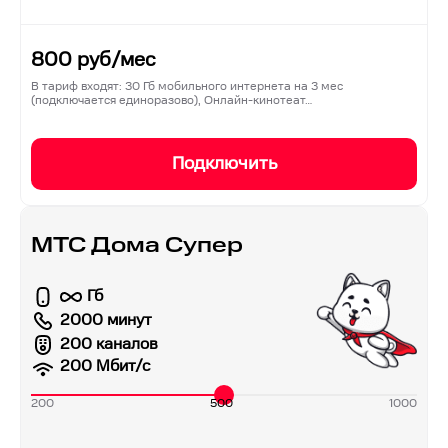
800
руб/мес
В тариф входят: 30 Гб мобильного интернета на 3 мес
(подключается единоразово), Онлайн-кинотеат…
Подключить
МТС Дома Супер
Гб
2000 минут
200 каналов
200
Мбит/с
200
500
1000