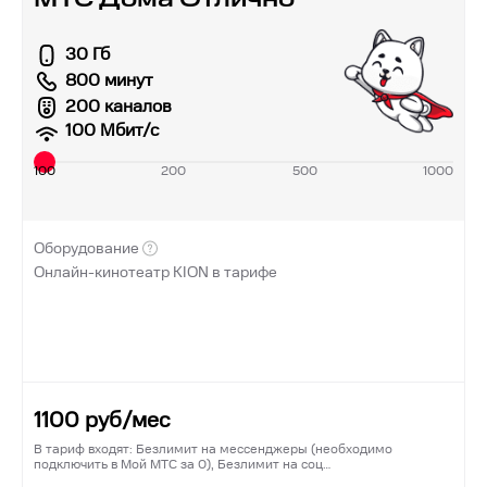
30 Гб
800 минут
200 каналов
100
Мбит/с
100
200
500
1000
Оборудование
Онлайн-кинотеатр KION в тарифе
1100
руб/мес
В тариф входят: Безлимит на мессенджеры (необходимо
подключить в Мой МТС за 0), Безлимит на соц…