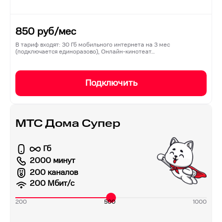
850
руб/мес
В тариф входят: 30 Гб мобильного интернета на 3 мес
(подключается единоразово), Онлайн-кинотеат…
Подключить
МТС Дома Супер
Гб
2000 минут
200 каналов
200
Мбит/с
200
500
1000