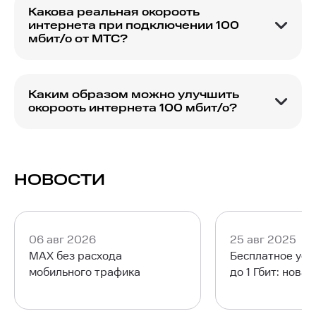
рекомендуется ознакомиться с разделом
Какова реальная скорость
тарифов на сайте или проконсультироваться с
интернета при подключении 100
представителем компании.
мбит/с от МТС?
При подключении интернета от МТС на 100
мбит/с, пользователи могут рассчитывать на
скорость, близкую к заявленной, с учетом
Каким образом можно улучшить
внешних условий.
скорость интернета 100 мбит/с?
Для улучшения скорости интернета 100 мбит/с
рекомендуется использовать качественное
оборудование и проверять состояние линии
связи.
НОВОСТИ
06 авг 2026
25 авг 2025
MAX без расхода
Бесплатное уск
мобильного трафика
до 1 Гбит: нова