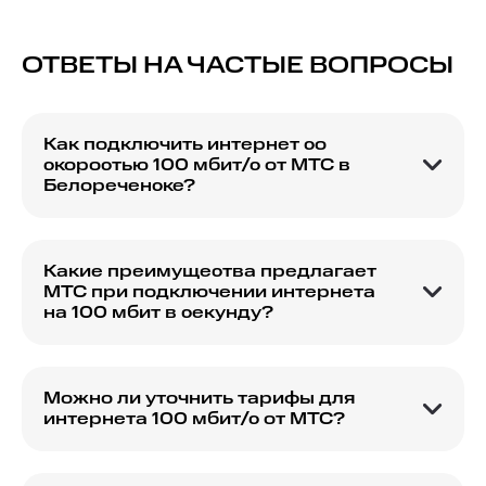
ОТВЕТЫ НА ЧАСТЫЕ ВОПРОСЫ
Как подключить интернет со
скоростью 100 мбит/с от МТС в
Белореченске?
Чтобы подключить интернет со скоростью 100
мбит/с от МТС в Белореченске, вы можете
оставить заявку на сайте или обратиться в
Какие преимущества предлагает
ближайший офис МТС.
МТС при подключении интернета
на 100 мбит в секунду?
МТС предлагает стабильную скорость
интернета, надежное соединение и
возможность выбора комфортных тарифов при
Можно ли уточнить тарифы для
подключении 100 мбит/с.
интернета 100 мбит/с от МТС?
Для получения подробной информации о
тарифах на интернет 100 мбит/с от МТС,