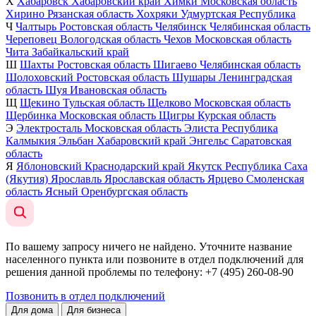
Х
Хабаровск
Хабаровский край
Химки
Московская область
Хирино
Рязанская область
Хохряки
Удмуртская Республика
Ч
Чалтырь
Ростовская область
Челябинск
Челябинская область
Череповец
Вологодская область
Чехов
Московская область
Чита
Забайкальский край
Ш
Шахты
Ростовская область
Шигаево
Челябинская область
Шолоховский
Ростовская область
Шушары
Ленинградская
область
Шуя
Ивановская область
Щ
Щекино
Тульская область
Щелково
Московская область
Щербинка
Московская область
Щигры
Курская область
Э
Электросталь
Московская область
Элиста
Республика
Калмыкия
Эльбан
Хабаровский край
Энгельс
Саратовская
область
Я
Яблоновский
Краснодарский край
Якутск
Республика Саха
(Якутия)
Ярославль
Ярославская область
Ярцево
Смоленская
область
Ясный
Оренбургская область
По вашему запросу ничего не найдено. Уточните название
населенного пункта или позвоните в отдел подключений для
решения данной проблемы по телефону
: +7 (495) 260-08-90
Позвонить в отдел подключений
Для дома
Для бизнеса