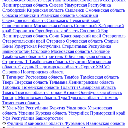
Ленинградская область
Сизево
Удмуртская Республика
Слободской
Кировская область
Смоленск
Смоленская область
Совхоза Рязанский
Рязанская область
Совхозный
Свердловская область
Соликамск
Пермский край
Солнечногорск
Московская область
Солнечный
Хабаровский
край
Сорочинск
Оренбургская область
Сосновый Бор
Ленинградская область
Сочи
Краснодарский край
Ставрополь
Ставропольский край
Старцево
Орловская область
Старые
Кены
Удмуртская Республика
Стерлитамак
Республика
Башкортостан
Столбово
Московская область
Столовое
Тамбовская область
Строитель_б
Белгородская область
Строитель_Т
Тамбовская область
Ступино
Московская
область
Суздаль
Владимирская область
Сургут
ХМАО
Сырково
Новгородская область
Т
Таганрог
Ростовская область
Тамбов
Тамбовская область
Тверь
Тверская область
Тельмана
Ленинградская область
Тобольск
Тюменская область
Тольятти
Самарская область
Томск
Томская область
Тоцкое Второе
Оренбургская область
Троицк
Московская область
Тула
Тульская область
Тюмень
Тюменская область
У
Улан-Удэ
Республика Бурятия
Ульяновск
Ульяновская
область
Успенка
Курская область
Уссурийск
Приморский край
Уфа
Республика Башкортостан
Ф
Филино
Ивановская область
Фурманов
Ивановская область