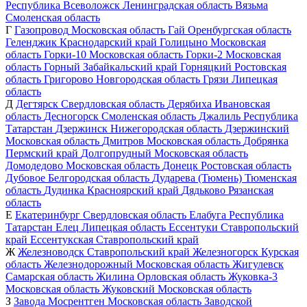
Республика
Всеволожск
Ленинградская область
Вязьма
Смоленская область
Г
Газопровод
Московская область
Гай
Оренбургская область
Геленджик
Краснодарский край
Голицыно
Московская
область
Горки-10
Московская область
Горки-2
Московская
область
Горный
Забайкальский край
Горняцкий
Ростовская
область
Григорово
Новгородская область
Грязи
Липецкая
область
Д
Дегтярск
Свердловская область
Дерябиха
Ивановская
область
Десногорск
Смоленская область
Джалиль
Республика
Татарстан
Дзержинск
Нижегородская область
Дзержинский
Московская область
Дмитров
Московская область
Добрянка
Пермский край
Долгопрудный
Московская область
Домодедово
Московская область
Донецк
Ростовская область
Дубовое
Белгородская область
Дударева (Тюмень)
Тюменская
область
Дудинка
Красноярский край
Дядьково
Рязанская
область
Е
Екатеринбург
Свердловская область
Елабуга
Республика
Татарстан
Елец
Липецкая область
Ессентуки
Ставропольский
край
Ессентукская
Ставропольский край
Ж
Железноводск
Ставропольский край
Железногорск
Курская
область
Железнодорожный
Московская область
Жигулевск
Самарская область
Жилина
Орловская область
Жуковка-3
Московская область
Жуковский
Московская область
З
Завода Мосрентген
Московская область
Заводской