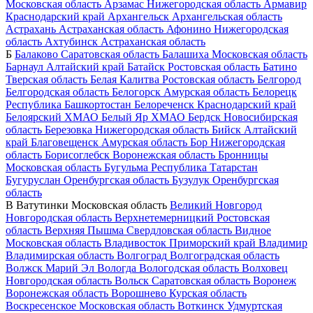
Московская область
Арзамас
Нижегородская область
Армавир
Краснодарский край
Архангельск
Архангельская область
Астрахань
Астраханская область
Афонино
Нижегородская
область
Ахтубинск
Астраханская область
Б
Балаково
Саратовская область
Балашиха
Московская область
Барнаул
Алтайский край
Батайск
Ростовская область
Батино
Тверская область
Белая Калитва
Ростовская область
Белгород
Белгородская область
Белогорск
Амурская область
Белорецк
Республика Башкортостан
Белореченск
Краснодарский край
Белоярский
ХМАО
Белый Яр
ХМАО
Бердск
Новосибирская
область
Березовка
Нижегородская область
Бийск
Алтайский
край
Благовещенск
Амурская область
Бор
Нижегородская
область
Борисоглебск
Воронежская область
Бронницы
Московская область
Бугульма
Республика Татарстан
Бугуруслан
Оренбургская область
Бузулук
Оренбургская
область
В
Ватутинки
Московская область
Великий Новгород
Новгородская область
Верхнетемерницкий
Ростовская
область
Верхняя Пышма
Свердловская область
Видное
Московская область
Владивосток
Приморский край
Владимир
Владимирская область
Волгоград
Волгоградская область
Волжск
Марий Эл
Вологда
Вологодская область
Волховец
Новгородская область
Вольск
Саратовская область
Воронеж
Воронежская область
Ворошнево
Курская область
Воскресенское
Московская область
Воткинск
Удмуртская