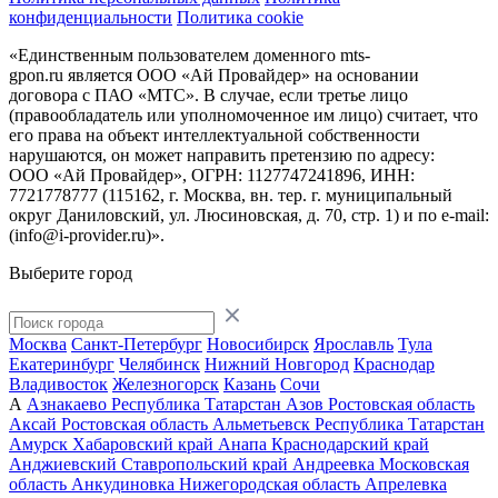
конфиденциальности
Политика cookie
«Единственным пользователем доменного mts-
gpon.ru является ООО «Ай Провайдер» на основании
договора с ПАО «МТС». В случае, если третье лицо
(правообладатель или уполномоченное им лицо) считает, что
его права на объект интеллектуальной собственности
нарушаются, он может направить претензию по адресу:
ООО «Ай Провайдер», ОГРН: 1127747241896, ИНН:
7721778777 (115162, г. Москва, вн. тер. г. муниципальный
округ Даниловский, ул. Люсиновская, д. 70, стр. 1) и по
e-mail:
(info@i-provider.ru)
».
Выберите город
Москва
Санкт-Петербург
Новосибирск
Ярославль
Тула
Екатеринбург
Челябинск
Нижний Новгород
Краснодар
Владивосток
Железногорск
Казань
Сочи
А
Азнакаево
Республика Татарстан
Азов
Ростовская область
Аксай
Ростовская область
Альметьевск
Республика Татарстан
Амурск
Хабаровский край
Анапа
Краснодарский край
Анджиевский
Ставропольский край
Андреевка
Московская
область
Анкудиновка
Нижегородская область
Апрелевка