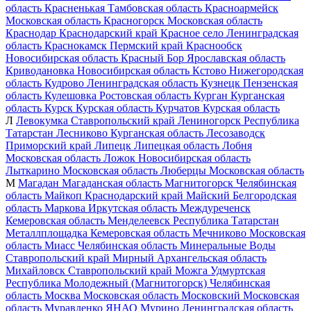
область
Красненькая
Тамбовская область
Красноармейск
Московская область
Красногорск
Московская область
Краснодар
Краснодарский край
Красное село
Ленинградская
область
Краснокамск
Пермский край
Краснообск
Новосибирская область
Красный Бор
Ярославская область
Криводановка
Новосибирская область
Кстово
Нижегородская
область
Кудрово
Ленинградская область
Кузнецк
Пензенская
область
Кулешовка
Ростовская область
Курган
Курганская
область
Курск
Курская область
Курчатов
Курская область
Л
Левокумка
Ставропольский край
Лениногорск
Республика
Татарстан
Лесниково
Курганская область
Лесозаводск
Приморский край
Липецк
Липецкая область
Лобня
Московская область
Ложок
Новосибирская область
Лыткарино
Московская область
Люберцы
Московская область
М
Магадан
Магаданская область
Магнитогорск
Челябинская
область
Майкоп
Краснодарский край
Майский
Белгородская
область
Маркова
Иркутская область
Междуреченск
Кемеровская область
Менделеевск
Республика Татарстан
Металлплощадка
Кемеровская область
Мечниково
Московская
область
Миасс
Челябинская область
Минеральные Воды
Ставропольский край
Мирный
Архангельская область
Михайловск
Ставропольский край
Можга
Удмуртская
Республика
Молодежный (Магнитогорск)
Челябинская
область
Москва
Московская область
Московский
Московская
область
Муравленко
ЯНАО
Мурино
Ленинградская область