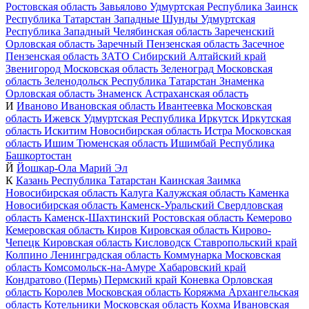
Ростовская область
Завьялово
Удмуртская Республика
Заинск
Республика Татарстан
Западные Шунды
Удмуртская
Республика
Западный
Челябинская область
Зареченский
Орловская область
Заречный
Пензенская область
Засечное
Пензенская область
ЗАТО Сибирский
Алтайский край
Звенигород
Московская область
Зеленоград
Московская
область
Зеленодольск
Республика Татарстан
Знаменка
Орловская область
Знаменск
Астраханская область
И
Иваново
Ивановская область
Ивантеевка
Московская
область
Ижевск
Удмуртская Республика
Иркутск
Иркутская
область
Искитим
Новосибирская область
Истра
Московская
область
Ишим
Тюменская область
Ишимбай
Республика
Башкортостан
Й
Йошкар-Ола
Марий Эл
К
Казань
Республика Татарстан
Каинская Заимка
Новосибирская область
Калуга
Калужская область
Каменка
Новосибирская область
Каменск-Уральский
Свердловская
область
Каменск-Шахтинский
Ростовская область
Кемерово
Кемеровская область
Киров
Кировская область
Кирово-
Чепецк
Кировская область
Кисловодск
Ставропольский край
Колпино
Ленинградская область
Коммунарка
Московская
область
Комсомольск-на-Амуре
Хабаровский край
Кондратово (Пермь)
Пермский край
Коневка
Орловская
область
Королев
Московская область
Коряжма
Архангельская
область
Котельники
Московская область
Кохма
Ивановская