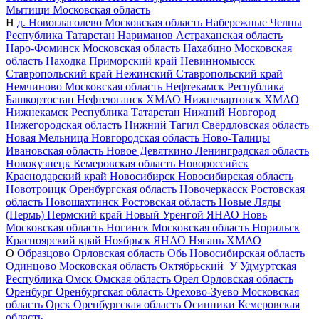
Мытищи
Московская область
Н
д. Новоглаголево
Московская область
Набережные Челны
Республика Татарстан
Нариманов
Астраханская область
Наро-Фоминск
Московская область
Нахабино
Московская
область
Находка
Приморский край
Невинномысск
Ставропольский край
Нежинский
Ставропольский край
Немчиново
Московская область
Нефтекамск
Республика
Башкортостан
Нефтеюганск
ХМАО
Нижневартовск
ХМАО
Нижнекамск
Республика Татарстан
Нижний Новгород
Нижегородская область
Нижний Тагил
Свердловская область
Новая Мельница
Новгородская область
Ново-Талицы
Ивановская область
Новое Девяткино
Ленинградская область
Новокузнецк
Кемеровская область
Новороссийск
Краснодарский край
Новосибирск
Новосибирская область
Новотроицк
Оренбургская область
Новочеркасск
Ростовская
область
Новошахтинск
Ростовская область
Новые Ляды
(Пермь)
Пермский край
Новый Уренгой
ЯНАО
Новь
Московская область
Ногинск
Московская область
Норильск
Красноярский край
Ноябрьск
ЯНАО
Нягань
ХМАО
О
Образцово
Орловская область
Обь
Новосибирская область
Одинцово
Московская область
Октябрьский_У
Удмуртская
Республика
Омск
Омская область
Орел
Орловская область
Оренбург
Оренбургская область
Орехово-Зуево
Московская
область
Орск
Оренбургская область
Осинники
Кемеровская
область