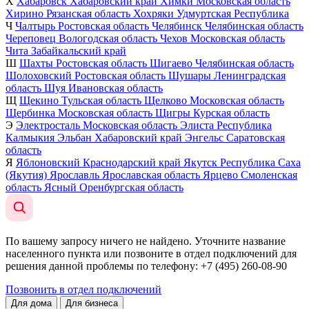
Х
Хабаровск
Хабаровский край
Химки
Московская область
Хирино
Рязанская область
Хохряки
Удмуртская Республика
Ч
Чалтырь
Ростовская область
Челябинск
Челябинская область
Череповец
Вологодская область
Чехов
Московская область
Чита
Забайкальский край
Ш
Шахты
Ростовская область
Шигаево
Челябинская область
Шолоховский
Ростовская область
Шушары
Ленинградская
область
Шуя
Ивановская область
Щ
Щекино
Тульская область
Щелково
Московская область
Щербинка
Московская область
Щигры
Курская область
Э
Электросталь
Московская область
Элиста
Республика
Калмыкия
Эльбан
Хабаровский край
Энгельс
Саратовская
область
Я
Яблоновский
Краснодарский край
Якутск
Республика Саха
(Якутия)
Ярославль
Ярославская область
Ярцево
Смоленская
область
Ясный
Оренбургская область
По вашему запросу ничего не найдено. Уточните название
населенного пункта или позвоните в отдел подключений для
решения данной проблемы по телефону
: +7 (495) 260-08-90
Позвонить в отдел подключений
Для дома
Для бизнеса