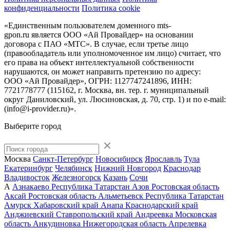
конфиденциальности
Политика cookie
«Единственным пользователем доменного mts-
gpon.ru является ООО «Ай Провайдер» на основании
договора с ПАО «МТС». В случае, если третье лицо
(правообладатель или уполномоченное им лицо) считает, что
его права на объект интеллектуальной собственности
нарушаются, он может направить претензию по адресу:
ООО «Ай Провайдер», ОГРН: 1127747241896, ИНН:
7721778777 (115162, г. Москва, вн. тер. г. муниципальный
округ Даниловский, ул. Люсиновская, д. 70, стр. 1) и по
e-mail:
(info@i-provider.ru)
».
Выберите город
Москва
Санкт-Петербург
Новосибирск
Ярославль
Тула
Екатеринбург
Челябинск
Нижний Новгород
Краснодар
Владивосток
Железногорск
Казань
Сочи
А
Азнакаево
Республика Татарстан
Азов
Ростовская область
Аксай
Ростовская область
Альметьевск
Республика Татарстан
Амурск
Хабаровский край
Анапа
Краснодарский край
Анджиевский
Ставропольский край
Андреевка
Московская
область
Анкудиновка
Нижегородская область
Апрелевка