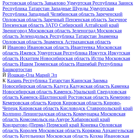
Ростовская область
Завьялово
Удмуртская Республика
Заинск
Республика Татарстан
Западные Шунды
Удмуртская
Республика
Западный
Челябинская область
Зареченский
Орловская область
Заречный
Пензенская область
Засечное
Пензенская область
ЗАТО Сибирский
Алтайский край
Звенигород
Московская область
Зеленоград
Московская
область
Зеленодольск
Республика Татарстан
Знаменка
Орловская область
Знаменск
Астраханская область
И
Иваново
Ивановская область
Ивантеевка
Московская
область
Ижевск
Удмуртская Республика
Иркутск
Иркутская
область
Искитим
Новосибирская область
Истра
Московская
область
Ишим
Тюменская область
Ишимбай
Республика
Башкортостан
Й
Йошкар-Ола
Марий Эл
К
Казань
Республика Татарстан
Каинская Заимка
Новосибирская область
Калуга
Калужская область
Каменка
Новосибирская область
Каменск-Уральский
Свердловская
область
Каменск-Шахтинский
Ростовская область
Кемерово
Кемеровская область
Киров
Кировская область
Кирово-
Чепецк
Кировская область
Кисловодск
Ставропольский край
Колпино
Ленинградская область
Коммунарка
Московская
область
Комсомольск-на-Амуре
Хабаровский край
Кондратово (Пермь)
Пермский край
Коневка
Орловская
область
Королев
Московская область
Коряжма
Архангельская
область
Котельники
Московская область
Кохма
Ивановская