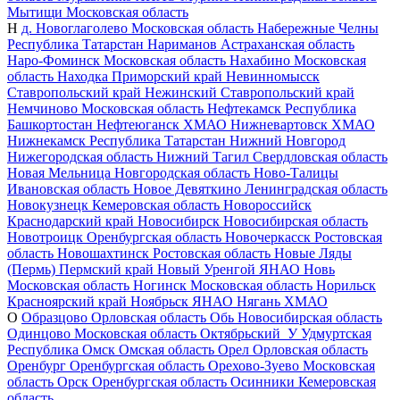
Мытищи
Московская область
Н
д. Новоглаголево
Московская область
Набережные Челны
Республика Татарстан
Нариманов
Астраханская область
Наро-Фоминск
Московская область
Нахабино
Московская
область
Находка
Приморский край
Невинномысск
Ставропольский край
Нежинский
Ставропольский край
Немчиново
Московская область
Нефтекамск
Республика
Башкортостан
Нефтеюганск
ХМАО
Нижневартовск
ХМАО
Нижнекамск
Республика Татарстан
Нижний Новгород
Нижегородская область
Нижний Тагил
Свердловская область
Новая Мельница
Новгородская область
Ново-Талицы
Ивановская область
Новое Девяткино
Ленинградская область
Новокузнецк
Кемеровская область
Новороссийск
Краснодарский край
Новосибирск
Новосибирская область
Новотроицк
Оренбургская область
Новочеркасск
Ростовская
область
Новошахтинск
Ростовская область
Новые Ляды
(Пермь)
Пермский край
Новый Уренгой
ЯНАО
Новь
Московская область
Ногинск
Московская область
Норильск
Красноярский край
Ноябрьск
ЯНАО
Нягань
ХМАО
О
Образцово
Орловская область
Обь
Новосибирская область
Одинцово
Московская область
Октябрьский_У
Удмуртская
Республика
Омск
Омская область
Орел
Орловская область
Оренбург
Оренбургская область
Орехово-Зуево
Московская
область
Орск
Оренбургская область
Осинники
Кемеровская
область