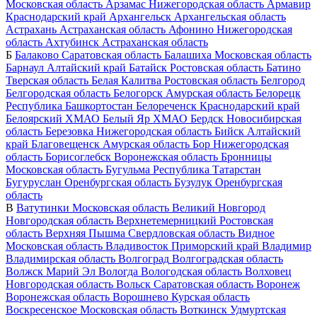
Московская область
Арзамас
Нижегородская область
Армавир
Краснодарский край
Архангельск
Архангельская область
Астрахань
Астраханская область
Афонино
Нижегородская
область
Ахтубинск
Астраханская область
Б
Балаково
Саратовская область
Балашиха
Московская область
Барнаул
Алтайский край
Батайск
Ростовская область
Батино
Тверская область
Белая Калитва
Ростовская область
Белгород
Белгородская область
Белогорск
Амурская область
Белорецк
Республика Башкортостан
Белореченск
Краснодарский край
Белоярский
ХМАО
Белый Яр
ХМАО
Бердск
Новосибирская
область
Березовка
Нижегородская область
Бийск
Алтайский
край
Благовещенск
Амурская область
Бор
Нижегородская
область
Борисоглебск
Воронежская область
Бронницы
Московская область
Бугульма
Республика Татарстан
Бугуруслан
Оренбургская область
Бузулук
Оренбургская
область
В
Ватутинки
Московская область
Великий Новгород
Новгородская область
Верхнетемерницкий
Ростовская
область
Верхняя Пышма
Свердловская область
Видное
Московская область
Владивосток
Приморский край
Владимир
Владимирская область
Волгоград
Волгоградская область
Волжск
Марий Эл
Вологда
Вологодская область
Волховец
Новгородская область
Вольск
Саратовская область
Воронеж
Воронежская область
Ворошнево
Курская область
Воскресенское
Московская область
Воткинск
Удмуртская