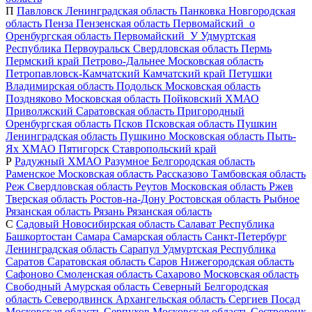
П
Павловск
Ленинградская область
Панковка
Новгородская
область
Пенза
Пензенская область
Первомайский_о
Оренбургская область
Первомайский_У
Удмуртская
Республика
Первоуральск
Свердловская область
Пермь
Пермский край
Петрово-Дальнее
Московская область
Петропавловск-Камчатский
Камчатский край
Петушки
Владимирская область
Подольск
Московская область
Поздняково
Московская область
Пойковский
ХМАО
Приволжский
Саратовская область
Пригородный
Оренбургская область
Псков
Псковская область
Пушкин
Ленинградская область
Пушкино
Московская область
Пыть-
Ях
ХМАО
Пятигорск
Ставропольский край
Р
Радужный
ХМАО
Разумное
Белгородская область
Раменское
Московская область
Рассказово
Тамбовская область
Реж
Свердловская область
Реутов
Московская область
Ржев
Тверская область
Ростов-на-Дону
Ростовская область
Рыбное
Рязанская область
Рязань
Рязанская область
С
Садовый
Новосибирская область
Салават
Республика
Башкортостан
Самара
Самарская область
Санкт-Петербург
Ленинградская область
Сарапул
Удмуртская Республика
Саратов
Саратовская область
Саров
Нижегородская область
Сафоново
Смоленская область
Сахарово
Московская область
Свободный
Амурская область
Северный
Белгородская
область
Северодвинск
Архангельская область
Сергиев Посад
Московская область
Серпухов
Московская область
Сестрорецк