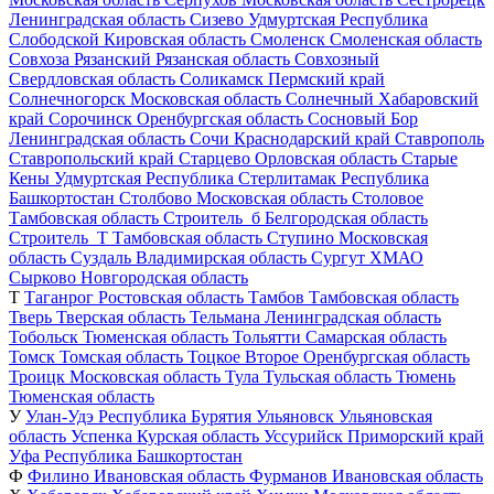
Ленинградская область
Сизево
Удмуртская Республика
Слободской
Кировская область
Смоленск
Смоленская область
Совхоза Рязанский
Рязанская область
Совхозный
Свердловская область
Соликамск
Пермский край
Солнечногорск
Московская область
Солнечный
Хабаровский
край
Сорочинск
Оренбургская область
Сосновый Бор
Ленинградская область
Сочи
Краснодарский край
Ставрополь
Ставропольский край
Старцево
Орловская область
Старые
Кены
Удмуртская Республика
Стерлитамак
Республика
Башкортостан
Столбово
Московская область
Столовое
Тамбовская область
Строитель_б
Белгородская область
Строитель_Т
Тамбовская область
Ступино
Московская
область
Суздаль
Владимирская область
Сургут
ХМАО
Сырково
Новгородская область
Т
Таганрог
Ростовская область
Тамбов
Тамбовская область
Тверь
Тверская область
Тельмана
Ленинградская область
Тобольск
Тюменская область
Тольятти
Самарская область
Томск
Томская область
Тоцкое Второе
Оренбургская область
Троицк
Московская область
Тула
Тульская область
Тюмень
Тюменская область
У
Улан-Удэ
Республика Бурятия
Ульяновск
Ульяновская
область
Успенка
Курская область
Уссурийск
Приморский край
Уфа
Республика Башкортостан
Ф
Филино
Ивановская область
Фурманов
Ивановская область