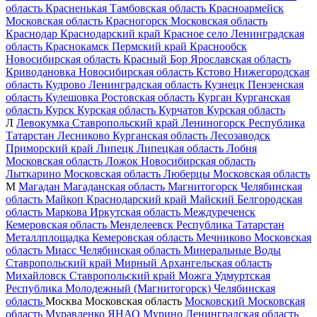
область
Красненькая
Тамбовская область
Красноармейск
Московская область
Красногорск
Московская область
Краснодар
Краснодарский край
Красное село
Ленинградская
область
Краснокамск
Пермский край
Краснообск
Новосибирская область
Красный Бор
Ярославская область
Криводановка
Новосибирская область
Кстово
Нижегородская
область
Кудрово
Ленинградская область
Кузнецк
Пензенская
область
Кулешовка
Ростовская область
Курган
Курганская
область
Курск
Курская область
Курчатов
Курская область
Л
Левокумка
Ставропольский край
Лениногорск
Республика
Татарстан
Лесниково
Курганская область
Лесозаводск
Приморский край
Липецк
Липецкая область
Лобня
Московская область
Ложок
Новосибирская область
Лыткарино
Московская область
Люберцы
Московская область
М
Магадан
Магаданская область
Магнитогорск
Челябинская
область
Майкоп
Краснодарский край
Майский
Белгородская
область
Маркова
Иркутская область
Междуреченск
Кемеровская область
Менделеевск
Республика Татарстан
Металлплощадка
Кемеровская область
Мечниково
Московская
область
Миасс
Челябинская область
Минеральные Воды
Ставропольский край
Мирный
Архангельская область
Михайловск
Ставропольский край
Можга
Удмуртская
Республика
Молодежный (Магнитогорск)
Челябинская
область
Москва
Московская область
Московский
Московская
область
Муравленко
ЯНАО
Мурино
Ленинградская область