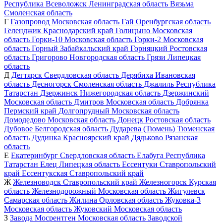
Республика
Всеволожск
Ленинградская область
Вязьма
Смоленская область
Г
Газопровод
Московская область
Гай
Оренбургская область
Геленджик
Краснодарский край
Голицыно
Московская
область
Горки-10
Московская область
Горки-2
Московская
область
Горный
Забайкальский край
Горняцкий
Ростовская
область
Григорово
Новгородская область
Грязи
Липецкая
область
Д
Дегтярск
Свердловская область
Дерябиха
Ивановская
область
Десногорск
Смоленская область
Джалиль
Республика
Татарстан
Дзержинск
Нижегородская область
Дзержинский
Московская область
Дмитров
Московская область
Добрянка
Пермский край
Долгопрудный
Московская область
Домодедово
Московская область
Донецк
Ростовская область
Дубовое
Белгородская область
Дударева (Тюмень)
Тюменская
область
Дудинка
Красноярский край
Дядьково
Рязанская
область
Е
Екатеринбург
Свердловская область
Елабуга
Республика
Татарстан
Елец
Липецкая область
Ессентуки
Ставропольский
край
Ессентукская
Ставропольский край
Ж
Железноводск
Ставропольский край
Железногорск
Курская
область
Железнодорожный
Московская область
Жигулевск
Самарская область
Жилина
Орловская область
Жуковка-3
Московская область
Жуковский
Московская область
З
Завода Мосрентген
Московская область
Заводской