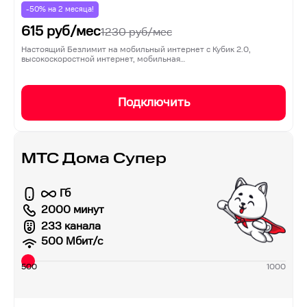
-50% на
2
месяца!
615
руб/мес
1230
руб/мес
Настоящий Безлимит на мобильный интернет с Кубик 2.0,
высокоскоростной интернет, мобильная…
Подключить
МТС Дома Супер
Гб
2000 минут
233 канала
500
Мбит/с
500
1000