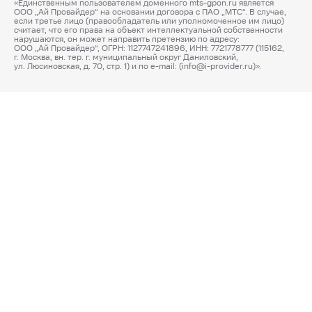
«Единственным пользователем доменного mts-gpon.ru является
ООО „Ай Провайдер“ на основании договора с ПАО „МТС“. В случае,
если третье лицо (правообладатель или уполномоченное им лицо)
считает, что его права на объект интеллектуальной собственности
нарушаются, он может направить претензию по адресу:
ООО „Ай Провайдер“, ОГРН: 1127747241896, ИНН: 7721778777 (115162,
г. Москва, вн. тер. г. муниципальный округ Даниловский,
ул. Люсиновская, д. 70, стр. 1) и по e-mail: (info@i-provider.ru)».