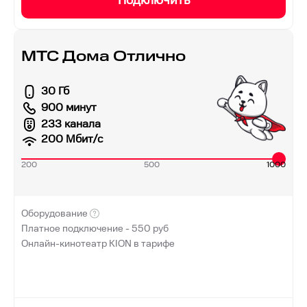
Подключить
МТС Дома Отлично
30 Гб
900 минут
233 канала
200
Мбит/с
200
500
1000
Оборудование
Платное подключение -
550
руб
Онлайн-кинотеатр KION в тарифе