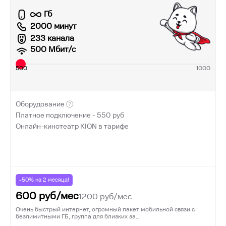
Гб
2000 минут
233 канала
500
Мбит/с
500
1000
Оборудование
Платное подключение -
550
руб
Онлайн-кинотеатр KION в тарифе
-50% на
2
месяца!
600
руб/мес
1200
руб/мес
Очень быстрый интернет, огромный пакет мобильной связи с
безлимитными ГБ, группа для близких за…