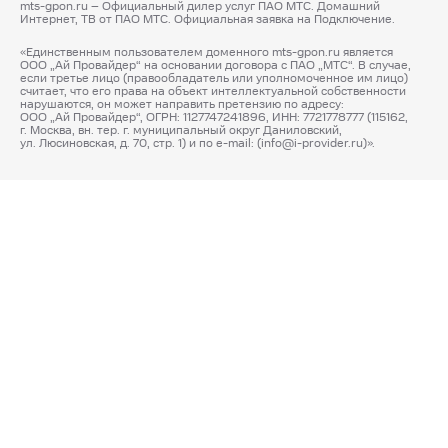
mts-gpon.ru – Официальный дилер услуг ПАО МТС. Домашний
Интернет, ТВ от ПАО МТС. Официальная заявка на Подключение.
«Единственным пользователем доменного mts-gpon.ru является
ООО „Ай Провайдер“ на основании договора с ПАО „МТС“. В случае,
если третье лицо (правообладатель или уполномоченное им лицо)
считает, что его права на объект интеллектуальной собственности
нарушаются, он может направить претензию по адресу:
ООО „Ай Провайдер“, ОГРН: 1127747241896, ИНН: 7721778777 (115162,
г. Москва, вн. тер. г. муниципальный округ Даниловский,
ул. Люсиновская, д. 70, стр. 1) и по e-mail: (info@i-provider.ru)».