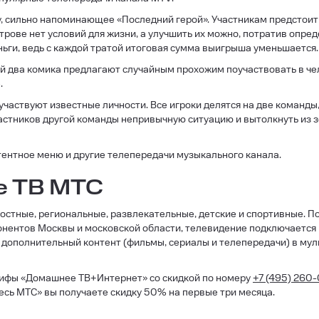
 сильно напоминающее «Последний герой». Участникам предстоит 
строве нет условий для жизни, а улучшить их можно, потратив оп
ньги, ведь с каждой тратой итоговая сумма выигрыша уменьшается.
й два комика предлагают случайным прохожим поучаствовать в челе
.
участвуют известные личности. Все игроки делятся на две команды
участников другой команды непривычную ситуацию и вытолкнуть из 
тентное меню и другие телепередачи музыкального канала.
е ТВ МТС
остные, региональные, развлекательные, детские и спортивные. П
абонентов Москвы и московской области, телевидение подключаетс
 дополнительный контент (фильмы, сериалы и телепередачи) в му
ифы «Домашнее ТВ+Интернет» со скидкой по номеру
+7 (495) 260
Весь МТС» вы получаете скидку 50% на первые три месяца.