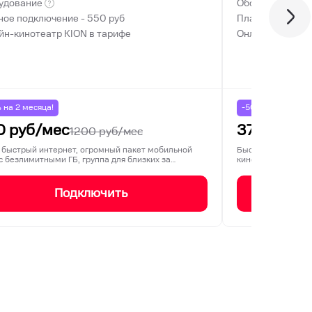
удование
Оборудование
ное подключение -
550
руб
Платное подклю
йн-кинотеатр KION в тарифе
Онлайн-кинотеа
% на
2
месяца!
-50% на
2
месяца
0
руб/мес
375
руб/м
1200
руб/мес
 быстрый интернет, огромный пакет мобильной
Быстрый домашний
 с безлимитными ГБ, группа для близких за…
кинотеатр KION. 
Подключить