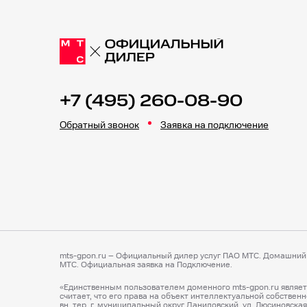
+7 (495) 260-08-90
Обратный звонок
Заявка на подключение
mts-gpon.ru – Официальный дилер услуг ПАО МТС. Домашний 
МТС. Официальная заявка на Подключение.
«Единственным пользователем доменного mts-gpon.ru являетс
считает, что его права на объект интеллектуальной собственн
вн. тер. г. муниципальный округ Даниловский, ул. Люсиновская, д. 