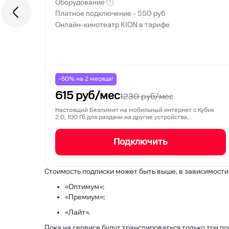
Оборудование
Платное подключение -
550
руб
Онлайн-кинотеатр KION в тарифе
-50% на
2
месяца!
615
руб/мес
1230
руб/мес
Настоящий Безлимит на мобильный интернет с Кубик
2.0, 100 Гб для раздачи на другие устройства,…
Подключить
Стоимость подписки может быть выше, в зависимости
«Оптимум»;
«Премиум»;
«Лайт».
Пока на сервисе будут транслироваться только три п