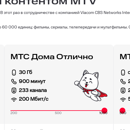
 контентом MTV
В этот раз в сотрудничестве с компанией Viacom CBS Networks Inte
о 60 000 единиц: фильмы, сериалы, телепередачи и мультфильмы. 
МТС Дома Отлично
МТ
30 Гб
900 минут
233 канала
200
Мбит/с
200
500
1000
500