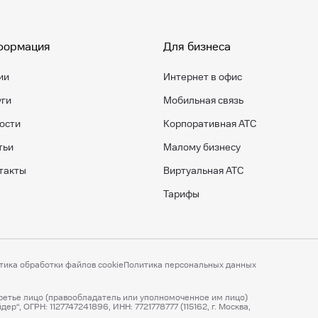
формация
Для бизнеса
ии
Интернет в офис
уги
Мобильная связь
ости
Корпоративная АТС
тьи
Малому бизнесу
такты
Виртуальная АТС
Тарифы
тика обработки файлов cookie
Политика персональных данных
третье лицо (правообладатель или уполномоченное им лицо)
“, ОГРН: 1127747241896, ИНН: 7721778777 (115162, г. Москва,