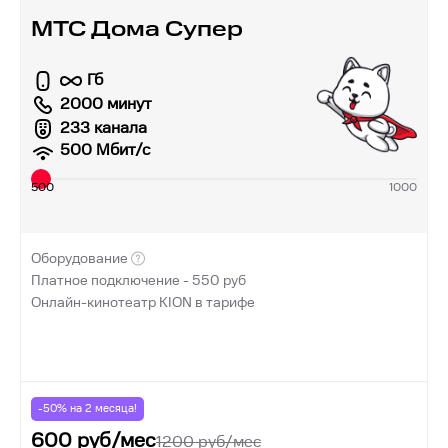
МТС Дома Супер
Гб
2000 минут
233 канала
500
Мбит/с
500
1000
Оборудование
Платное подключение -
550
руб
Онлайн-кинотеатр KION в тарифе
-50% на
2
месяца!
600
руб/мес
1200
руб/мес