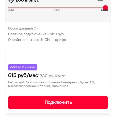
200
Мбит/с
200
500
1000
Оборудование
Платное подключение -
550
руб
Онлайн-кинотеатр KION в тарифе
-50% на
2
месяца!
615
руб/мес
1230
руб/мес
Настоящий Безлимит на мобильный интернет с Кубик 2.0,
высокоскоростной интернет, мобильная…
Подключить