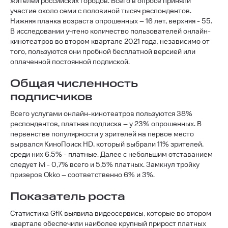
жителей российских городов. Всего в опросе приняли
участие около семи с половиной тысяч респондентов.
Нижняя планка возраста опрошенных – 16 лет, верхняя - 55.
В исследовании учтено количество пользователей онлайн-
кинотеатров во втором квартале 2021 года, независимо от
того, пользуются они пробной бесплатной версией или
оплаченной постоянной подпиской.
Общая численность
подписчиков
Всего услугами онлайн-кинотеатров пользуются 38%
респондентов, платная подписка – у 23% опрошенных. В
первенстве популярности у зрителей на первое место
вырвался КиноПоиск HD, который выбрали 11% зрителей,
среди них 6,5% - платные. Далее с небольшим отставанием
следует ivi - 0,7% всего и 5,5% платных. Замкнул тройку
призеров Okko – соответственно 6% и 3%.
Показатель роста
Статистика GfK выявила видеосервисы, которые во втором
квартале обеспечили наиболее крупный прирост платных