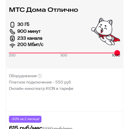
МТС Дома Отлично
30 Гб
900 минут
233 канала
200
Мбит/с
200
500
1000
Оборудование
Платное подключение -
550
руб
Онлайн-кинотеатр KION в тарифе
-50% на
2
месяца!
615
руб/мес
1230
руб/мес