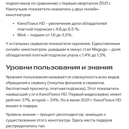
подписчиков по сравнению с первым кварталом 2021 г.
Наилучшие показатели оказались у двух онлайн-
кинотеатров:
КиноПоиск HD - увеличение доли обладателей
платной подписки с 4,8 до 6,5 %;
Wink – подъем от 1,6 до 3,5%.
У остальных сервисов показатели скромнее. Единственным
онлайн-кинотеатром, ушедшим в минус стал Megogo – доля
обладателей платной подписки упала с 1,4% до 1,3%.
Уровни пользования и знания
Уровнем пользования называется совокупность всех видов
обращения к сервису (покупка фильмов и сериалов,
бесплатный просмотр, платная подписка). Этот показатель
наивысший у ivi и КиноПоиск HD. Первый видеосервис имеет
рейтинг 37%, второй – 34%. Но в июне 2021 г. КиноПоиск HD
вышел в лидеры.
Уровень знания – процент респондентов, знающих о
существовании этого кинотеатра. Здесь места лидеров
распределились так: