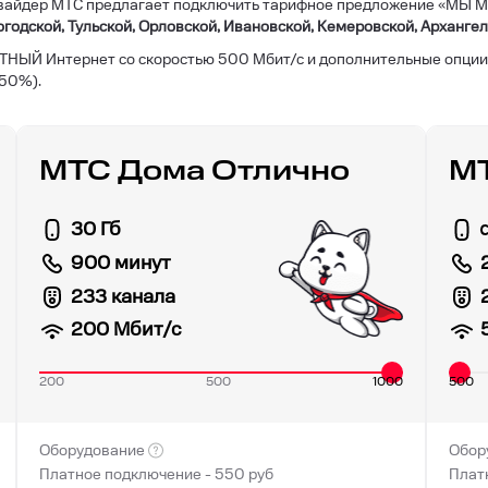
ровайдер МТС предлагает подключить тарифное предложение «МЫ 
годской, Тульской, Орловской, Ивановской, Кемеровской, Архангел
ТНЫЙ Интернет со скоростью 500 Мбит/с и дополнительные опции.
 50%).
МТС Дома Отлично
МТ
30 Гб
900 минут
233 канала
200
Мбит/с
200
500
1000
500
Оборудование
Обор
Платное подключение -
550
руб
Плат