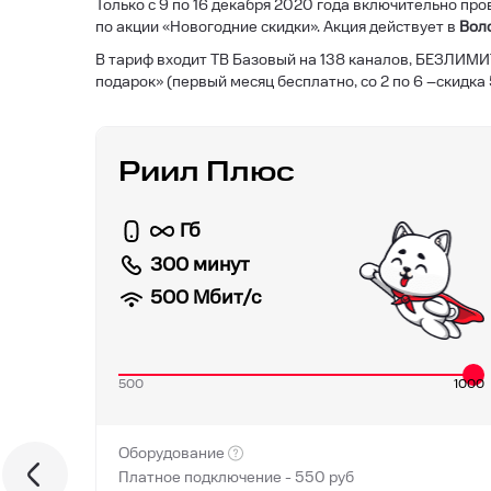
Только с 9 по 16 декабря 2020 года включительно п
по акции «Новогодние скидки». Акция действует в
Воло
В тариф входит ТВ Базовый на 138 каналов, БЕЗЛИМИ
подарок» (первый месяц бесплатно, со 2 по 6 –скидка
Риил Плюс
Гб
300 минут
500
Мбит/с
500
1000
Оборудование
Платное подключение -
550
руб