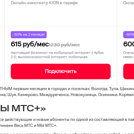
Онлайн-кинотеатр KION в тарифе
Онла
-50% на
2
месяца!
-50
615
руб/мес
60
1230
руб/мес
Настоящий Безлимит на мобильный интернет с Кубик
Очень
2.0, высокоскоростной интернет, мобильная…
связи
Подключить
НЫМ первым месяцем в городах и поселках: Вологда, Тула, Щекино
хма, Шуя, Кемерово, Междуреченск, Новокузнецк, Осинники, Коряжм
МЫ МТС+»
все действующие и новые абоненты по одной из составляющей в пак
 линеек Весь МТС и МЫ МТС+.