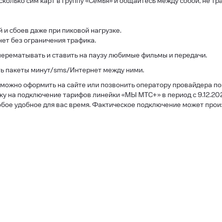
олько сим карт в группу «Семья» и общайтесь между собой, не тра
 и сбоев даже при пиковой нагрузке.
 без ограничения трафика.
перематывать и ставить на паузу любимые фильмы и передачи.
ть пакеты минут/sms/Интернет между ними.
 можно оформить на сайте или позвонить оператору провайдера п
у на подключение тарифов линейки «МЫ МТС+» в период с 9.12.202
ое удобное для вас время. Фактическое подключение может произо