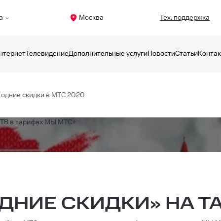
а
Москва
Тех. поддержка
нтернет
Телевидение
Дополнительные услуги
Новости
Статьи
Конта
одние скидки в МТС 2020
и ТВ в тарифах МЫ МТС+
ДНИЕ СКИДКИ» НА Т