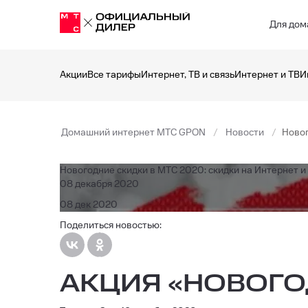
Для дом
Акции
Все тарифы
Интернет, ТВ и связь
Интернет и ТВ
И
Домашний интернет МТС GPON
Новости
Новог
Новогодние скидки в МТС 2020: скидки на Интернет 
08 декабря 2020
08 дек 2020
Поделиться новостью:
АКЦИЯ «НОВОГО