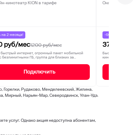
йн-кинотеатр KION в тарифе
Онлайн-кинотеа
% на
2
месяца!
-50% на
2
месяца
0
руб/мес
375
руб/м
1200
руб/мес
 быстрый интернет, огромный пакет мобильной
Быстрый домашний
 с безлимитными ГБ, группа для близких за…
кинотеатр KION. 
Подключить
, Горелки, Рудаково, Менделеевский, Жилина,
а, Мирный, Нарьян-Мар, Северодвинск, Улан-Удэ.
ете услуг. Однако акция недоступна абонентам,