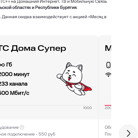
МТС+» на Домашний Интернет, ТВ и Мобильную Связь
ьской областях и Республике Бурятия
.
 Данная скидка взаимодействует с акцией «Месяц в
С Дома Супер
МТС Д
Гб
30 Гб
200
Мби
2000 минут
233 канала
500
Мбит/с
1000
200
удование
Оборудование
ное подключение -
550
руб
Платное подклю