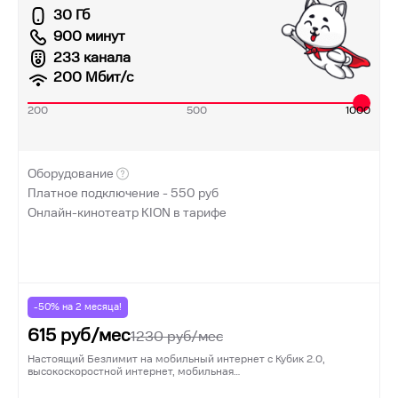
30 Гб
900 минут
233 канала
200
Мбит/с
200
500
1000
Оборудование
Платное подключение -
550
руб
Онлайн-кинотеатр KION в тарифе
-50% на
2
месяца!
615
руб/мес
1230
руб/мес
Настоящий Безлимит на мобильный интернет с Кубик 2.0,
высокоскоростной интернет, мобильная…