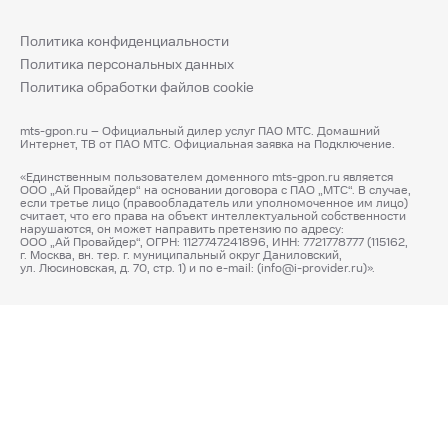
Политика конфиденциальности
Политика персональных данных
Политика обработки файлов cookie
mts-gpon.ru – Официальный дилер услуг ПАО МТС. Домашний
Интернет, ТВ от ПАО МТС. Официальная заявка на Подключение.
«Единственным пользователем доменного mts-gpon.ru является
ООО „Ай Провайдер“ на основании договора с ПАО „МТС“. В случае,
если третье лицо (правообладатель или уполномоченное им лицо)
считает, что его права на объект интеллектуальной собственности
нарушаются, он может направить претензию по адресу:
ООО „Ай Провайдер“, ОГРН: 1127747241896, ИНН: 7721778777 (115162,
г. Москва, вн. тер. г. муниципальный округ Даниловский,
ул. Люсиновская, д. 70, стр. 1) и по e-mail: (info@i-provider.ru)».