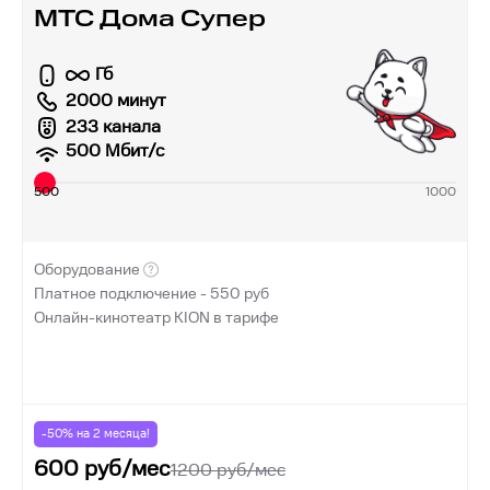
МТС Дома Супер
Гб
2000 минут
233 канала
500
Мбит/с
500
1000
Оборудование
Платное подключение -
550
руб
Онлайн-кинотеатр KION в тарифе
-50% на
2
месяца!
600
руб/мес
1200
руб/мес