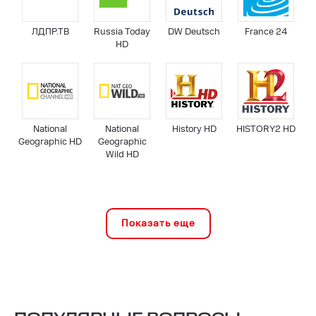
ЛДПР.ТВ
Russia Today
DW Deutsch
France 24
HD
National
National
History HD
HISTORY2 HD
Geographic HD
Geographic
Wild HD
Показать еще