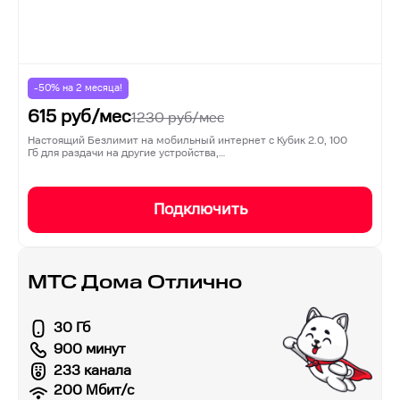
-50% на
2
месяца!
615
руб/мес
1230
руб/мес
Настоящий Безлимит на мобильный интернет с Кубик 2.0, 100
Гб для раздачи на другие устройства,…
Подключить
МТС Дома Отлично
30 Гб
900 минут
233 канала
200
Мбит/с