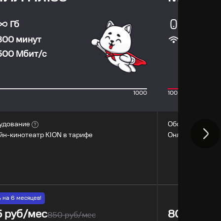
Гб
30 Гб
100
Мбит
300 минут
500
Мбит/с
1000
100
2
удование
Оборудование
йн-кинотеатр KION в тарифе
Онлайн-кинотеа
% на
6
месяцев!
5
руб/мес
800
руб/
850
руб/мес