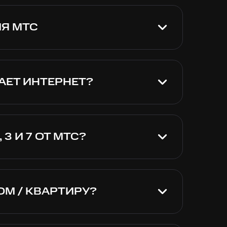
Я МТС
технологии подключения GPON. Джипон –
о оптической линии. PON Wi-Fi роутер
ые услуги при подключении комплексных
АЕТ ИНТЕРНЕТ?
 Интернета в квартире не более суток.
ие в график на определенный час
а 30 минут-час. Платите за месяц и
3 И 7 ОТ МТС?
лнением услуг: включены интерактивное ТВ
от МТС. В тарифе №7 услуги доступны для
бит/с домашнего Интернета, 1000 или
ые мессенджеры, социальные сети и
ОМ / КВАРТИРУ?
у
, позвонив
8 (800) 301-08-90
за пару
ет оформлена тут же, а мастера приедут в
 займет не более получаса.