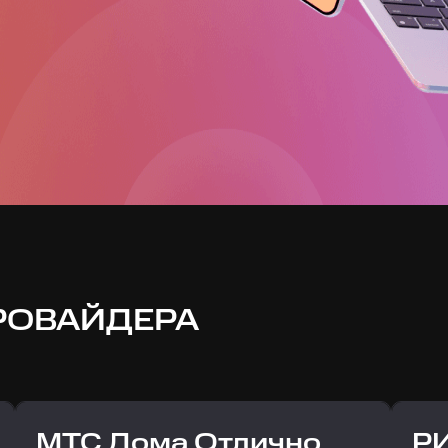
РОВАЙДЕРА
МТС Дома Отлично
Р