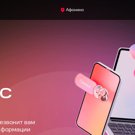
Афонино
ТС
езвонит вам
информации