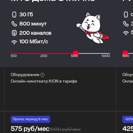
30 Гб
800 минут
200 каналов
100
Мбит/с
100
200
500
1000
500
Оборудование
Обор
Онлайн-кинотеатр KION в тарифе
Онла
Промо период
6
мес
-50
575
руб/мес
42
1000
руб/мес