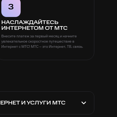
3
НАСЛАЖДАЙТЕСЬ
ИНТЕРНЕТОМ ОТ МТС
Внесите платеж за первый месяц и начните
увлекательное скоростное путешествие в
Интернет с МТС! МТС – это Интернет, ТВ, связь.
РНЕТ И УСЛУГИ МТС
ковской области
+7 (495) 260-08-90
, по
заявку на сайте
. Перезвоним в течение 15