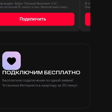
иф входят: Кубик "Полный безлимит 2.0",
В тариф входят: 3
ос остатков Гб, минут и смс, Бесплатный старт…
(подключается ед
Подключить
ПОДКЛЮЧИМ БЕСПЛАТНО
Бесплатное подключение по одной заявке!
Установка Интернета в квартиру за 30 минут.