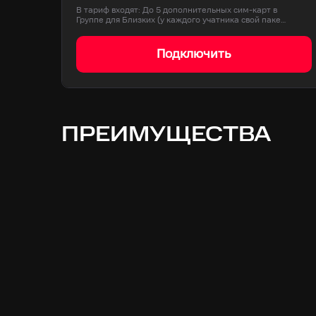
В тариф входят: До 5 дополнительных сим-карт в
Группе для Близких (у каждого учатника свой паке…
Подключить
ПРЕИМУЩЕСТВА