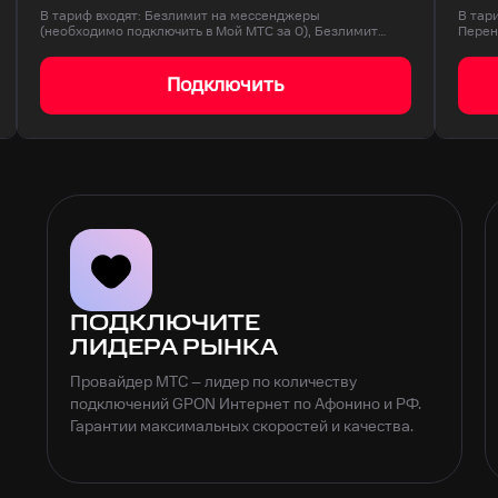
В тариф входят: Безлимит на мессенджеры
В тар
(необходимо подключить в Мой МТС за 0), Безлимит
Перен
на соц…
Подключить
ПОДКЛЮЧИТЕ
ЛИДЕРА РЫНКА
Провайдер МТС – лидер по количеству
подключений GPON Интернет по Афонино и РФ.
Гарантии максимальных скоростей и качества.