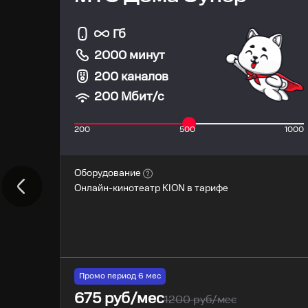
Гб
2000 минут
200 каналов
200
Мбит/с
200
500
1000
Оборудование
Онлайн-кинотеатр KION в тарифе
Промо период
6
мес
675
руб/мес
1200
руб/мес