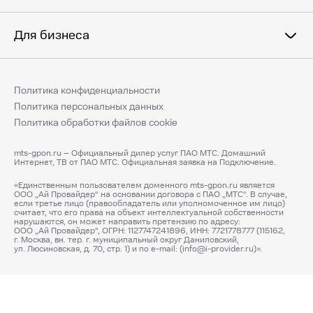
Для бизнеса
Политика конфиденциальности
Политика персональных данных
Политика обработки файлов cookie
mts-gpon.ru – Официальный дилер услуг ПАО МТС. Домашний
Интернет, ТВ от ПАО МТС. Официальная заявка на Подключение.
«Единственным пользователем доменного mts-gpon.ru является
ООО „Ай Провайдер“ на основании договора с ПАО „МТС“. В случае,
если третье лицо (правообладатель или уполномоченное им лицо)
считает, что его права на объект интеллектуальной собственности
нарушаются, он может направить претензию по адресу:
ООО „Ай Провайдер“, ОГРН: 1127747241896, ИНН: 7721778777 (115162,
г. Москва, вн. тер. г. муниципальный округ Даниловский,
ул. Люсиновская, д. 70, стр. 1) и по e-mail: (info@i-provider.ru)».