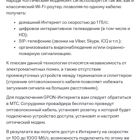
народе «оптическим модемом». Он используется так же, как и
классический Wi-Fi-роутер, позволяя по одному кабелю
получать:
домашний Интернет со скоростью до 1 Гб/с;
цифровое интерактивное телевидение (в том числе и
HD);
SIP-телефонию (звонки на Viber, Skype, ICQ и т.п.);
организовывать видеонаблюдение и/или охранно-
пожарную сигнализацию.
К плюсам данной технологии относятся независимость от
электромагнитных помех, а также отсутствие
промежуточных устройств между терминалом и сплиттером
(строение оптоволоконного кабеля позволяет избежать
затухания сигнала на больших расстояниях).
Для подключения GPON-Интернета вам следует обратиться
в МТС. Сотрудники провайдера бесплатно проведут
оптоволоконный кабель, установят розетку, к которой будет
подключено устройство доступа, установят и настроят
оптический модем.
В результате вы получите доступ к Интернету на скоростях
от 100 до 1000 Мб/с, возможность подключить по этому же