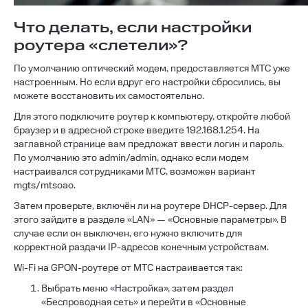
Что делать, если настройки
роутера «слетели»?
По умолчанию оптический модем, предоставляется МТС уже
настроенным. Но если вдруг его настройки сбросились, вы
можете восстановить их самостоятельно.
Для этого подключите роутер к компьютеру, откройте любой
браузер и в адресной строке введите 192.168.1.254. На
заглавной странице вам предложат ввести логин и пароль.
По умолчанию это admin/admin, однако если модем
настраивался сотрудниками МТС, возможен вариант
mgts/mtsoao.
Затем проверьте, включён ли на роутере DHCP-сервер. Для
этого зайдите в разделе «LAN» — «Основные параметры». В
случае если он выключен, его нужно включить для
корректной раздачи IP-адресов конечным устройствам.
Wi-Fi на GPON-роутере от МТС настраивается так:
Выбрать меню «Настройка», затем раздел
«Беспроводная сеть» и перейти в «Основные