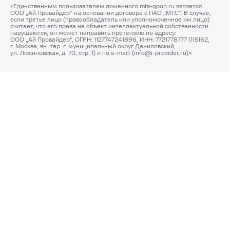
«Единственным пользователем доменного mts-gpon.ru является
ООО „Ай Провайдер“ на основании договора с ПАО „МТС“. В случае,
если третье лицо (правообладатель или уполномоченное им лицо)
считает, что его права на объект интеллектуальной собственности
нарушаются, он может направить претензию по адресу:
ООО „Ай Провайдер“, ОГРН: 1127747241896, ИНН: 7721778777 (115162,
г. Москва, вн. тер. г. муниципальный округ Даниловский,
ул. Люсиновская, д. 70, стр. 1) и по e-mail: (info@i-provider.ru)».