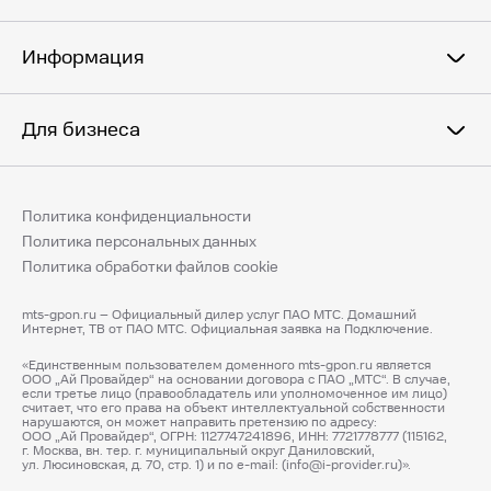
Информация
Для бизнеса
Политика конфиденциальности
Политика персональных данных
Политика обработки файлов cookie
mts-gpon.ru – Официальный дилер услуг ПАО МТС. Домашний
Интернет, ТВ от ПАО МТС. Официальная заявка на Подключение.
«Единственным пользователем доменного mts-gpon.ru является
ООО „Ай Провайдер“ на основании договора с ПАО „МТС“. В случае,
если третье лицо (правообладатель или уполномоченное им лицо)
считает, что его права на объект интеллектуальной собственности
нарушаются, он может направить претензию по адресу:
ООО „Ай Провайдер“, ОГРН: 1127747241896, ИНН: 7721778777 (115162,
г. Москва, вн. тер. г. муниципальный округ Даниловский,
ул. Люсиновская, д. 70, стр. 1) и по e-mail: (info@i-provider.ru)».