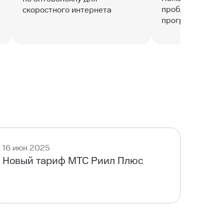
проблем с комп
скоростного интернета
программным о
16 июн 2025
Новый тариф МТС Риил Плюс