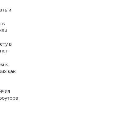
ать и
ть
или
ету в
рнет
м к
их как
ичия
 роутера