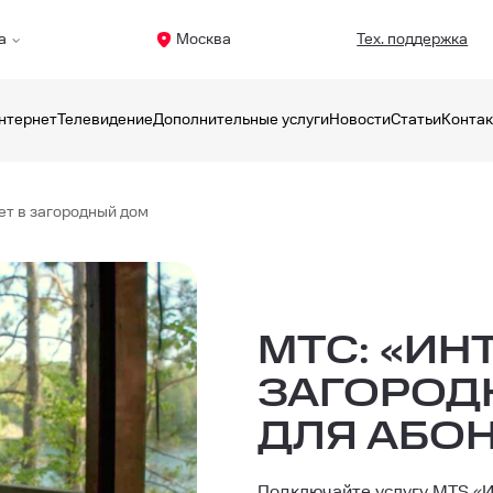
а
Москва
Тех. поддержка
нтернет
Телевидение
Дополнительные услуги
Новости
Статьи
Конта
ет в загородный дом
МТС: «ИН
ЗАГОРОД
ДЛЯ АБО
Подключайте услугу MTS «И