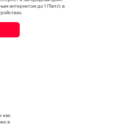
ым интернетом до 1 Гбит/с в
тройствах.
е как
аже в