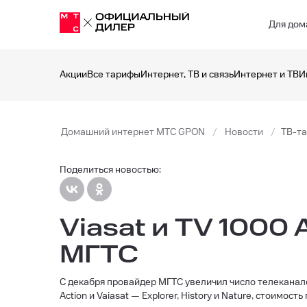
Для дом
Акции
Все тарифы
Интернет, ТВ и связь
Интернет и ТВ
И
Домашний интернет МТС GPON
Новости
ТВ-та
Поделиться новостью:
Viasat и TV 1000
МГТС
С декабря провайдер МГТС увеличил число телеканал
Action и Vaiasat — Explorer, History и Nature, стоимос