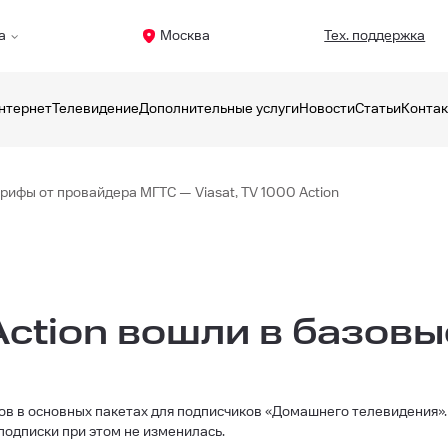
а
Москва
Тех. поддержка
нтернет
Телевидение
Дополнительные услуги
Новости
Статьи
Конта
рифы от провайдера МГТС — Viasat, TV 1000 Action
 Action вошли в базов
ов в основных пакетах для подписчиков «Домашнего телевидения»
ть подписки при этом не изменилась.