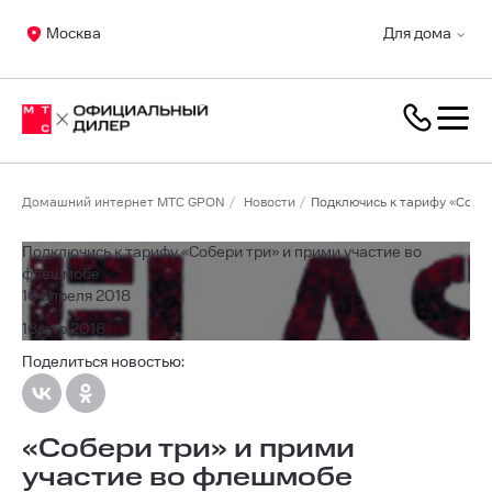
Москва
Для дома
Домашний интернет МТС GPON
Новости
Подключись к тарифу «Собе
Подключись к тарифу «Собери три» и прими участие во
флешмобе
16 апреля 2018
16 апр 2018
Поделиться новостью:
«Собери три» и прими
участие во флешмобе