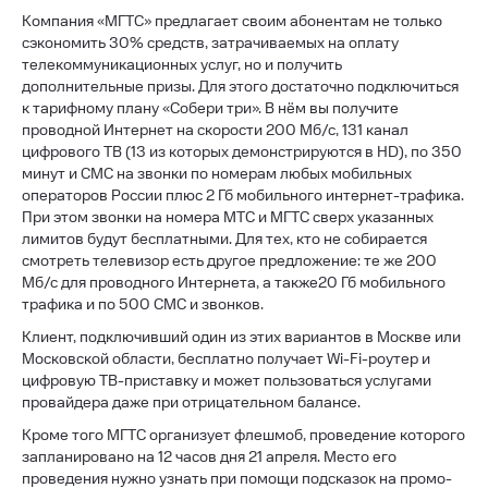
Компания «МГТС» предлагает своим абонентам не только
сэкономить 30% средств, затрачиваемых на оплату
телекоммуникационных услуг, но и получить
дополнительные призы. Для этого достаточно подключиться
к тарифному плану «Собери три». В нём вы получите
проводной Интернет на скорости 200 Мб/с, 131 канал
цифрового ТВ (13 из которых демонстрируются в HD), по 350
минут и СМС на звонки по номерам любых мобильных
операторов России плюс 2 Гб мобильного интернет-трафика.
При этом звонки на номера МТС и МГТС сверх указанных
лимитов будут бесплатными. Для тех, кто не собирается
смотреть телевизор есть другое предложение: те же 200
Мб/с для проводного Интернета, а также20 Гб мобильного
трафика и по 500 СМС и звонков.
Клиент, подключивший один из этих вариантов в Москве или
Московской области, бесплатно получает Wi-Fi-роутер и
цифровую ТВ-приставку и может пользоваться услугами
провайдера даже при отрицательном балансе.
Кроме того МГТС организует флешмоб, проведение которого
запланировано на 12 часов дня 21 апреля. Место его
проведения нужно узнать при помощи подсказок на промо-