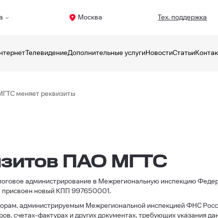
а
Москва
Тех. поддержка
нтернет
Телевидение
Дополнительные услуги
Новости
Статьи
Конта
МГТС меняет реквизиты
изитов ПАО МГТС
алоговое администрирование в Межрегиональную инспекцию Феде
л присвоен новый КПП 997650001.
сборам, администрируемым Межрегиональной инспекцией ФНС Рос
ров, счетах-фактурах и других документах, требующих указания да