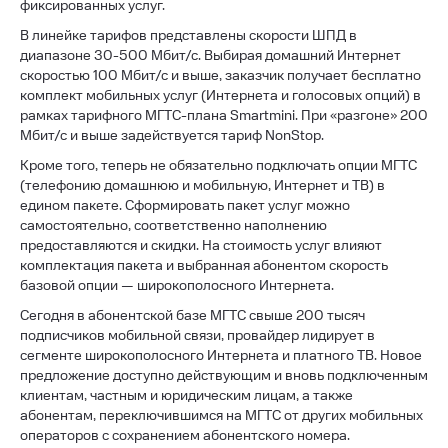
фиксированных услуг.
В линейке тарифов представлены скорости ШПД в
диапазоне 30-500 Мбит/с. Выбирая домашний Интернет
скоростью 100 Мбит/с и выше, заказчик получает бесплатно
комплект мобильных услуг (Интернета и голосовых опций) в
рамках тарифного МГТС-плана
Smart
mini
. При «разгоне» 200
Мбит/с и выше задействуется тариф
NonStop
.
Кроме того, теперь не обязательно подключать опции МГТС
(телефонию домашнюю и мобильную, Интернет и ТВ) в
едином пакете. Сформировать пакет услуг можно
самостоятельно, соответственно наполнению
предоставляются и скидки. На стоимость услуг влияют
комплектация пакета и выбранная абонентом скорость
базовой опции — широкополосного Интернета.
Сегодня в абонентской базе МГТС свыше 200 тысяч
подписчиков мобильной связи, провайдер лидирует в
сегменте широкополосного Интернета и платного ТВ. Новое
предложение доступно действующим и вновь подключенным
клиентам, частным и юридическим лицам, а также
абонентам, переключившимся на МГТС от других мобильных
операторов с сохранением абонентского номера.