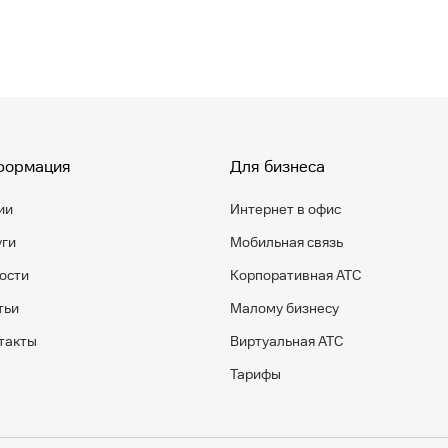
формация
Для бизнеса
ии
Интернет в офис
уги
Мобильная связь
ости
Корпоративная АТС
тьи
Малому бизнесу
такты
Виртуальная АТС
Тарифы