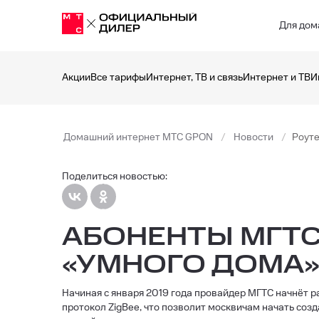
Для дом
Акции
Все тарифы
Интернет, ТВ и связь
Интернет и ТВ
И
Домашний интернет МТС GPON
Новости
Роуте
Поделиться новостью:
АБОНЕНТЫ МГТС
«УМНОГО ДОМА
Начиная с января 2019 года провайдер МГТС начнёт
протокол
ZigBee, что позволит москвичам начать соз